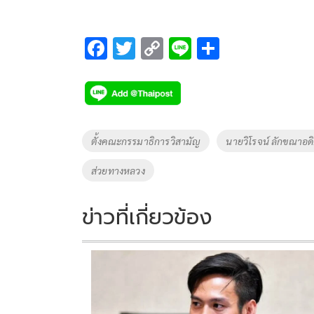
F
T
C
Li
S
ac
wi
o
n
h
e
tt
p
e
ar
b
er
y
e
o
Li
Tags
ตั้งคณะกรรมาธิการวิสามัญ
นายวิโรจน์ ลักขณาอด
o
n
ส่วยทางหลวง
k
k
ข่าวที่เกี่ยวข้อง