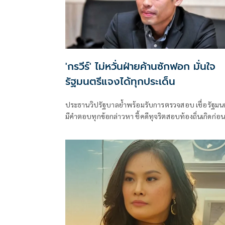
'กรวีร์' ไม่หวั่นฝ่ายค้านซักฟอก มั่นใจ
รัฐมนตรีแจงได้ทุกประเด็น
ประธานวิปรัฐบาลย้ำพร้อมรับการตรวจสอบ เชื่อรัฐมน
มีคำตอบทุกข้อกล่าวหา ชี้คดีทุจริตสอบท้องถิ่นเกิดก่อ
รัฐบาลชุดปัจจุบันเข้าบริหารประเทศ พร้อมยืนยันไม่
เกี่ยวข้องกับนายกรัฐมนตรีและรัฐมนตรีพรรคภูมิใจไทย