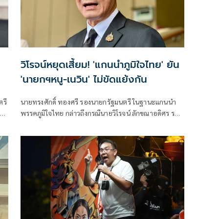
วิโรจน์หยุดเสี้ยม! 'แกนนำภูมิใจไทย' ยัน
'นายกฯหนู-เนวิน' ไม่ขัดแย้งกัน
ตรี
นายทรงศักดิ์ ทองศรี รองนายกรัฐมนตรี ในฐานะแกนนำ
น
พรรคภูมิใจไทย กล่าวถึงกรณีนายวิโรจน์ ลักขณาอดิศร รอง
หัวหน้าพรรคประชาชนออกมาวิพากษ์วิจารณ์ศึกใน
กระทรวงมหาดไทยที่เป็นความขัดแย้งระหว่าง 2 น. คือ
นายอนุทิน ชาญวีรกูล