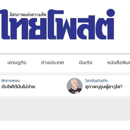
เศรษฐกิจ
ต่างประเทศ
บันเทิง
หนังสือพิม
ผักกาดหอม
วิสามัญบันเทิง
ดับไฟใต้มันไม่ง่าย
สุภาพบุรุษผู้อาวุโส?