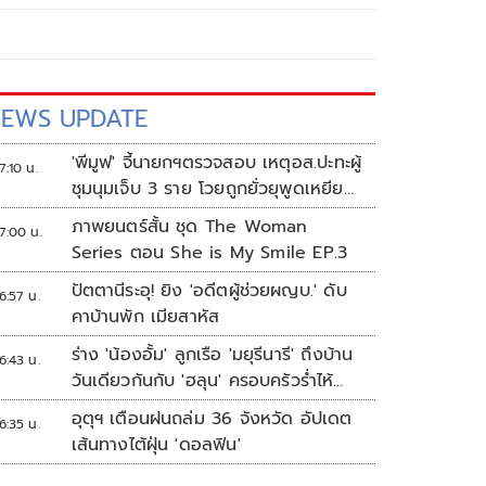
EWS UPDATE
'พีมูฟ' จี้นายกฯตรวจสอบ เหตุอส.ปะทะผู้
7:10 น.
ชุมนุมเจ็บ 3 ราย โวยถูกยั่วยุพูดเหยียด
หยาม
ภาพยนตร์สั้น ชุด The Woman
7:00 น.
Series ตอน She is My Smile EP.3
ปัตตานีระอุ! ยิง 'อดีตผู้ช่วยผญบ.' ดับ
6:57 น.
คาบ้านพัก เมียสาหัส
ร่าง 'น้องอั้ม' ลูกเรือ 'มยุรีนารี' ถึงบ้าน
6:43 น.
วันเดียวกันกับ 'ฮลุน' ครอบครัวร่ำไห้
เผยฝันอยากเป็นทหารเรือ
อุตุฯ เตือนฝนถล่ม 36 จังหวัด อัปเดต
6:35 น.
เส้นทางไต้ฝุ่น 'ดอลฟิน'