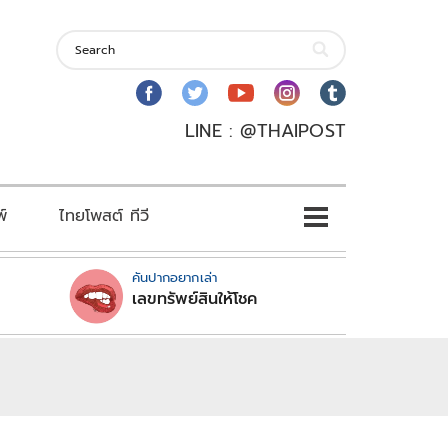
LINE : @THAIPOST
พ์
ไทยโพสต์ ทีวี
คันปากอยากเล่า
เลขทรัพย์สินให้โชค