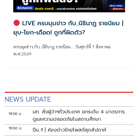
LIVE ครบมุมข่าว กับ..นิธินาฏ ราชนิยม |
ยุบ-โยก-เดือด! ถูกที่ผิดตัว?
ครบมุมข่าว กับ..นิธินาฏ ราชนิยม : : วันศุกร์ที่ 7 สิงหาคม
พ.ศ.2569
NEWS UPDATE
มท. สั่งผู้ว่าฯทั่วประเทศ ยกระดับ 4 มาตรการ
19:06 น.
ดูแลความปลอดภัยในสถานศึกษา
19:00 น.
ปืน..!! | ห้องข่าวไทยโพสต์สุดสัปดาห์