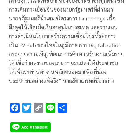
เศรษฐกิจ และเพื่อปากท้องของประชาชนทุกคน เช่น
การเดินทางเยือนจีนของนายกรัฐมนตรีที่ผ่านมา
นายกรัฐมนตรีนำเสนอโครงการ Landbridge เพื่อ
ดึงดูดให้เกิดเม็ดเงินลงทุนในประเทศ และวางแผน
การดำเนินนโยบายสร้างความเชื่อมโยง ทั้งต่อการ
เป็น EV Hub ของไทยในภูมิภาค การ Digitalization
กระจายความเจิญ พัฒนาการศึกษา สร้างงานเพิ่มราย
ได้ เชื่อว่าผลงานของนายกฯ จะแสดงให้ประชาชน
ได้เห็นว่าท่านทำงานหนักตลอดมาเพื่อพี่น้อง
ประชาชนอย่างแท้จริง” นายสัตวแพทย์ชัย กล่าว
F
T
C
Li
S
ac
wi
o
n
h
e
tt
p
e
ar