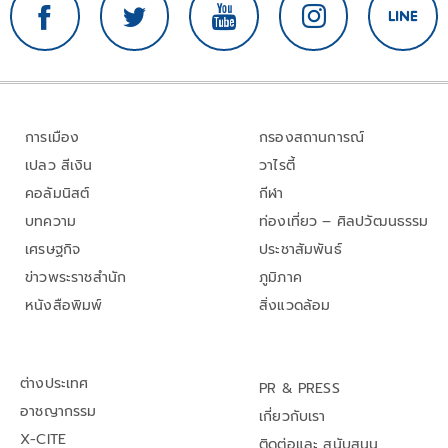
การเมือง
กรองสถานการณ์
เปลว สีเงิน
วาไรตี้
คอลัมนิสต์
กีฬา
บทความ
ท่องเที่ยว – ศิลปวัฒนธรรม
เศรษฐกิจ
ประชาสัมพันธ์
ข่าวพระราชสำนัก
ภูมิภาค
หนังสือพิมพ์
สิ่งแวดล้อม
ต่างประเทศ
PR & PRESS
อาชญากรรม
เกี่ยวกับเรา
X-CITE
ติดต่อและ สนับสนุน