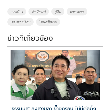
b
er
y
e
o
Li
Tags
การเมือง
ชัย วัชรงค์
ปูติน
ภาษากาย
o
n
เศรษฐา ทวีสิน
โฆษกรัฐบาล
k
k
ข่าวที่เกี่ยวข้อง
'ธรรมนัส' ลงสงขลา ย้ำอีกรอบ ไม่มีดีลตั้ง