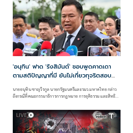
'อนุทิน' ฟาด 'รังสิมันต์' ชอบพูดคาดเดา
ตามสติปัญญาที่มี ยันไม่เกี่ยวทุจริตสอบ
ท้องถิ่น
นายอนุทิน ชาญวีรกูล นายกรัฐมนตรีและรมว.มหาดไทย กล่าว
ถึงกรณีที่คณะกรรมาธิการการกฎหมาย การยุติธรรม และสิทธิ
มนุษยชน สภาผู้แทนราษฎร ที่มี นายรังสิมันต์ โรม เป็นประธาน
กรรมาธิการ มีการอ้างชื่อนายกรัฐมนตรี เข้าไปเกี่ยวข้องกับการ
ทุจริตสอบท้องถิ่น