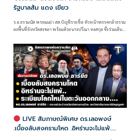
รัฐบาลส้ม แดง เขียว
ร.อ.ธรรมนัส พรหมเผ่า สส.บัญชีรายชื่อ หัวหน้าพรรคกล้าธรรม
ลงพื้นที่จังหวัดสงขลา พร้อมด้วยนางปวีณา หงสกุล ซึ่งร่วมเดิน
ทางมาด้วย เพื่อพบปะนายเดชอิศม์ ขาวทอง และสมาชิกพรรค
ณ ที่ทำการนายเดชอิศม์ โดยมีการประชุมหารือแนวทางการ
ทำงานและขับเคลื่อนนโยบายในพื้นที่ ก่อนเดินทางต่อไปยัง
จังหวัดพัทลุง
LIVE สัมภาษณ์พิเศษ ดร.เลอพงษ์
.เบื้องลับสงครามโหด .อิหร่านจะไม่แพ้..
.ระเบียบโลกใหม่ในตะวันออกกลาง…. |