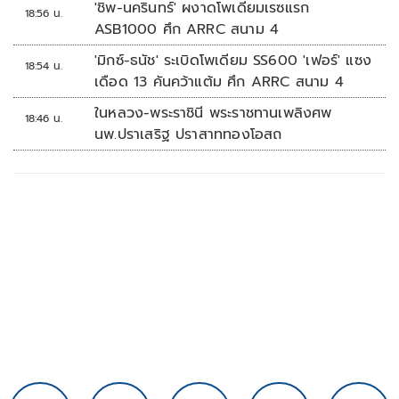
'ชิพ-นครินทร์' ผงาดโพเดียมเรซแรก
18:56 น.
ASB1000 ศึก ARRC สนาม 4
'มิกซ์-ธนัช' ระเบิดโพเดียม SS600 'เฟอร์' แซง
18:54 น.
เดือด 13 คันคว้าแต้ม ศึก ARRC สนาม 4
ในหลวง-พระราชินี พระราชทานเพลิงศพ
18:46 น.
นพ.ปราเสริฐ ปราสาททองโอสถ