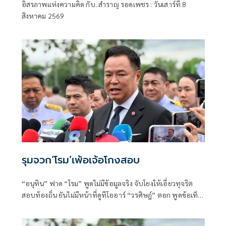
อิสรภาพแห่งความคิด กับ..สำราญ รอดเพชร : วันเสาร์ที่ 8
อิสรภาพแห่งความคิด กับ..สำราญ รอด
สิงหาคม 2569
เพชร
รุมจวก‘โรม’เพ้อเจ้อโกงสอบ
“อนุทิน” ฟาด “โรม” พูดไม่มีข้อมูลจริง จับโยงให้เอี่ยวทุจริต
สอบท้องถิ่น ยันไม่มีหน้าที่ดูทีโออาร์ “วรศิษฎ์” ตอก พูดข้อเท็จ
จริงไม่ครบ