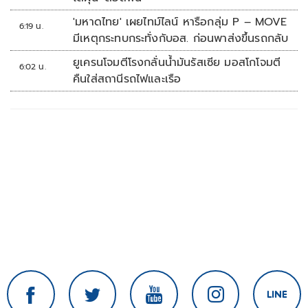
'มหาดไทย' เผยไทม์ไลน์ หารือกลุ่ม P – MOVE
6:19 น.
มีเหตุกระทบกระทั่งกับอส. ก่อนพาส่งขึ้นรถกลับ
ยูเครนโจมตีโรงกลั่นน้ำมันรัสเซีย มอสโกโจมตี
6:02 น.
คืนใส่สถานีรถไฟและเรือ