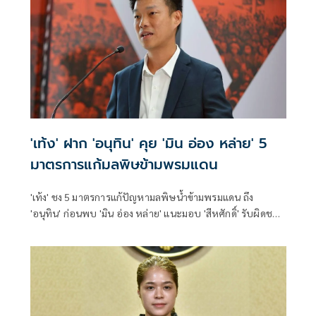
'เท้ง' ฝาก 'อนุทิน' คุย 'มิน อ่อง หล่าย' 5
มาตรการแก้มลพิษข้ามพรมแดน
'เท้ง' ชง 5 มาตรการแก้ปัญหามลพิษน้ำข้ามพรมแดน ถึง
'อนุทิน' ก่อนพบ 'มิน อ่อง หล่าย' แนะมอบ 'สีหศักดิ์' รับผิดชอบ
หลัก ฝ่ายค้านติดตามความคืบหน้าทุกไตรมาส