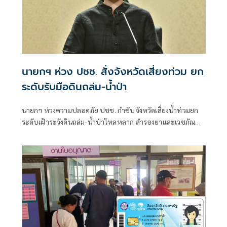
นายกฯ ห่วง ปชช. สั่งจังหวัดเสี่ยงท่วม ยก
ระดับรับมือดินถล่ม-น้ำป่า
นายกฯ ห่วงความปลอดภัย ปชช. กำชับจังหวัดเสี่ยงน้ำท่วมยก
ระดับเฝ้าระวังดินถล่ม-น้ำป่าไหลหลาก สำรองยาและเวชภัณฑ์
ไม่น้อยกว่า 72 ชม. ดูแลผู้ป่วยกลุ่มเปราะบางใกล้ชิด