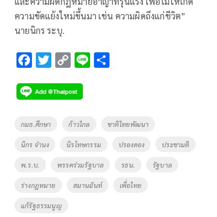
และความผิดกฎหมายอาญาที่รุนแรง เพื่อไม่ให้เกิด
ความขัดแย้งใหม่ขึ้นมา เช่น ความผิดถึงแก่ชีวิต”
นายนิกร ระบุ.
F
T
C
Li
S
ac
wi
o
n
h
e
tt
p
e
ar
b
er
y
e
o
Li
Tags
กมธ.ศึกษา
ก้าวไกล
ชาติไทยพัฒนา
o
n
นิกร จำนง
นิรโทษกรรม
ปรองดอง
ประชามติ
k
k
พ.ร.บ.
พรรคร่วมรัฐบาล
รธน.
รัฐบาล
ร่างกฎหมาย
สมานฉันท์
เพื่อไทย
แก้รัฐธรรมนูญ