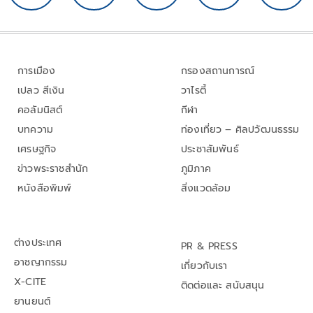
การเมือง
กรองสถานการณ์
เปลว สีเงิน
วาไรตี้
คอลัมนิสต์
กีฬา
บทความ
ท่องเที่ยว – ศิลปวัฒนธรรม
เศรษฐกิจ
ประชาสัมพันธ์
ข่าวพระราชสำนัก
ภูมิภาค
หนังสือพิมพ์
สิ่งแวดล้อม
ต่างประเทศ
PR & PRESS
อาชญากรรม
เกี่ยวกับเรา
X-CITE
ติดต่อและ สนับสนุน
ยานยนต์