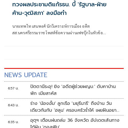
ทวงผลประชามติแก้รธน. บี้ 'รัฐบาล-ฝ่าย
ค้าน-วุฒิสภา' ลงมือทำ
นายเทพไท เสนพงศ์ นักวิเคราะห์การเมือง อดีต
สส.นครศรีธรรมราช โพสต์ข้อความผ่านเฟซบุ๊กในหัวข้อ
"กระตุกเตือน : ทวงผลประชามติ แก้ไขรัฐธรรมนูญ" โดยระบุว่า
NEWS UPDATE
ปัตตานีระอุ! ยิง 'อดีตผู้ช่วยผญบ.' ดับคาบ้าน
6:57 น.
พัก เมียสาหัส
ร่าง 'น้องอั้ม' ลูกเรือ 'มยุรีนารี' ถึงบ้าน วัน
6:43 น.
เดียวกันกับ 'ฮลุน' ครอบครัวร่ำไห้ เผยฝันอยาก
เป็นทหารเรือ
อุตุฯ เตือนฝนถล่ม 36 จังหวัด อัปเดตเส้นทาง
6:35 น.
ไต้ฝุ่น 'ดอลฟิน'