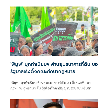
เสถียรภาพของรัฐบาล ซึ่งสื่อมวลชนรับทราบคำตอบจากพรรค
ร่วมรัฐบาลและนายกฯไปแล้วว่า รัฐบาลนี้มีเสถียรภาพและ
ทำงานร่วมกันอย่างเต็มที่
'พีมูฟ' บุกทำเนียบฯ ค้านยุบธนาคารที่ดิน ขอ
รัฐบาลเร่งตั้งคณะศึกษากฎหมาย
‘พีมูฟ’ บุกทำเนียบ ค้านยุบธนาคารที่ดิน เร่ง ตั้งคณะศึกษา
กฎหมาย อุทยานฯ ลั่น รัฐต้องรักษาสัญญาประชาชน จับตา
‘ทรงศักดิ์’ เตรียมคุยบ่ายนี้