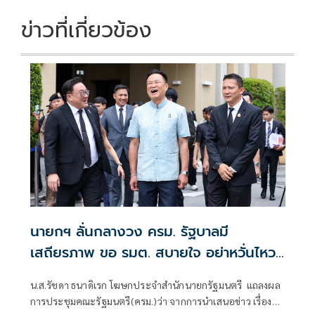
ข่าวที่เกี่ยวข้อง
นายกฯ ลั่นกลางวง ครม. รัฐบาลมี
เสถียรภาพ ขอ รมต. สบายใจ อย่าหวั่นไหว
คำถามยุยง
น.ส.รัชดา ธนาดิเรก โฆษกประจำสำนักนายกรัฐมนตรี แถลงผล
การประชุมคณะรัฐมนตรี(ครม.)ว่า จากการนำเสนอข่าว เรื่อง