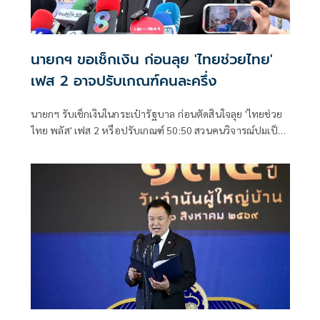
นายกฯ ขอเช็กเงิน ก่อนลุย 'ไทยช่วยไทย'
เฟส 2 อาจปรับเกณฑ์คนละครึ่ง
นายกฯ รับเช็กเงินในกระเป๋ารัฐบาล ก่อนตัดสินใจลุย 'ไทยช่วย
ไทย พลัส' เฟส 2 หรือปรับเกณฑ์ 50:50 สวนคนวิจารณ์ปมเป็น
ภาระประชาชน ชี้การค้า-จีดีพี พุ่งไม่พูดถึง ยันสถานะคลังยัง
แข็งแรง