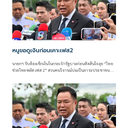
หนูขอดูเงินก่อนเคาะเฟส2
นายกฯ รับต้องเช็กเงินในกระเป๋ารัฐบาลก่อนตัดสินใจลุย “ไทย
ช่วยไทยพลัส เฟส 2” สวนคนวิจารณ์ปมเป็นภาระประชาชน ชี้
การค้า-จีดีพีพุ่งไม่พูดถึง “ศุภจี” รอถก “เอกนิติ” ดันไทยเที่ยว
ไทยพลัสหรือไม่