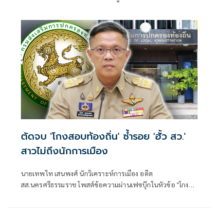
ชายแดน ยกระดับการจัดการภัยพิบัติและสิ่งแวดล้อมร่วมกัน
ตัดจบ 'โกงสอบท้องถิ่น' ซ้ำรอย 'ฮั้ว สว.'
สาวไม่ถึงนักการเมือง
นายเทพไท เสนพงศ์ นักวิเคราะห์การเมือง อดีต
สส.นครศรีธรรมราช โพสต์ข้อความผ่านเฟซบุ๊กในหัวข้อ "โกง
สว.-โกงสอบท้องถิ่น ตัดจบ ไม่ถึงนักการเมือง โดยระบุว่า