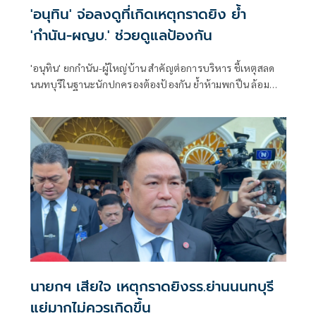
'อนุทิน' จ่อลงดูที่เกิดเหตุกราดยิง ย้ำ
'กำนัน-ผญบ.' ช่วยดูแลป้องกัน
'อนุทิน' ยกกำนัน-ผู้ใหญ่บ้าน สำคัญต่อการบริหาร ชี้เหตุสลด
นนทบุรีในฐานะนักปกครองต้องป้องกัน ย้ำห้ามพกปืน ล้อม
คอกแล้วแต่ยังเล็ดลอดได้ ขอร่วมมือดูแลพื้นที่เข้ม เตรียมรุดลงดู
ที่เกิดเหตุ
นายกฯ เสียใจ เหตุกราดยิงรร.ย่านนนทบุรี
แย่มากไม่ควรเกิดขึ้น