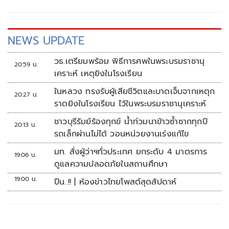
NEWS UPDATE
วธ.เตรียมพร้อม พิธีการศพในพระบรมราชานุ
20:59 น.
เคราะห์ เหตุยิงในโรงเรียน
ในหลวง ทรงรับผู้เสียชีวิตและบาดเจ็บจากเหตุก
20:27 น.
ราดยิงในโรงเรียน ไว้ในพระบรมราชานุเคราะห์
ชาวบุรีรัมย์ร้องทุกข์ น้ำท่วมนาข้าวซ้ำซากทุกปี
20:13 น.
รถเล็กผ่านไม่ได้ วอนหน่วยงานเร่งแก้ไข
มท. สั่งผู้ว่าฯทั่วประเทศ ยกระดับ 4 มาตรการ
19:06 น.
ดูแลความปลอดภัยในสถานศึกษา
19:00 น.
ปืน..!! | ห้องข่าวไทยโพสต์สุดสัปดาห์