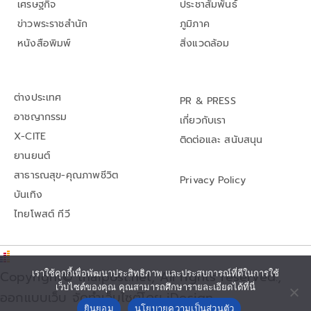
เศรษฐกิจ
ประชาสัมพันธ์
ข่าวพระราชสำนัก
ภูมิภาค
หนังสือพิมพ์
สิ่งแวดล้อม
ต่างประเทศ
PR & PRESS
อาชญากรรม
เกี่ยวกับเรา
X-CITE
ติดต่อและ สนับสนุน
ยานยนต์
สาธารณสุข-คุณภาพชีวิต
Privacy Policy
บันเทิง
ไทยโพสต์ ทีวี
Copyright© thaipost.net, All rights reserved.,
เราใช้คุกกี้เพื่อพัฒนาประสิทธิภาพ และประสบการณ์ที่ดีในการใช้
เว็บไซต์ของคุณ คุณสามารถศึกษารายละเอียดได้ที่นี่
ออกแบบเว็บ จัดทำเว็บไซต์โดย iDesign
ยินยอม
นโยบายความเป็นส่วนตัว