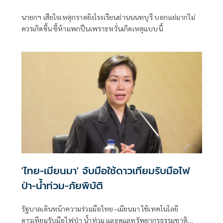
นายกฯ เสียใจเหตุกราดยิงโรงเรียนย่านนนทบุรี บอกแย่มากไม่
ควรเกิดขึ้น ชี้ห้ามพกปืนเพราะหวั่นเกิดเหตุแบบนี้
'ไทย-เมียนมา' จับมือใช้ดาวเทียมรับมือไฟ
ป่า-น้ำท่วม-ภัยพิบัติ
รัฐบาลเดินหน้าความร่วมมือไทย–เมียนมา ใช้เทคโนโลยี
ดาวเทียมรับมือไฟป่า น้ำท่วม และดูแลทรัพยากรธรรมชาติ