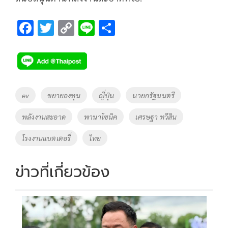
F
T
C
Li
S
ac
wi
o
n
h
e
tt
p
e
ar
b
er
y
e
o
Li
Tags
ev
ขยายลงทุน
ญี่ปุ่น
นายกรัฐมนตรี
o
n
พลังงานสะอาด
พานาโซนิค
เศรษฐา ทวีสิน
k
k
โรงงานแบตเตอรี่
ไทย
ข่าวที่เกี่ยวข้อง