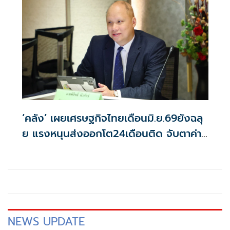
‘คลัง’ เผยเศรษฐกิจไทยเดือนมิ.ย.69ยังฉลุ
ย แรงหนุนส่งออกโต24เดือนติด จับตาค่า
บาท-น้ำมันดิบ
NEWS UPDATE