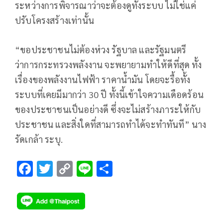
ระหว่างการพิจารณาว่าจะต้องดูทั้งระบบ ไม่ใช่แค่
ปรับโครงสร้างเท่านั้น
“ขอประชาชนไม่ต้องห่วง รัฐบาล และรัฐมนตรี
ว่าการกระทรวงพลังงาน จะพยายามทำให้ดีที่สุด ทั้ง
เรื่องของพลังงานไฟฟ้า ราคาน้ำมัน โดยจะรื้อทั้ง
ระบบที่เคยมีมากว่า 30 ปี ทั้งนี้เข้าใจความเดือดร้อน
ของประชาชนเป็นอย่างดี ซึ่งจะไม่สร้างภาระให้กับ
ประชาชน และสิ่งใดที่สามารถทำได้จะทำทันที” นาง
รัดเกล้า ระบุ.
F
T
C
Li
S
ac
wi
o
n
h
e
tt
p
e
ar
b
er
y
e