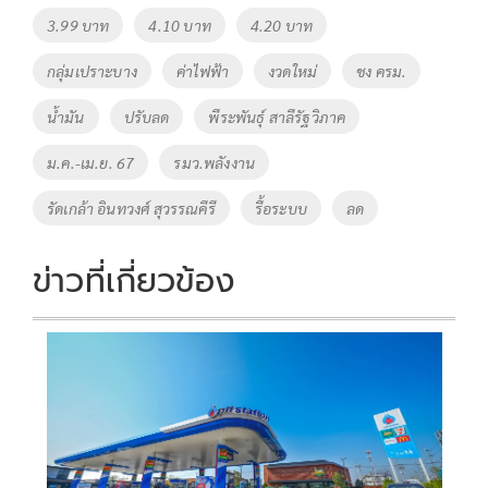
o
Li
Tags
3.99 บาท
4.10 บาท
4.20 บาท
o
n
กลุ่มเปราะบาง
ค่าไฟฟ้า
งวดใหม่
ชง ครม.
k
k
น้ำมัน
ปรับลด
พีระพันธุ์ สาลีรัฐวิภาค
ม.ค.-เม.ย. 67
รมว.พลังงาน
รัดเกล้า อินทวงศ์ สุวรรณคีรี
รื้อระบบ
ลด
ข่าวที่เกี่ยวข้อง