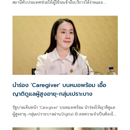
สถานีทั่วประเทศช่วยให้ผู้ใช้รถเข้าถึงบริการได้ง่ายและ
ครอบคลุมยิ่งขึ้น ช่วยลดระยะเวลาการรอคิว โดยเฉพาะในช่วง
เวลาเร่งด่วน
นำร่อง 'Caregiver' บนหมอพร้อม เอื้อ
ญาติดูแลผู้สูงอายุ-กลุ่มเปราะบาง
รัฐบาลเดินหน้า 'Caregiver' บนหมอพร้อม นำร่องให้ญาติดูแล
ผู้สูงอายุ–กลุ่มเปราะบางผ่าน Digital ID ลดความจำเป็นต้องใช้
บัญชีร่วมกัน