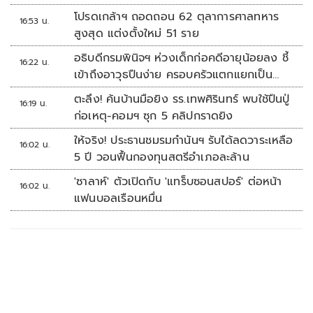
โปรดเกล้าฯ ถอดถอน 62 ตุลาการศาลทหาร
16:53 น.
สูงสุด แต่งตั้งใหม่ 51 ราย
อธิบดีกรมพินิจฯ ห่วงเด็กก่อคดีอายุน้อยลง ชี้
16:22 น.
เข้าถึงอาวุธปืนง่าย ครอบครัวแตกแยกเป็น
ชนวนสำคัญ
ตะลึง! ค้นบ้านมือยิง รร.เทพศิรินทร์ พบใช้ปืนปู่
16:19 น.
ก่อเหตุ-คอมฯ ซุก 5 คลิปกราดยิง
ให้จริง! ประธานชมรมกำนันฯ รับได้ลดวาระเหลือ
16:02 น.
5 ปี วอนฟื้นกองทุนสตรีอำเภอละล้าน
'ซาลาห์' ตัวเปิดกับ 'แทร็บซอนสปอร์' ต่อหน้า
16:02 น.
แฟนบอลเรือนหมื่น