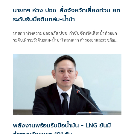
นายกฯ ห่วง ปชช. สั่งจังหวัดเสี่ยงท่วม ยก
ระดับรับมือดินถล่ม-น้ำป่า
นายกฯ ห่วงความปลอดภัย ปชช. กำชับจังหวัดเสี่ยงน้ำท่วมยก
ระดับเฝ้าระวังดินถล่ม-น้ำป่าไหลหลาก สำรองยาและเวชภัณฑ์
ไม่น้อยกว่า 72 ชม. ดูแลผู้ป่วยกลุ่มเปราะบางใกล้ชิด
พลังงานพร้อมรับมือน้ำมัน - LNG ยันมี