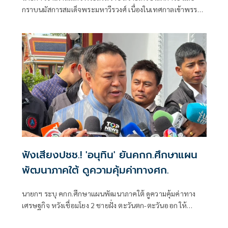
กราบนมัสการสมเด็จพระมหาวีรวงศ์ เนื่องในเทศกาลเข้าพรรษา
ประจำปี 2569
ฟังเสียงปชช.! 'อนุทิน' ยันคกก.ศึกษาแผน
พัฒนาภาคใต้ ดูความคุ้มค่าทางศก.
นายกฯ ระบุ คกก.ศึกษาแผนพัฒนาภาคใต้ ดูความคุ้มค่าทาง
เศรษฐกิจ หวังเชื่อมโยง 2 ชายฝั่ง ตะวันตก-ตะวันออก ให้
สะดวก ย้ำ รัฐบาลฟังเสียงประชาชนอยู่ตลอด