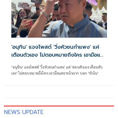
'อนุทิน' แจงโพสต์ 'วิ่งหัวชนกำแพง' แค่
เตือนตัวเอง ไม่ตอบหมายถึงใคร เอามือแตะ
หน้าผากบอก 'หัวโน'
’อนุทิน‘ แจงโพสต์ 'วิ่งหัวชนกำแพง' แค่ ‘สอนตัวเอง เตือนตัว
เอง’ ไม่ตอบหมายถึงใคร เอามือแตะหน้าผาก บอก ‘หัวโน’
NEWS UPDATE