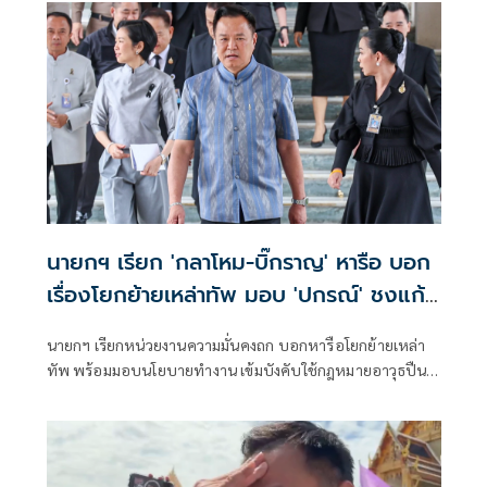
นายกฯ เรียก 'กลาโหม-บิ๊กราญ' หารือ บอก
เรื่องโยกย้ายเหล่าทัพ มอบ 'ปกรณ์' ชงแก้
กม.อาวุธปืน
นายกฯ เรียกหน่วยงานความมั่นคงถก บอกหารือโยกย้ายเหล่า
ทัพ พร้อมมอบนโยบายทำงาน เข้มบังคับใช้กฎหมายอาวุธปืน
มอบ ‘ปกรณ์’ ปรับปรุง-ออกกฎหมายใหม่ ย้ำสอบท้องถิ่นสาวถึง
ตัวบงการแน่