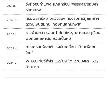
วิ่งหัวชนกำแพง อภิสิทธิ์ชน 'พรรคส้ม'รอมหา
0:01 น.
ชนทุบเอง
กรมพระศรีสวางควัฒนฯ ทรงรับการทูลเกล้าฯ
20:48 น.
ถวายเงินสมทบ 'กองทุนหทัยทิพย์'
ชาวบ้านผวา รอยเท้าสัตว์ใหญ่กลางสวนทุเรียน
20:39 น.
พบกัดแทะลำต้น หวั่นเป็นหมี
การเคหะแห่งชาติ เร่งขับเคลื่อน ‘บ้านเพื่อคน
20:27 น.
ไทย’
WHAUPโชว์กำไร Q2/69 โต 276%แตะ 532
20:14 น.
ล้านบาท