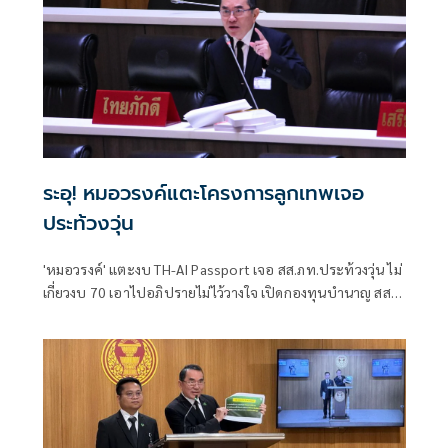
ระอุ! หมอวรงค์แตะโครงการลูกเทพเจอ
ประท้วงวุ่น
'หมอวรงค์' แตะงบ TH-AI Passport เจอ สส.ภท.ประท้วงวุ่น ไม่
เกี่ยวงบ 70 เอาไปอภิปรายไม่ไว้วางใจ เปิดกองทุนบำนาญ สส.-
สว.ขอ งบ 294 ล้าน เชื่อสถานะติดลบ จี้นักการเมืองเสียสละอย่า
เบียดเบียนภาษีปชช.