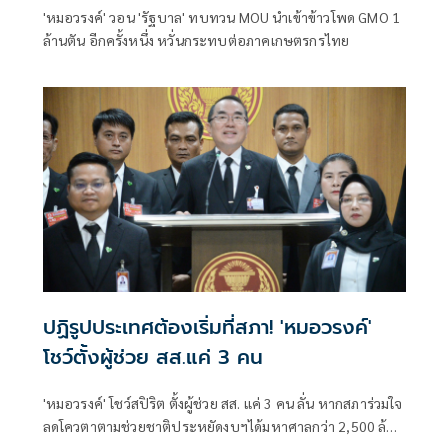
'หมอวรงค์' วอน 'รัฐบาล' ทบทวน MOU นำเข้าข้าวโพด GMO 1
ล้านตัน อีกครั้งหนึ่ง หวั่นกระทบต่อภาคเกษตรกรไทย
ปฏิรูปประเทศต้องเริ่มที่สภา! 'หมอวรงค์'
โชว์ตั้งผู้ช่วย สส.แค่ 3 คน
'หมอวรงค์' โชว์สปิริต ตั้งผู้ช่วย สส. แค่ 3 คน ลั่น หากสภาร่วมใจ
ลดโควตาตามช่วยชาติประหยัดงบฯได้มหาศาลกว่า 2,500 ล้าน