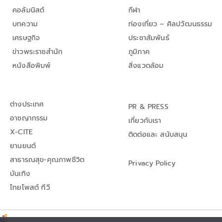
คอลัมนิสต์
กีฬา
บทความ
ท่องเที่ยว – ศิลปวัฒนธรรม
เศรษฐกิจ
ประชาสัมพันธ์
ข่าวพระราชสำนัก
ภูมิภาค
หนังสือพิมพ์
สิ่งแวดล้อม
ต่างประเทศ
PR & PRESS
อาชญากรรม
เกี่ยวกับเรา
X-CITE
ติดต่อและ สนับสนุน
ยานยนต์
สาธารณสุข-คุณภาพชีวิต
Privacy Policy
บันเทิง
ไทยโพสต์ ทีวี