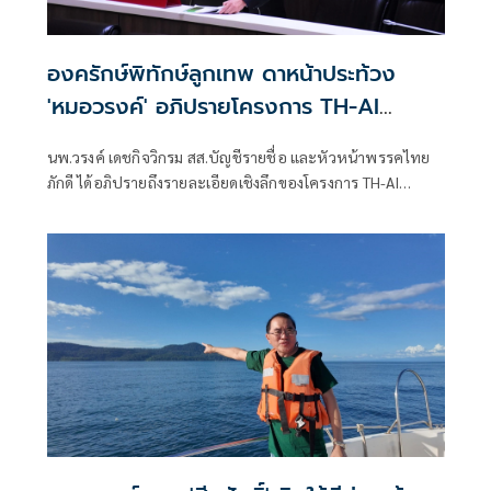
องครักษ์พิทักษ์ลูกเทพ ดาหน้าประท้วง
'หมอวรงค์' อภิปรายโครงการ TH-AI
Passport
นพ.วรงค์ เดชกิจวิกรม สส.บัญชีรายชื่อ และหัวหน้าพรรคไทย
ภักดี ได้อภิปรายถึงรายละเอียดเชิงลึกของโครงการ TH-AI
Passport ของกระทรวงดิจิทัลเพื่อเศรษฐกิจและสังคม (ดีอี)
วงเงิน 1,645 ล้านบาท ที่ส่อว่าไม่โปร่งใส เอื้อประโยชน์