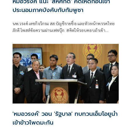
หมอวรงค์ แนะ 'สีหศักดิ์' คิดให้ดีก่อนเข้า
ประนอมภาคบังคับกับกัมพูชา
นพ.วรงค์ เดชกิจวิกรม สส.บัญชีรายชื่อ และหัวหน้าพรรคไทย
ภักดี โพสต์ข้อความผ่านเฟซบุ๊ก #คิดให้รอบคอบถ้าเข้า
ประนอมภาคบังคับกับกัมพูชา
'หมอวรงค์' วอน 'รัฐบาล' ทบทวนเอ็มโอยูนำ
เข้าข้าวโพดมะกัน