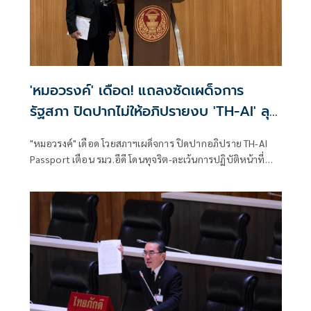
'หมอวรงค์' เดือด! แถลงซัดเผด็จการ
รัฐสภา ปิดปากไม่ให้อภิปรายงบ 'TH-AI' ลุย
ยื่น ป.ป.ช. พรุ่งนี้
"หมอวรงค์" เดือด โวยสภาฯเผด็จการ ปิดปากอภิปราย TH-AI
Passport เตือน รมว.อีดี โดนทุจริต-ละเว้นการปฏิบัติหน้าที่
เตรียมหอบเอกสารร้องป.ป.ช. พรุ่งนี้