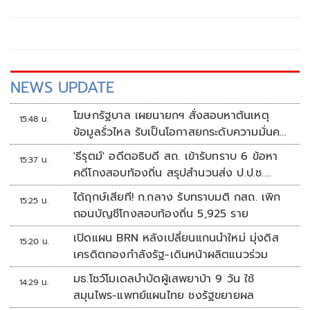
บาทใน 4 ปี พร้อมโต้ข่าวโซเชียล ย้ำปฏิรูปประเทศต้องเริ่มที่
สภา
NEWS UPDATE
โฆษกรัฐบาล เผยนายกฯ สั่งสอบหาต้นเหตุ
15:48 น.
ข้อมูลรั่วไหล รับเป็นโอกาสยกระดับความมั่นคง
ปลอดภัยข้อมูลภาครัฐทั้งระบบ
'ธีรุตม์' อดีตอธิบดี สถ. เข้ารับทราบ 6 ข้อหา
15:37 น.
คดีโกงสอบท้องถิ่น สรุปสำนวนส่ง ป.ป.ช.
สัปดาห์หน้า
ได้ฤกษ์เสียที! ก.กลาง รับทราบมติ กสถ. เพิก
15:25 น.
ถอนบัญชีโกงสอบท้องถิ่น 5,925 ราย
เปิดแผน BRN หลังเปลี่ยนแกนนำใหม่ มุ่งดิส
15:20 น.
เครดิตกองกำลังรัฐ-เดินหน้าผลิตแนวร่วม
มธ.โชว์โมเดลบำบัดผู้เสพยาบ้า 9 วัน ใช้
14:29 น.
สมุนไพร-แพทย์แผนไทย ชงรัฐขยายผล