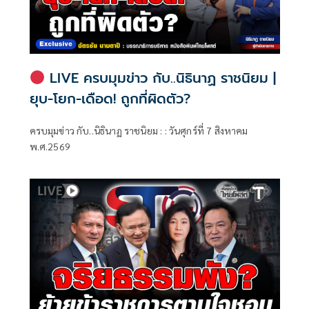
LIVE ครบมุมข่าว กับ..นิธินาฏ ราชนิยม |
ยุบ-โยก-เดือด! ถูกที่ผิดตัว?
ครบมุมข่าว กับ..นิธินาฏ ราชนิยม : : วันศุกร์ที่ 7 สิงหาคม
พ.ศ.2569