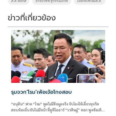
ส.ส.หลักสี่
อรรถวิชช์ สุวรรณภักดี
เลือกตั้งซ่อมส.ส.
k
k
ข่าวที่เกี่ยวข้อง
รุมจวก‘โรม’เพ้อเจ้อโกงสอบ
“อนุทิน” ฟาด “โรม” พูดไม่มีข้อมูลจริง จับโยงให้เอี่ยวทุจริต
สอบท้องถิ่น ยันไม่มีหน้าที่ดูทีโออาร์ “วรศิษฎ์” ตอก พูดข้อเท็จ
จริงไม่ครบ