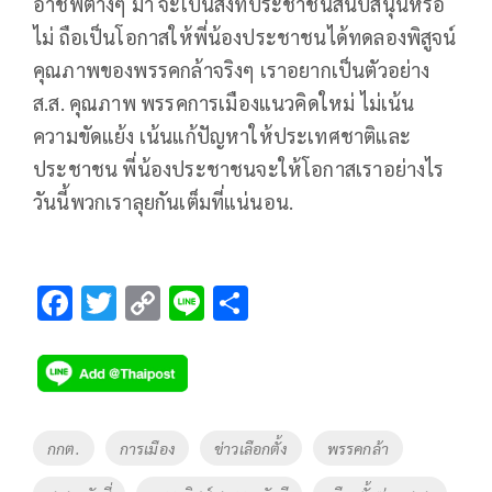
อาชีพต่างๆ มา จะเป็นสิ่งที่ประชาชนสนับสนุนหรือ
ไม่ ถือเป็นโอกาสให้พี่น้องประชาชนได้ทดลองพิสูจน์
คุณภาพของพรรคกล้าจริงๆ เราอยากเป็นตัวอย่าง
ส.ส. คุณภาพ พรรคการเมืองแนวคิดใหม่ ไม่เน้น
ความขัดแย้ง เน้นแก้ปัญหาให้ประเทศชาติและ
ประชาชน พี่น้องประชาชนจะให้โอกาสเราอย่างไร
วันนี้พวกเราลุยกันเต็มที่แน่นอน.
F
T
C
Li
S
ac
wi
o
n
h
e
tt
p
e
ar
b
er
y
e
o
Li
Tags
กกต.
การเมือง
ข่าวเลือกตั้ง
พรรคกล้า
o
n