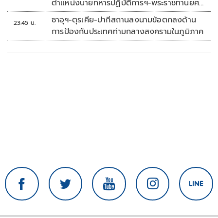
ตำแหน่งนายทหารปฏิบัติการฯ-พระราชทานยศ
'พลตรี'
ซาอุฯ-ตุรเคีย-ปากีสถานลงนามข้อตกลงด้าน
23:45 น.
การป้องกันประเทศท่ามกลางสงครามในภูมิภาค