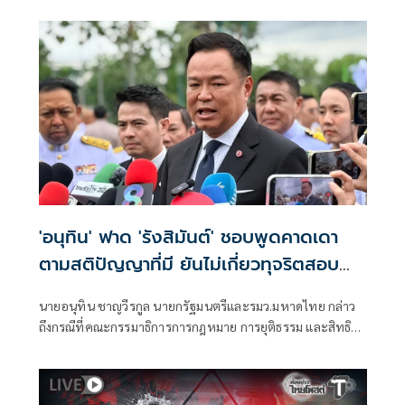
'อนุทิน' ฟาด 'รังสิมันต์' ชอบพูดคาดเดา
ตามสติปัญญาที่มี ยันไม่เกี่ยวทุจริตสอบ
ท้องถิ่น
นายอนุทิน ชาญวีรกูล นายกรัฐมนตรีและรมว.มหาดไทย กล่าว
ถึงกรณีที่คณะกรรมาธิการการกฎหมาย การยุติธรรม และสิทธิ
มนุษยชน สภาผู้แทนราษฎร ที่มี นายรังสิมันต์ โรม เป็นประธาน
กรรมาธิการ มีการอ้างชื่อนายกรัฐมนตรี เข้าไปเกี่ยวข้องกับการ
ทุจริตสอบท้องถิ่น