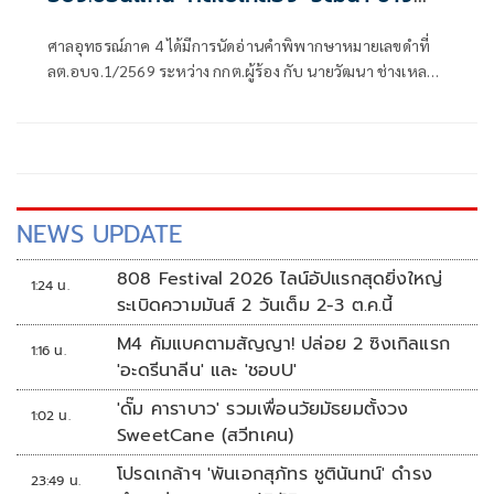
เหลา'
ศาลอุทธรณ์ภาค 4 ได้มีการนัดอ่านคำพิพากษาหมายเลขดำที่
ลต.อบจ.1/2569 ระหว่าง กกต.ผู้ร้อง กับ นายวัฒนา ช่างเหลา
ผู้คัดค้าน เรื่อง พรบ.การเลือกตั้งสมาชิกสภาท้องถิ่นหรือผู้
บริหารท้องถิ่น (ขอให้มีการเลือกตั้ง นายก อบจ.ใหม่)
NEWS UPDATE
808 Festival 2026 ไลน์อัปแรกสุดยิ่งใหญ่
1:24 น.
ระเบิดความมันส์ 2 วันเต็ม 2-3 ต.ค.นี้
M4 คัมแบคตามสัญญา! ปล่อย 2 ซิงเกิลแรก
1:16 น.
'อะดรีนาลีน' และ 'ชอบU'
'ดั๊ม คาราบาว' รวมเพื่อนวัยมัธยมตั้งวง
1:02 น.
SweetCane (สวีทเคน)
โปรดเกล้าฯ 'พันเอกสุภัทร ชูตินันทน์' ดำรง
23:49 น.