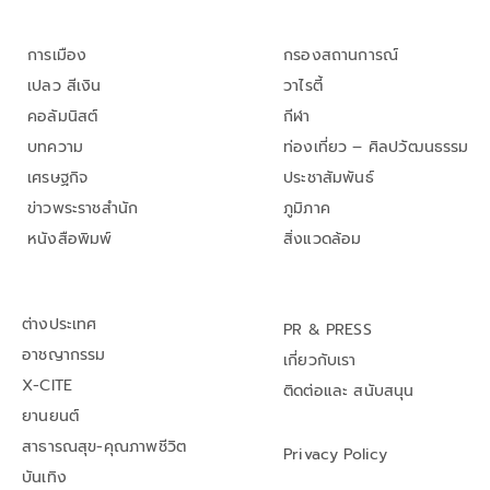
การเมือง
กรองสถานการณ์
เปลว สีเงิน
วาไรตี้
คอลัมนิสต์
กีฬา
บทความ
ท่องเที่ยว – ศิลปวัฒนธรรม
เศรษฐกิจ
ประชาสัมพันธ์
ข่าวพระราชสำนัก
ภูมิภาค
หนังสือพิมพ์
สิ่งแวดล้อม
ต่างประเทศ
PR & PRESS
อาชญากรรม
เกี่ยวกับเรา
X-CITE
ติดต่อและ สนับสนุน
ยานยนต์
สาธารณสุข-คุณภาพชีวิต
Privacy Policy
บันเทิง