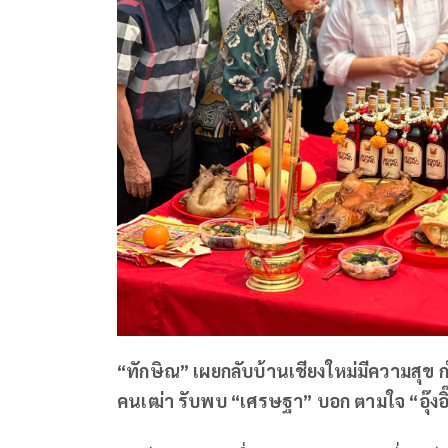
“ทักษิณ” เผยกลับบ้านเชียงใหม่มีความสุข กำ
คนเฒ่า รับพบ “เศรษฐา” บอก ตามใจ “อุ๊งอิ๊