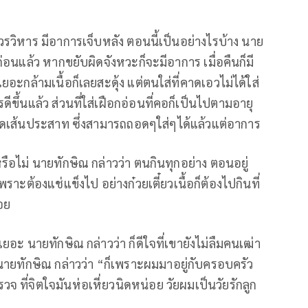
วิหาร มีอาการเจ็บหลัง ตอนนี้เป็นอย่างไรบ้าง นาย
มาก่อนแล้ว หากขยับผิดจังหวะก็จะมีอาการ เมื่อคืนก็มี
อะกล้ามเนื้อก็เลยสะดุ้ง แต่ตนใส่ที่คาดเอวไม่ได้ใส่
ีขึ้นแล้ว ส่วนที่ใส่เฝือกอ่อนที่คอก็เป็นไปตามอายุ
จะกดเส้นประสาท ซึ่งสามารถถอดๆใส่ๆได้แล้วแต่อาการ
รือไม่ นายทักษิณ กล่าวว่า ตนกินทุกอย่าง ตอนอยู่
พราะต้องแช่แข็งไป อย่างก๋วยเตี๋ยวเนื้อก็ต้องไปกินที่
อย
ยอะ นายทักษิณ กล่าวว่า ก็ดีใจที่เขายังไม่ลืมคนเฒ่า
ย นายทักษิณ กล่าวว่า “ก็เพราะผมมาอยู่กับครอบครัว
วจ ที่จิตใจมันห่อเหี่ยวนิดหน่อย วัยผมเป็นวัยรักลูก