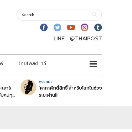
LINE : @THAIPOST
พ์
ไทยโพสต์ ทีวี
ทรรศนะ
ะเสาร์
'คาถาศักดิ์สิทธิ์'สำหรับโลกในช่วง
ับคนทุก
ระยะผ่าน!!!