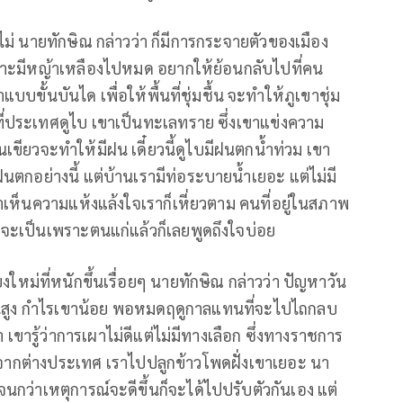
อไม่ นายทักษิณ กล่าวว่า ก็มีการกระจายตัวของเมือง
 เพราะมีหญ้าเหลืองไปหมด อยากให้ย้อนกลับไปที่คน
แบบขั้นบันได เพื่อให้พื้นที่ชุ่มชื้น จะทำให้ภูเขาชุ่ม
างที่ประเทศดูไบ เขาเป็นทะเลทราย ซึ่งเขาแข่งความ
เขียวจะทำให้มีฝน เดี๋ยวนี้ดูไบมีฝนตกน้ำท่วม เขา
นตกอย่างนี้ แต่บ้านเรามีท่อระบายน้ำเยอะ แต่ไม่มี
ราเห็นความแห้งแล้งใจเราก็เหี่ยวตาม คนที่อยู่ในสภาพ
อาจจะเป็นเพราะตนแก่แล้วก็เลยพูดถึงใจบ่อย
ยงใหม่ที่หนักขึ้นเรื่อยๆ นายทักษิณ กล่าวว่า ปัญหาวัน
ทุนสูง กำไรเขาน้อย พอหมดฤดูกาลแทนที่จะไปไถกลบ
่า เขารู้ว่าการเผาไม่ดีแต่ไม่มีทางเลือก ซึ่งทางราชการ
. จากต่างประเทศ เราไปปลูกข้าวโพดฝั่งเขาเยอะ นา
กว่าเหตุการณ์จะดีขึ้นก็จะได้ไปปรับตัวกันเอง แต่