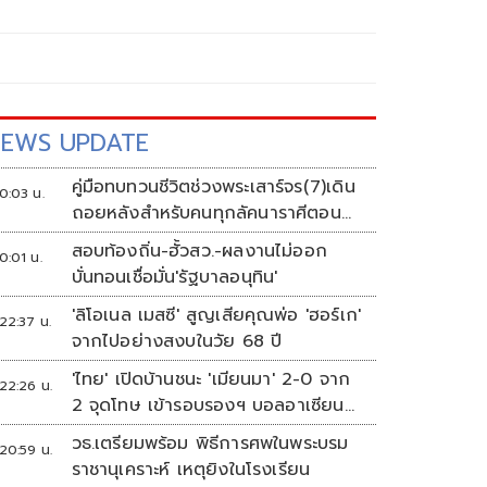
EWS UPDATE
คู่มือทบทวนชีวิตช่วงพระเสาร์จร(7)เดิน
0:03 น.
ถอยหลังสำหรับคนทุกลัคนาราศีตอน
ที่2
สอบท้องถิ่น-ฮั้วสว.-ผลงานไม่ออก
0:01 น.
บั่นทอนเชื่อมั่น'รัฐบาลอนุทิน'
'ลิโอเนล เมสซี' สูญเสียคุณพ่อ 'ฮอร์เก'
22:37 น.
จากไปอย่างสงบในวัย 68 ปี
'ไทย' เปิดบ้านชนะ 'เมียนมา' 2-0 จาก
22:26 น.
2 จุดโทษ เข้ารอบรองฯ บอลอาเซียน
ดวล 'สิงคโปร์'
วธ.เตรียมพร้อม พิธีการศพในพระบรม
20:59 น.
ราชานุเคราะห์ เหตุยิงในโรงเรียน