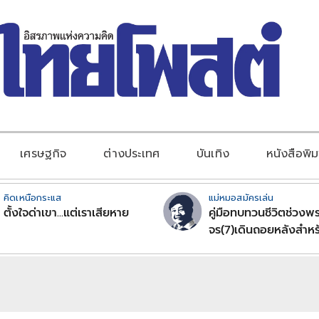
เศรษฐกิจ
ต่างประเทศ
บันเทิง
หนังสือพิม
คิดเหนือกระแส
แม่หมอสมัครเล่น
ตั้งใจด่าเขา...แต่เราเสียหาย
คู่มือทบทวนชีวิตช่วงพร
จร(7)เดินถอยหลังสำหร
ลัคนาราศีตอนที่2