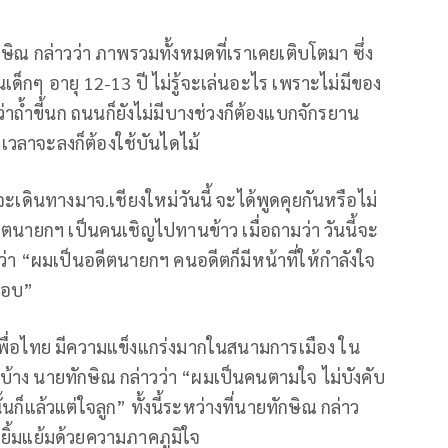
กษิณ กล่าวว่า ภาพรวมทั้งหมดที่เราเคยเติบโตมา ซึ่ง
ด็กๆ อายุ 12-13 ปี ไม่รู้จะเล่นอะไร เพราะไม่มีของ
ว่าถ้ำขี้นก ถนนก็ยังไม่มีบางช่วงก็ต้องแบกจักรยาน
 เวลาจะลงก็ต้องใช้บันไดไม้
เดินทางมาจ.เชียงใหม่วันนี้ จะได้พูดคุยกันหรือไม่
ีตนายกฯ เป็นคนเชิญไปทานข้าว เมื่อถามว่า วันนี้จะ
่า “ผมเป็นอดีตนายกฯ คนอดีตก็มีหน้าที่ให้กำลังใจ
็ตอบ”
เพื่อไทย มีความแข็งแกร่งมากในสนามการเมือง ใน
บ้าง นายทักษิณ กล่าวว่า “ผมเป็นคนตามใจ ไม่บังคับ
้นก็แล้วแต่ใจลูก” ทั้งนี้ระหว่างที่นายทักษิณ กล่าว
้ายิ้มแย้มด้วยความภาคภูมิใจ