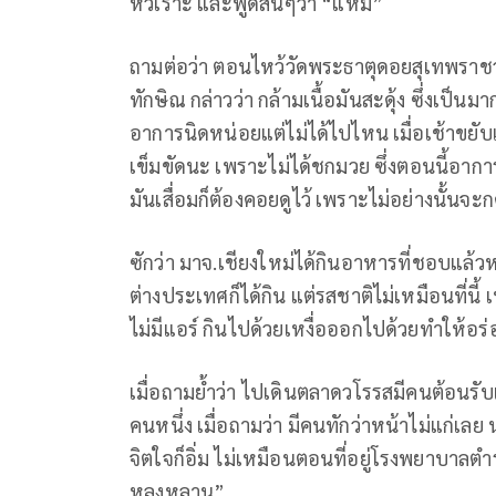
หัวเราะ และพูดสั้นๆว่า “แหม่”
ถามต่อว่า ตอนไหว้วัดพระธาตุดอยสุเทพราชวร
ทักษิณ กล่าวว่า กล้ามเนื้อมันสะดุ้ง ซึ่งเป็น
อาการนิดหน่อยแต่ไม่ได้ไปไหน เมื่อเช้าขยับเย
เข็มขัดนะ เพราะไม่ได้ชกมวย ซึ่งตอนนี้อาการด
มันเสื่อมก็ต้องคอยดูไว้ เพราะไม่อย่างนั้น
ซักว่า มาจ.เชียงใหม่ได้กินอาหารที่ชอบแล้วห
ต่างประเทศก็ได้กิน แต่รสชาติไม่เหมือนที่นี้ เ
ไม่มีแอร์ กินไปด้วยเหงื่อออกไปด้วยทำให้อร่
เมื่อถามย้ำว่า ไปเดินตลาดวโรรสมีคนต้อนรับเ
คนหนึ่ง เมื่อถามว่า มีคนทักว่าหน้าไม่แก่เล
จิตใจก็อิ่ม ไม่เหมือนตอนที่อยู่โรงพยาบาลตำร
หลงหลาน”