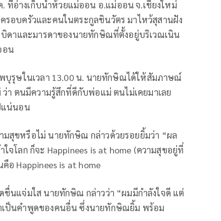
ี.ค. ที่อ่างเก็บน้ำห้วยแม่ออน อ.แม่ออน จ.เชียงใหม่
มครอบครัวและคนในตระกูลชินวัตร มาไหว้สุสานฝัง
 บิดาและมารดาของนายทักษิณที่ตั้งอยู่บริเวณเนิน
่ออน
รรพบุรุษในเวลา 13.00 น. นายทักษิณได้ให้สัมภาษณ์
ว่า ตนมีความรู้สึกที่ดีกับพ่อแม่ ตนไม่เคยมาเลย
ปีแน่นอน
ามสุขหรือไม่ นายทักษิณ กล่าวด้วยรอยยิ้มว่า “ผล
้าใจโลก ก็จะ Happinees is at home (ความสุขอยู่ที่
่นอนคือ Happinees is at home
ื่นแจ่มใส นายทักษิณ กล่าวว่า “ผมมีกำลังใจดี แต่
่าเป็นคำพูดของคนอื่น ซึ่งนายทักษิณยิ้ม พร้อม