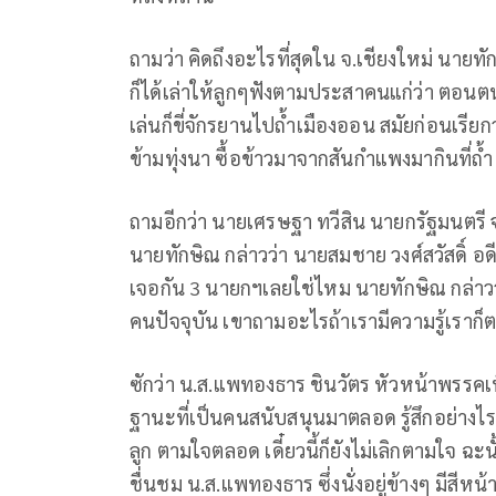
ถามว่า คิดถึงอะไรที่สุดใน จ.เชียงใหม่ นายทั
ก็ได้เล่าให้ลูกๆฟังตามประสาคนแก่ว่า ตอนตนเ
เล่นก็ขี่จักรยานไปถ้ำเมืองออน สมัยก่อนเรียก
ข้ามทุ่งนา ซื้อข้าวมาจากสันกำแพงมากินที่ถ้ำ
ถามอีกว่า นายเศรษฐา ทวีสิน นายกรัฐมนตรี จะ
นายทักษิณ กล่าวว่า นายสมชาย วงศ์สวัสดิ์ อด
เจอกัน 3 นายกฯเลยใช่ไหม นายทักษิณ กล่าวว
คนปัจจุบัน เขาถามอะไรถ้าเรามีความรู้เราก
ซักว่า น.ส.แพทองธาร ชินวัตร หัวหน้าพรรค
ฐานะที่เป็นคนสนับสนุนมาตลอด รู้สึกอย่างไร
ลูก ตามใจตลอด เดี๋ยวนี้ก็ยังไม่เลิกตามใจ ฉะนั
ชื่นชม น.ส.แพทองธาร ซึ่งนั่งอยู่ข้างๆ มีสีหน