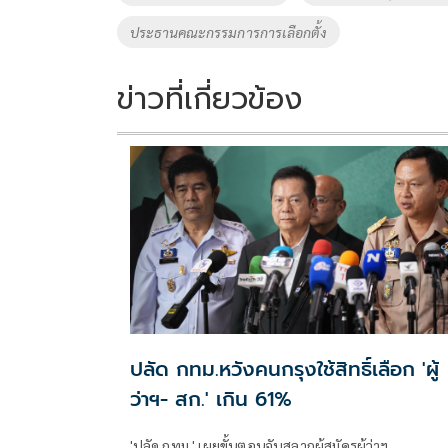
o
n
ประธานคณะกรรมการการเลือกตั้ง
k
k
ข่าวที่เกี่ยวข้อง
ปลัด กทม.หวังคนกรุงใช้สิทธิ์เลือก 'ผู้
ว่าฯ- สก.' เกิน 61%
'ปลัด กทม.' เผยขั้นตอนจับสลากผู้สมัครผู้ว่าฯ