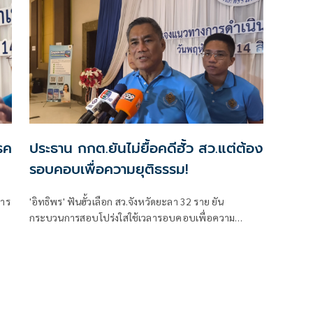
รรค
ประธาน กกต.ยันไม่ยื้อคดีฮั้ว สว.แต่ต้อง
รอบคอบเพื่อความยุติธรรม!
การ
'อิทธิพร' ฟันฮั้วเลือก สว.จังหวัดยะลา 32 ราย ยัน
กระบวนการสอบโปร่งใสใช้เวลารอบคอบเพื่อความ
ยุติธรรม ลั่นไม่ยื้อเวลา แม้ถูกจับตา