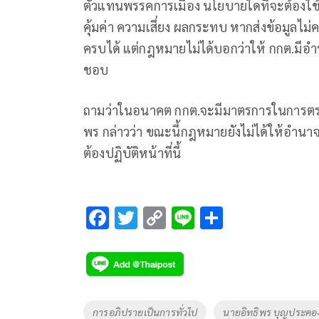
ตัวแทนพรรคการเมือง นโยบายใดที่จะต้องใช้เ
คุ้มค่า ความเสี่ยง ผลกระทบ หากส่งข้อมูลไม่
ครบได้ แต่กฎหมายไม่ได้บอกว่าให้ กกต.มี
ชอบ
ถามว่าในอนาคต กกต.จะมีมาตรการในการตร
พร กล่าวว่า ขณะนี้กฎหมายยังไม่ได้ให้อำน
ต้องปฏิบัติหน้าที่นี้
F
T
C
Li
S
ac
wi
o
n
h
e
tt
p
e
ar
b
er
y
e
o
Li
Tags
การอภิปรายเป็นการทั่วไป
นายอิทธิพร บุญประคอ