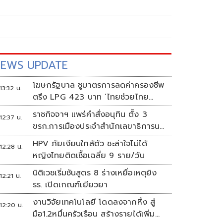
EWS UPDATE
โฆษกรัฐบาล ชูมาตรการลดค่าครองชีพ
13:32 น.
ตรึง LPG 423 บาท ‘ไทยช่วยไทย
พลัส’ ดันเงินหมุนแสนล้าน
ราชกิจจาฯ แพร่คำสั่งอนุทิน ตั้ง 3
12:37 น.
ขรก.การเมืองประจำสำนักเลขาธิการนา
ยกฯ
HPV ภัยเงียบใกล้ตัว ชะล่าใจไม่ได้
12:28 น.
หญิงไทยติดเชื้อเฉลี่ย 9 ราย/วัน
นิติเวชเริ่มชันสูตร 8 ร่างเหยื่อเหตุยิง
12:21 น.
รร. เปิดเกณฑ์เยียวยา
งานวิจัยเทคโนโลยี โดดลงจากหิ้ง สู่
12:20 น.
มือ1.2หมื่นครัวเรือน สร้างรายได้เพิ่ม