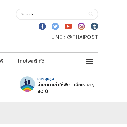
LINE : @THAIPOST
พ์
ไทยโพสต์ ทีวี
มองมุมสูง
จำเขามาเล่าให้ฟัง : เมื่อเราอายุ
80 ปี