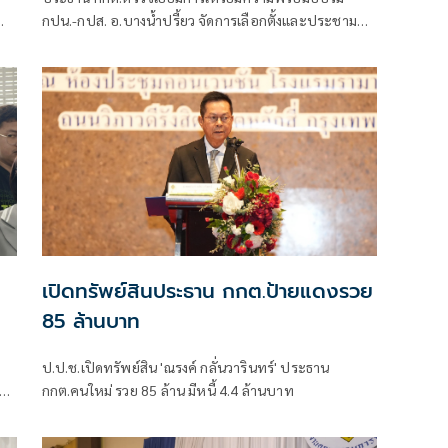
%
กปน.-กปส. อ.บางน้ำปรี้ยว จัดการเลือกตั้งและประชามติ
า
กำชับออกหาข่าวซื้อเสียง วอน ปชช.เข้าใจตั้งด่านสกัด อาจ
กระทบสิทธิ
เปิดทรัพย์สินประธาน กกต.ป้ายแดงรวย
85 ล้านบาท
ป.ป.ช.เปิดทรัพย์สิน 'ณรงค์ กลั่นวารินทร์' ประธาน
กกต.คนใหม่ รวย 85 ล้าน มีหนี้ 4.4 ล้านบาท
นที