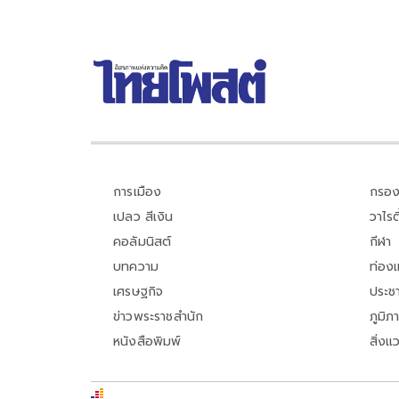
การเมือง
กรอง
เปลว สีเงิน
วาไรตี
คอลัมนิสต์
กีฬา
บทความ
ท่อง
เศรษฐกิจ
ประชา
ข่าวพระราชสำนัก
ภูมิภ
หนังสือพิมพ์
สิ่งแ