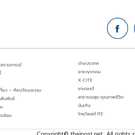
ต่างประเทศ
สถานการณ์
อาชญากรรม
้
X-CITE
ยานยนต์
เที่ยว – ศิลปวัฒนธรรม
สาธารณสุข-คุณภาพชีวิต
สัมพันธ์
บันเทิง
าค
ไทยโพสต์ ทีวี
วดล้อม
Copyright© thaipost.net, All rights 