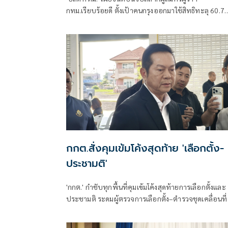
กทม.เรียบร้อยดี ตั้งเป้าคนกรุงออกมาใช้สิทธิทะลุ 60.7
ขณะที่ประธาน กกต.ยันความพร้อมเลือกตั้งกทม.-พัทย
ยันไม่มีบาร์โค้ด
กกต.สั่งคุมเข้มโค้งสุดท้าย 'เลือกตั้ง-
ประชามติ'
'กกต.' กำชับทุกพื้นที่คุมเข้มโค้งสุดท้ายการเลือกตั้งและ
ประชามติ ระดมผู้ตรวจการเลือกตั้ง–ตำรวจชุดเคลื่อนที่
เร็ว ป้องกันซื้อสิทธิขายเสียง ย้ำ ปชช.พบเบาะแสแจ้งทั
เผยมีร้องเรียนเจ้าหน้าที่ไม่เป็นกลางที่พิจิตรแล้ว