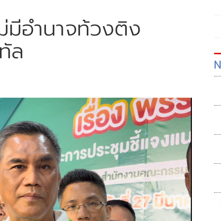
ไม่มีอำนาจท้วงติง
ทัล
N