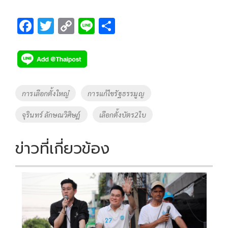
F
T
C
Li
S
ac
wi
o
n
h
e
tt
p
e
ar
b
er
y
e
o
Li
Tags
การเลือกตั้งใหญ๋
การแก้ไขรัฐธรรมูญ
o
n
จุรินทร์ ลักษณวิศิษฏ์
เลือกตั้งบัตร2ใบ
k
k
ข่าวที่เกี่ยวข้อง