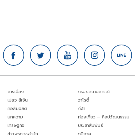
การเมือง
กรองสถานการณ์
เปลว สีเงิน
วาไรตี้
คอลัมนิสต์
กีฬา
บทความ
ท่องเที่ยว – ศิลปวัฒนธรรม
เศรษฐกิจ
ประชาสัมพันธ์
ข่าวพระราชสำนัก
ภูมิภาค