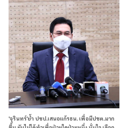
'จุรินทร์'ย้ำ ปชป.เสนอแก้รธน. เพื่อมีปชต.มาก
ขึ้น ยันไม่ได้ทำเพื่อฝ่ายใดฝ่ายหนึ่ง มั่นใจ เลือก