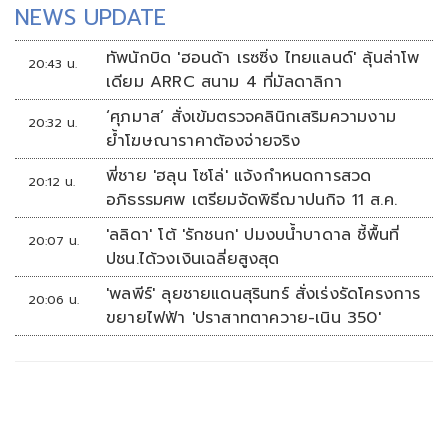
NEWS UPDATE
ทัพนักบิด 'ฮอนด้า เรซซิ่ง ไทยแลนด์' ลุ้นล่าโพ
20:43 น.
เดียม ARRC สนาม 4 ที่มัลดาลิกา
‘ศุภมาส’ สั่งเข้มตรวจคลินิกเสริมความงาม
20:32 น.
ย้ำโฆษณาราคาต้องจ่ายจริง
พี่ชาย 'ฮลุน โซโล่' แจ้งกำหนดการสวด
20:12 น.
อภิธรรมศพ เตรียมจัดพิธีฌาปนกิจ 11 ส.ค.
'ลลิดา' โต้ 'รักชนก' ปมงบน้ำบาดาล ชี้พื้นที่
20:07 น.
ปชน.ได้วงเงินเฉลี่ยสูงสุด
'พลพีร์' ลุยชายแดนสุรินทร์ สั่งเร่งรัดโครงการ
20:06 น.
ขยายไฟฟ้า 'ปราสาทตาควาย-เนิน 350'