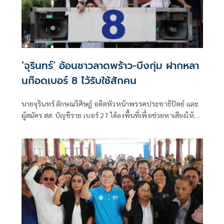
‘จุรินทร์’ อ้อนชาวลาดพร้าว-บึงกุ่ม ฝากหลา
นก๊อดเบอร์ 8 ไว้รับใช้สักคน
นายจุรินทร์ ลักษณวิศิษฏ์ อดีตหัวหน้าพรรคประชาธิปัตย์ และ
ผู้สมัคร สส. บัญชีราย เบอร์ 27 ได้ลงพื้นที่เพื่อช่วยหาเสียงให้
กับนายภาณุพงศ์ ลักษณวิศิษฏ์ หรือ หลานก๊อด