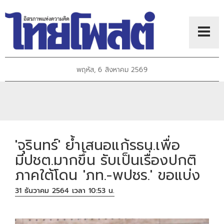
พฤหัส, 6 สิงหาคม 2569
'จุรินทร์' ย้ำเสนอแก้รธน.เพื่อ
มีปชต.มากขึ้น รับเป็นเรื่องปกติ
ภาคใต้โดน 'ภท.-พปชร.' ขอแบ่ง
31 ธันวาคม 2564 เวลา 10:53 น.