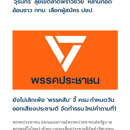
‘จุรินทร์’ ลุยเขตลาดพร้าวช่วย ‘หลานก๊อด’
อ้อนชาว กทม. เลือกผู้สมัคร ปชป.
ยังไม่เลิกเพ้อ 'พรรคส้ม' จี้ ครม.กำหนดวัน
ออกเสียงประชามติ จัดทำรธน.ใหม่คำถามที่1
พรรคประชาชน ออกแถลงการณ์พรรคประชาชนต่อรัฐบาล
พรรคภูมิใจไทยว่าด้วยการออกเสียงประชามติจัดทำรัฐธรรมนูญ