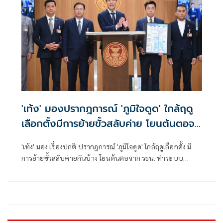
'เท้ง' มองปรากฎการณ์ 'ภูมิใจดูด' ใกล้ฤดู
เลือกตั้งมีการย้ายขั้วสลับค่าย โยนต้นตอจา
กรธน.
'เท้ง' มอง เรื่องปกติ ปรากฎการณ์ 'ภูมิใจดูด' ใกล้ฤดูเลือกตั้ง มี
การย้ายขั้วสลับค่ายกันบ้าง โยนต้นตอจาก รธน. ทำระบบ
การเมืองเป็นแบบนี้ ชี้ 'ภูมิใจไทย' บริหารประเทศ ยังไม่มีอะไร
น่าห่วง ดักทาง 'เพื่อไทย' อย่าเพิ่งลงดาบซักฟอก แค่อยากล้าง
แค้น' มุ่งร่วมมือแก้ รธน.กันดีกว่า