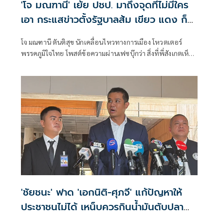
'โจ มณฑานี' เย้ย ปชป. มาถึงจุดที่ไม่มีใคร
เอา กระแสข่าวตั้งรัฐบาลส้ม เขียว แดง ก็
ยังไม่มีฟ้าเลย
โจ มณฑานี ตันติสุข นักเคลื่อนไหวทางการเมือง โหวตเตอร์
พรรคภูมิใจไทย โพสต์ข้อความผ่านเฟซบุ๊กว่า สิ่งที่พี่สังเกตเห็น
ในกระแสข่าวรัฐบาลส้มโอแดงคือ ไม่มีฟ้าอยู่ในนั้นเลย มาถึงจุด
ที่เป็นพรรคที่ทุกฝั่งลืมได้ไงเนี้ย
'ชัยชนะ' ฟาด 'เอกนิติ-ศุภจี' แก้ปัญหาให้
ประชาชนไม่ได้ เหน็บควรกินน้ำมันตับปลา