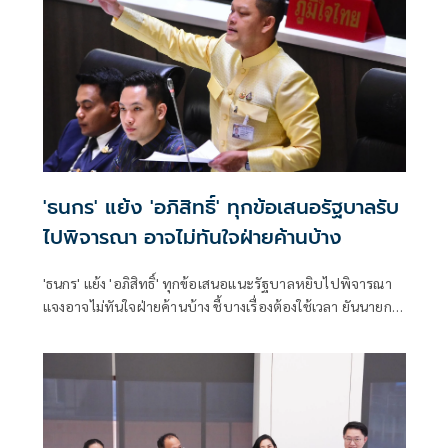
'ธนกร' แย้ง 'อภิสิทธิ์' ทุกข้อเสนอรัฐบาลรับ
ไปพิจารณา อาจไม่ทันใจฝ่ายค้านบ้าง
'ธนกร' แย้ง 'อภิสิทธิ์' ทุกข้อเสนอแนะรัฐบาลหยิบไปพิจารณา
แจงอาจไม่ทันใจฝ่ายค้านบ้าง ชี้บางเรื่องต้องใช้เวลา ยันนายกฯ
ไม่เคยนิ่งนอนใจ สั่งการใกล้ชิดห้ามทอดทิ้งประชาชน