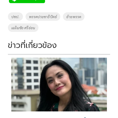
b
er
y
e
o
Li
Tags
ปชป.
พรรคประชาธิปัตย์
ย้ายพรรค
o
n
เฉลิมชัย ศรีอ่อน
k
k
ข่าวที่เกี่ยวข้อง