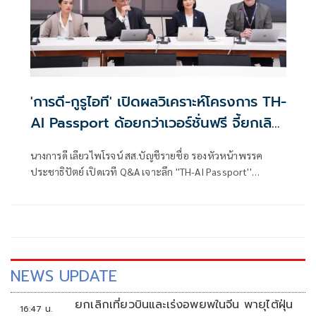
'การดี-กูรูไอที' เปิดผลวิเคราะห์โครงการ TH-
AI Passport ด้อยกว่าเวอร์ชั่นฟรี จี้ยกเลิก
หวั่นสูญ 1,600 ล้าน
นางการดี เลียวไพโรจน์ สส.บัญชีรายชื่อ รองหัวหน้าพรรค
ประชาธิปัตย์ เปิดเวที Q&A เจาะลึก ''TH-AI Passport''
วิเคราะห์คุณสมบัติ และการทำงาน พร้อมแลกเปลี่ยนมุมมองกับ
ผู้เชี่ยวชาญ พร้อมวิเคราะห์คุณสมบัติและการทำงาน AI ใน
โครงการ TH AI-Passport
NEWS UPDATE
ยกเลิกเที่ยวบินและเร่งอพยพในจีน พายุไต้ฝุ่น
16:47 น.