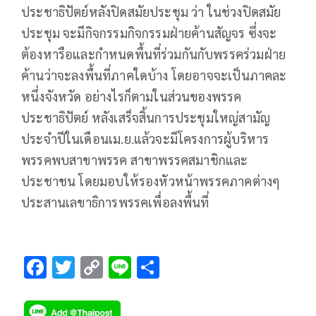
ประชาธิปัตย์หลังปิดสมัยประชุม ว่า ในช่วงปิดสมัย
ประชุม จะมีกิจกรรมกิจกรรมฝ่ายค้านสัญจร ซึ่งจะ
ต้องหารือและกำหนดพื้นที่ร่วมกันกับพรรคร่วมฝ่าย
ค้านว่าจะลงพื้นที่ภาคใดบ้าง โดยอาจจะเป็นภาคละ
หนึ่งจังหวัด อย่างไรก็ตามในส่วนของพรรค
ประชาธิปัตย์ หลังเสร็จสิ้นการประชุมใหญ่สามัญ
ประจำปีในเดือนเม.ย.แล้วจะมีโครงการผู้บริหาร
พรรคพบสาขาพรรค สาขาพรรคสมาชิกและ
ประชาชน โดยมอบให้รองหัวหน้าพรรคภาคต่างๆ
ประสานเลขาธิการพรรคเพื่อลงพื้นที่
F
T
C
Li
S
ac
wi
o
n
h
e
tt
p
e
ar