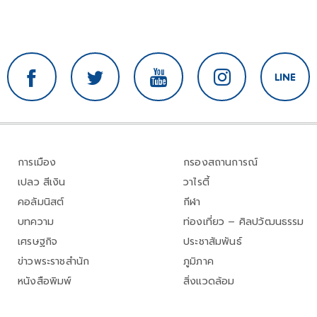
การเมือง
กรองสถานการณ์
เปลว สีเงิน
วาไรตี้
คอลัมนิสต์
กีฬา
บทความ
ท่องเที่ยว – ศิลปวัฒนธรรม
เศรษฐกิจ
ประชาสัมพันธ์
ข่าวพระราชสำนัก
ภูมิภาค
หนังสือพิมพ์
สิ่งแวดล้อม