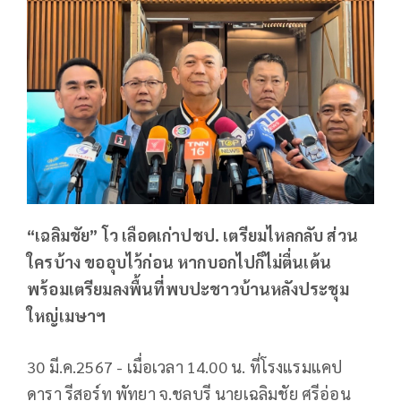
“เฉลิมชัย” โว เลือดเก่าปชป. เตรียมไหลกลับ ส่วน
ใครบ้าง ขออุบไว้ก่อน หากบอกไปก็ไม่ตื่นเต้น
พร้อมเตรียมลงพื้นที่พบปะชาวบ้านหลังประชุม
ใหญ่เมษาฯ
30 มี.ค.2567 - เมื่อเวลา 14.00 น. ที่โรงแรมแคป
ดารา รีสอร์ท พัทยา จ.ชลบุรี นายเฉลิมชัย​ ศรี​อ่อน