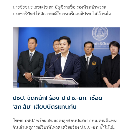
สมองจะได้ดีขึ้น
นายชัยชนะ เดชเดโช สส.บัญชีรายชื่อ รองหัวหน้าพรรค
ประชาธิปัตย์ ให้สัมภาษณ์ถึงการเตรียมอภิปรายไม่ไว้วางใจ
รัฐบาลของฝ่ายค้าน ว่า ต้องให้พรรคประชาชนเป็นผู้ยื่น เมื่อ
ไหร่ที่ฝ่ายค้านมีมติว่ายื่นอภิปรายไม่ไว้วางใจ พรรคร่วมฝ่าย
ค้านก็จะนำเรื่องกลับหารือแต่ละพรรค ยืนยันว่ามีความพร้อม
อยู่แล้ว ซึ่งต้องดูไทม์ไลน์ว่าพรรคประชาชนกำหนดช่วงไหน
เพราะเมื่อเปิดสภามา
ปชป. จัดหนัก! ร้อง ป.ป.ช.-มท. เชือด
'สก.ส้ม' เสียบบัตรแทนกัน
'โฆษก ปชป.' พร้อม สก. แถลงลุยสอบปมสภา กทม. ลงมติแทน
กัน เล่าเหตุการณ์วินาทีโหวต เตรียมร้อง ป.ป.ช.-มท. ย้ำไม่ได้