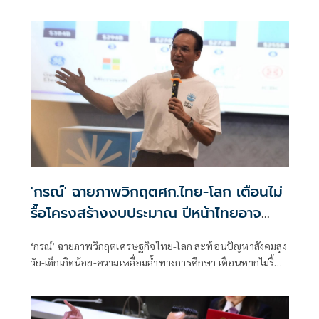
กลั่นแกล้งทางการเมือง แต่ต้องร่วมสร้างความโปร่งใส
'กรณ์' ฉายภาพวิกฤตศก.ไทย-โลก เตือนไม่
รื้อโครงสร้างงบประมาณ ปีหน้าไทยอาจ
เสี่ยงไร้เงินใช้จ่าย
‘กรณ์’ ฉายภาพวิกฤตเศรษฐกิจไทย-โลก สะท้อนปัญหาสังคมสูง
วัย-เด็กเกิดน้อย-ความเหลื่อมล้ำทางการศึกษา เตือนหากไม่รื้อ
โครงสร้างงบประมาณ ปีหน้าไทยอาจเสี่ยงไร้เงินจ่าย หนุน
สังคายนางบฯ และปฏิรูปการเมืองด่วน