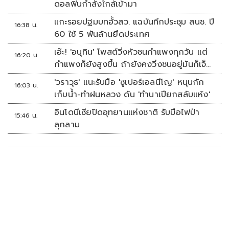
ดอลฟินกำลังใกล้เข้ามา
แกะรอยปฐมบทฮั้วสว. แฉบันทึกประชุม สนช. ปี
16:38 น.
60 ใช้ 5 พันล้านยึดประเทศ
เอ๊ะ! 'อนุทิน' โพสต์วิ่งหัวชนกำแพงทุกวัน แต่
16:20 น.
กำแพงก็ยังสูงขึ้น ถ้ายังคงวิ่งชนอยู่มันก็เจ็บ
หัวอีก
'วราวุธ' แนะรับมือ 'ซูเปอร์เอลนีโญ' หนุนกัก
16:03 น.
เก็บน้ำ-ทำฝนหลวง ดัน 'ทำนาเปียกสลับแห้ง'
อินโดนีเซียปิดอุทยานแห่งชาติ รับมือไฟป่า
15:46 น.
ลุกลาม