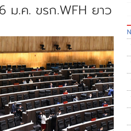
-6 ม.ค. ขรก.WFH ยาว
N