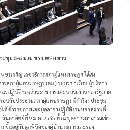
ดประชุม 5-6 ม.ค. ขรก.WFH ยาว
เพชรเจริญ เลขาธิการ​สภา​ผู้แทน​ราษฎร​ ได้ส่ง
รสภาผู้แทนราษฎร (สผ.) ระบุว่า “เรียน ผู้บริหาร
่อง แนวปฏิบัติของส่วนราชการและหน่วยงานของรัฐภาย
ประกอบกับประธานสภาผู้แทนราษฏร มีดำริงดประชุม
ขอให้ข้าราชการและบุคลากรปฏิบัติงานนอกสถานที่
- วันอาทิตย์ที่ 9 ม.ค. 2565 ทั้งนี้ บุคลากรสามารถเข้า
 ขึ้นอยู่กับดุลพินิจของผู้อำนวยการและรอง