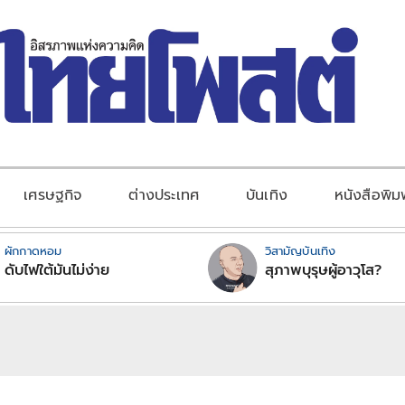
เศรษฐกิจ
ต่างประเทศ
บันเทิง
หนังสือพิม
ผักกาดหอม
วิสามัญบันเทิง
ดับไฟใต้มันไม่ง่าย
สุภาพบุรุษผู้อาวุโส?