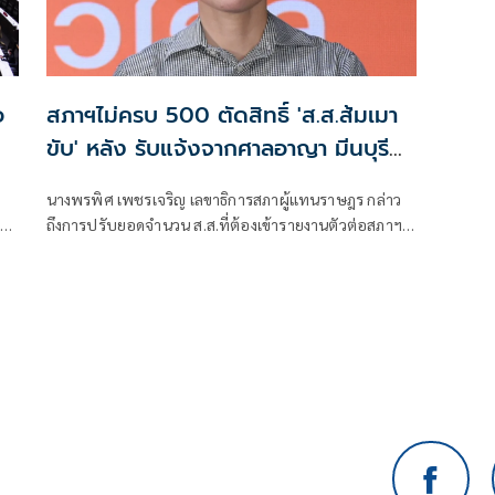
อ
สภาฯไม่ครบ 500 ตัดสิทธิ์ 'ส.ส.ส้มเมา
ขับ' หลัง รับแจ้งจากศาลอาญา มีนบุรี
คดีถึงที่สุดแล้ว
นางพรพิศ เพชรเจริญ เลขาธิการสภาผู้แทนราษฎร กล่าว
ภา
ถึงการปรับยอดจำนวน ส.ส.ที่ต้องเข้ารายงานตัวต่อสภาฯ
จากเดิมที่ คณะกรรมการ