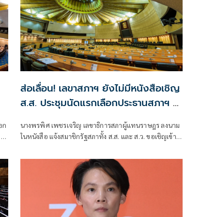
ส่อเลื่อน! เลขาสภาฯ ยังไม่มีหนังสือเชิญ
ส.ส. ประชุมนัดแรกเลือกประธานสภาฯ 4
ก.ค.
อก
นางพรพิศ เพชรเจริญ เลขาธิการสภาผู้แทนราษฎร ลงนาม
 1
ในหนังสือ แจ้งสมาชิกรัฐสภาทั้ง ส.ส. และ ส.ว. ขอเชิญเข้า
ร่วมพิธีเปิดประชุมรัฐสภาวันที่ 3 ก.ค. เวลา 17.00 น ณ ห้อง
โถง พิธีชั้น 11 อาคารรัฐสภา ซึ่งตามกำหนดการพระบาท
สมเด็จพระเจ้าอยู่หัวและสมเด็จพระนางเจ้าพระบรมราชินี
จะเสด็จพระราชดำเนิน ทรงเปิดประชุมรัฐสภา