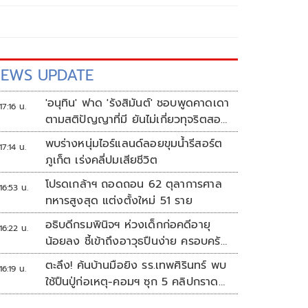
EWS UPDATE
'อนุทิน' ฟาด 'รังสิมันต์' ชอบพูดคาดเดา
17:16 น.
ตามสติปัญญาที่มี ยันไม่เกี่ยวทุจริตสอบ
ท้องถิ่น
พบร่างหนุ่มไอร์แลนด์ลอยขุมน้ำรีสอร์ต
17:14 น.
ภูเก็ต เร่งคลี่ปมเสียชีวิต
โปรดเกล้าฯ ถอดถอน 62 ตุลาการศาล
16:53 น.
ทหารสูงสุด แต่งตั้งใหม่ 51 ราย
อธิบดีกรมพินิจฯ ห่วงเด็กก่อคดีอายุ
16:22 น.
น้อยลง ชี้เข้าถึงอาวุธปืนง่าย ครอบครัว
แตกแยกเป็นชนวนสำคัญ
ตะลึง! ค้นบ้านมือยิง รร.เทพศิรินทร์ พบ
16:19 น.
ใช้ปืนปู่ก่อเหตุ-คอมฯ ซุก 5 คลิปกราด
ยิง