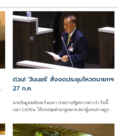
ด่วน! 'วันนอร์' สั่งงดประชุมโหวตนายกฯ
27 ก.ค.
นายวันมูหะมัดนอร์ มะทา ประธานรัฐสภา กล่าวว่า วันนี้
เวลา 14.00น. ได้ประชุมฝ่ายกฎหมาย สภาผู้แทนราษฎร ที่
.
ปรึกษาประธานสภาฯ เพื่อประกอบการวินิจฉัยของ
พ
ประธานสภาฯ