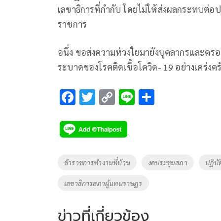
เลขาธิการที่กำกับ โดยไม่ให้ส่งผลกระทบต่
ราชการ
อนึ่ง ขอส่งความห่วงใยมายังบุคลากรและครอ
ระบาดของโรคติดเชื้อโควิด- 19 อย่างเคร่งคร
F
T
C
Li
S
ac
wi
o
n
h
e
tt
p
e
ar
b
er
y
e
o
Li
Tags
ข้าราชการทำงานที่บ้าน
งดประชุมสภา
ปฏิบ
o
n
เลขาธิการ​สภา​ผู้แทน​ราษฎร​
k
k
ข่าวที่เกี่ยวข้อง