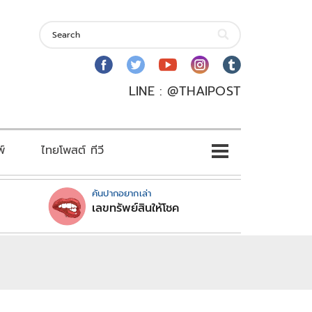
LINE : @THAIPOST
พ์
ไทยโพสต์ ทีวี
คันปากอยากเล่า
เลขทรัพย์สินให้โชค