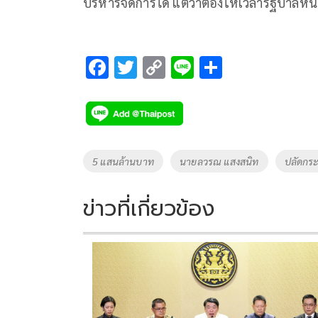
บริหารจัดการได้ แต่ว่าต้องให้เวลารัฐบาลหน
F
T
C
Li
S
ac
wi
o
n
h
e
tt
p
e
ar
b
er
y
e
o
Li
Tags
5 แสนล้านบาท
นายลวรณ แสงสนิท
ปลัดกร
o
n
k
k
ข่าวที่เกี่ยวข้อง