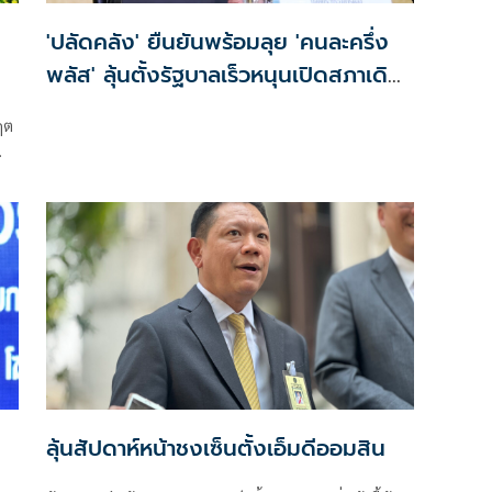
'ปลัดคลัง' ยืนยันพร้อมลุย 'คนละครึ่ง
พลัส' ลุ้นตั้งรัฐบาลเร็วหนุนเปิดสภาเดิน
หน้างบ70
กฤต
น
ลุ้นสัปดาห์หน้าชงเซ็นตั้งเอ็มดีออมสิน