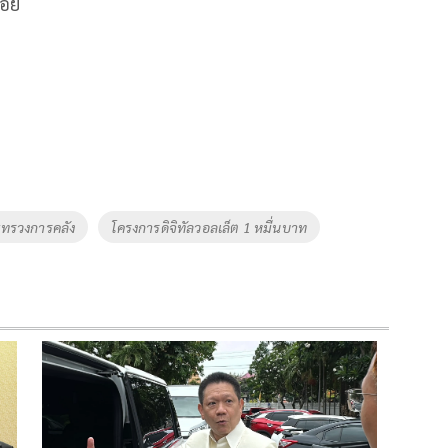
่อย
ะทรวงการคลัง
โครงการดิจิทัลวอลเล็ต 1 หมื่นบาท