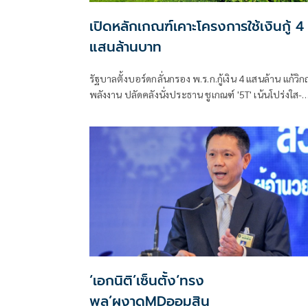
เปิดหลักเกณฑ์เคาะโครงการใช้เงินกู้ 4
แสนล้านบาท
รัฐบาลตั้งบอร์ดกลั่นกรอง พ.ร.ก.กู้เงิน 4 แสนล้าน แก้วิ
พลังงาน ปลัดคลังนั่งประธาน ชูเกณฑ์ '5T' เน้นโปร่งใส-
เยียวยาตรงกลุ่มเป้าหมาย พร้อมเร่งเครื่องดันไทยเปลี่ย
ผ่านสู่การใช้พลังงานสะอาดใน 1 ปี
‘เอกนิติ’เซ็นตั้ง‘ทรง
พล’ผงาดMDออมสิน