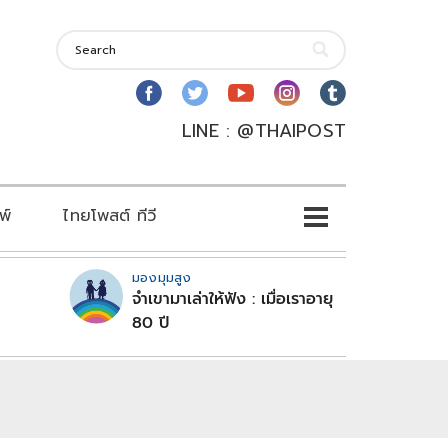
LINE : @THAIPOST
พ์
ไทยโพสต์ ทีวี
มองมุมสูง
จำเขามาเล่าให้ฟัง : เมื่อเราอายุ
80 ปี