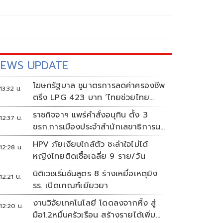
EWS UPDATE
โฆษกรัฐบาล ชูมาตรการลดค่าครองชีพ
13:32 น.
ตรึง LPG 423 บาท ‘ไทยช่วยไทย
พลัส’ ดันเงินหมุนแสนล้าน
ราชกิจจาฯ แพร่คำสั่งอนุทิน ตั้ง 3
12:37 น.
ขรก.การเมืองประจำสำนักเลขาธิการนา
ยกฯ
HPV ภัยเงียบใกล้ตัว ชะล่าใจไม่ได้
12:28 น.
หญิงไทยติดเชื้อเฉลี่ย 9 ราย/วัน
นิติเวชเริ่มชันสูตร 8 ร่างเหยื่อเหตุยิง
12:21 น.
รร. เปิดเกณฑ์เยียวยา
งานวิจัยเทคโนโลยี โดดลงจากหิ้ง สู่
12:20 น.
มือ1.2หมื่นครัวเรือน สร้างรายได้เพิ่ม