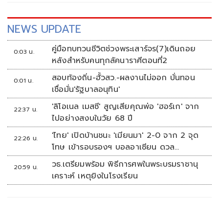
นายภาวุธ พงษ์วิทยภานุ สส.บัญชีรายชื่อ พรรคปชน.
NEWS UPDATE
คู่มือทบทวนชีวิตช่วงพระเสาร์จร(7)เดินถอย
0:03 น.
หลังสำหรับคนทุกลัคนาราศีตอนที่2
สอบท้องถิ่น-ฮั้วสว.-ผลงานไม่ออก บั่นทอน
0:01 น.
เชื่อมั่น'รัฐบาลอนุทิน'
'ลิโอเนล เมสซี' สูญเสียคุณพ่อ 'ฮอร์เก' จาก
22:37 น.
ไปอย่างสงบในวัย 68 ปี
'ไทย' เปิดบ้านชนะ 'เมียนมา' 2-0 จาก 2 จุด
22:26 น.
โทษ เข้ารอบรองฯ บอลอาเซียน ดวล
'สิงคโปร์'
วธ.เตรียมพร้อม พิธีการศพในพระบรมราชานุ
20:59 น.
เคราะห์ เหตุยิงในโรงเรียน