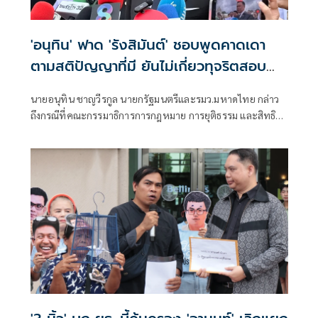
'อนุทิน' ฟาด 'รังสิมันต์' ชอบพูดคาดเดา
ตามสติปัญญาที่มี ยันไม่เกี่ยวทุจริตสอบ
ท้องถิ่น
นายอนุทิน ชาญวีรกูล นายกรัฐมนตรีและรมว.มหาดไทย กล่าว
ถึงกรณีที่คณะกรรมาธิการการกฎหมาย การยุติธรรม และสิทธิ
มนุษยชน สภาผู้แทนราษฎร ที่มี นายรังสิมันต์ โรม เป็นประธาน
กรรมาธิการ มีการอ้างชื่อนายกรัฐมนตรี เข้าไปเกี่ยวข้องกับการ
ทุจริตสอบท้องถิ่น