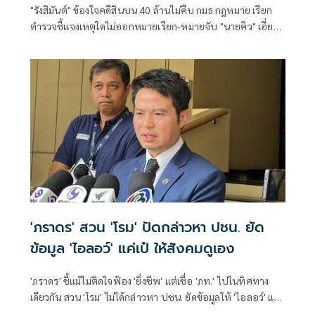
"รังสิมันต์" ข้องใจคดีสินบน 40 ล้านไม่คืบ กมธ.กฎหมาย เรียก
ตำรวจชี้แจงเหตุใดไม่ออกหมายเรียก-หมายจับ "นายคิว" เอี่ยว
เว็บพนันกว่า 4,000 เว็บ พร้อมตั้ง 2 ปมสงสัย "ไชยชนก" แจ้ง
ความเท็จ หรือเจ้าหน้าที่ละเว้นปฏิบัติหน้าที่
'ภราดร' สวน 'โรม' ปัดกล่าวหา ปชน. ยัด
ข้อมูล 'ไอลอว์' แค่เป๋ ให้สังคมดูเอง
'ภราดร' ชี้แม้ไม่ติดใจฟ้อง 'ยิ่งชีพ' แต่เชื่อ 'ภท.' ไปในทิศทาง
เดียวกัน สวน 'โรม' ไม่ได้กล่าวหา ปชน. ยัดข้อมูลให้ 'ไอลอว์' แค่
พักหลังเป๋ ภาคประชาชนไม่ควรเป็นเครื่องมือฝ่ายการเมือง โยน