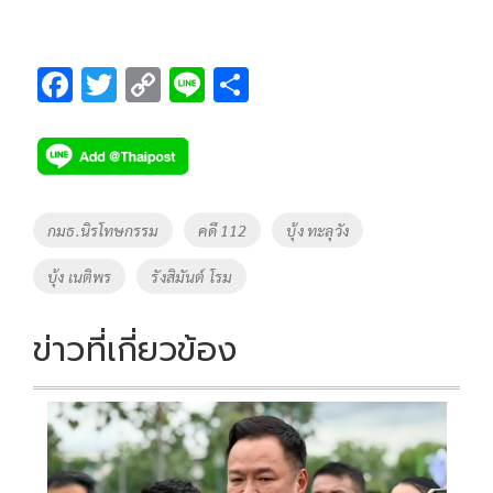
F
T
C
Li
S
ac
wi
o
n
h
e
tt
p
e
ar
b
er
y
e
o
Li
Tags
กมธ.นิรโทษกรรม
คดี 112
บุ้ง ทะลุวัง
o
n
บุ้ง เนติพร
รังสิมันต์ โรม
k
k
ข่าวที่เกี่ยวข้อง