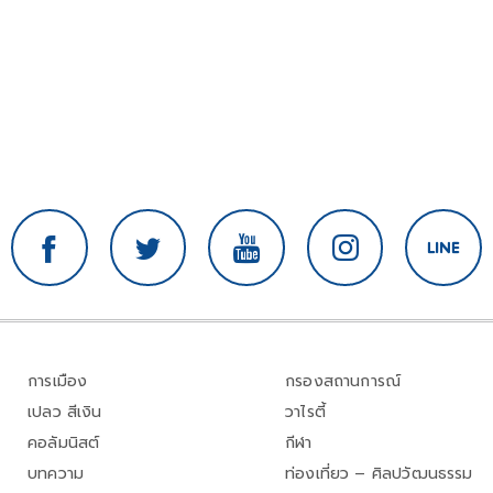
การเมือง
กรองสถานการณ์
เปลว สีเงิน
วาไรตี้
คอลัมนิสต์
กีฬา
บทความ
ท่องเที่ยว – ศิลปวัฒนธรรม