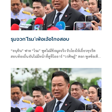
รุมจวก‘โรม’เพ้อเจ้อโกงสอบ
“อนุทิน” ฟาด “โรม” พูดไม่มีข้อมูลจริง จับโยงให้เอี่ยวทุจริต
สอบท้องถิ่น ยันไม่มีหน้าที่ดูทีโออาร์ “วรศิษฎ์” ตอก พูดข้อเท็จ
จริงไม่ครบ