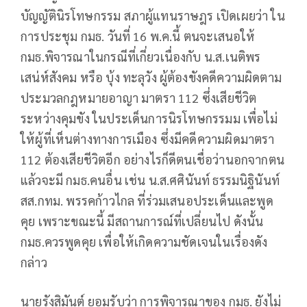
บัญญัตินิรโทษกรรม สภาผู้แทนราษฎร เปิดเผยว่า ใน
การประชุม กมธ. วันที่ 16 พ.ค.นี้ ตนจะเสนอให้
กมธ.พิจารณาในกรณีที่เกี่ยวเนื่องกับ น.ส.เนติพร
เสน่ห์สังคม หรือ บุ้ง ทะลุวัง ผู้ต้องขังคดีความผิดตาม
ประมวลกฎหมายอาญา มาตรา 112 ซึ่งเสียชีวิต
ระหว่างคุมขัง ในประเด็นการนิรโทษกรรมม เพื่อไม่
ให้ผู้ที่เห็นต่างทางการเมือง ซึ่งมีคดีความผิดมาตรา
112 ต้องเสียชีวิตอีก อย่างไรก็ดีตนเชื่อว่านอกจากตน
แล้วจะมี กมธ.คนอื่น เช่น น.ส.ศศินันท์ ธรรมนิฐินันท์
สส.กทม. พรรคก้าวไกล ที่ร่วมเสนอประเด็นและพูด
คุย เพราะขณะนี้ มีสถานการณ์ที่เปลี่ยนไป ดังนั้น
กมธ.ควรพูดคุย เพื่อให้เกิดความชัดเจนในเรื่องดัง
กล่าว
นายรังสิมันต์ ยอมรับว่า การพิจารณาของ กมธ. ยังไม่