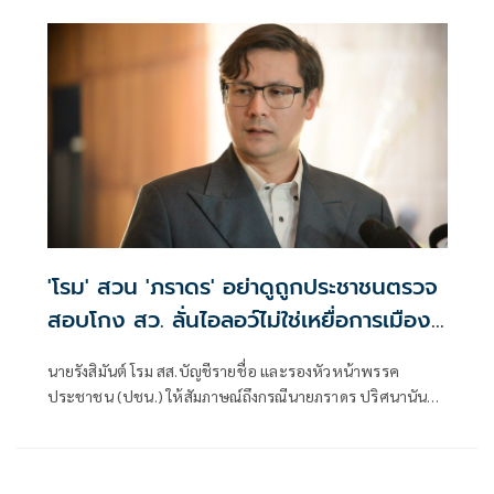
สังคมดูเอง
'โรม' สวน 'ภราดร' อย่าดูถูกประชาชนตรวจ
สอบโกง สว. ลั่นไอลอว์ไม่ใช่เหยื่อการเมือง
อย่าคิดว่าคนอื่นจะเป็นเหมือนตัวเอง
นายรังสิมันต์ โรม สส.บัญชีรายชื่อ และรองหัวหน้าพรรค
ประชาชน (ปชน.) ให้สัมภาษณ์ถึงกรณีนายภราดร ปริศนานันท
กุล รัฐมนตรีประจำสำนักนายกรัฐมนตรี มองว่านายยิ่งชีพ
อัชฌานนท์ ผู้อำนวยการโครงการอินเทอร์เน็ตเพื่อกฎหมาย
ประชาชน (iLaw) ตกเป็นเหยื่อฝ่ายการเมือง และหวังกลบเรื่อง