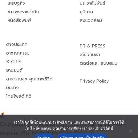
เศรษฐกิจ
ประชาสัมพันธ์
ข่าวพระราชสำนัก
ภูมิภาค
หนังสือพิมพ์
สิ่งแวดล้อม
ต่างประเทศ
PR & PRESS
อาชญากรรม
เกี่ยวกับเรา
X-CITE
ติดต่อและ สนับสนุน
ยานยนต์
สาธารณสุข-คุณภาพชีวิต
Privacy Policy
บันเทิง
ไทยโพสต์ ทีวี
Copyright© thaipost.net, All rights reserved.,
เราใช้คุกกี้เพื่อพัฒนาประสิทธิภาพ และประสบการณ์ที่ดีในการใช้
เว็บไซต์ของคุณ คุณสามารถศึกษารายละเอียดได้ที่นี่
ออกแบบเว็บ จัดทำเว็บไซต์โดย iDesign
ยินยอม
นโยบายความเป็นส่วนตัว