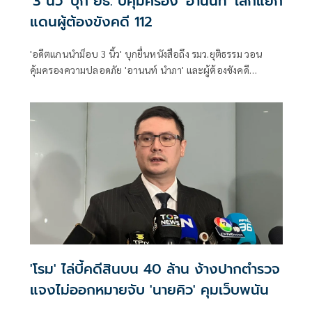
'3 นิ้ว' บุก ยธ. บี้คุ้มครอง 'อานนท์' เลิกแยก
แดนผู้ต้องขังคดี 112
'อดีตแกนนำม็อบ 3 นิ้ว' บุกยื่นหนังสือถึง รมว.ยุติธรรม วอน
คุ้มครองความปลอดภัย 'อานนท์ นำภา' และผู้ต้องขังคดี
การเมือง หลังส่งจดหมายร้องหวั่นถูกแยกแดนเสี่ยงอันตราย
'โรม' ไล่บี้คดีสินบน 40 ล้าน ง้างปากตำรวจ
แจงไม่ออกหมายจับ 'นายคิว' คุมเว็บพนัน