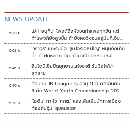
NEWS UPDATE
เอ๊ะ! 'อนุทิน' โพสต์วิ่งหัวชนกำแพงทุกวัน แต่
16:20 น.
กำแพงก็ยังสูงขึ้น ถ้ายังคงวิ่งชนอยู่มันก็เจ็บ
หัวอีก
'วราวุธ' แนะรับมือ 'ซูเปอร์เอลนีโญ' หนุนกักเก็บ
16:03 น.
น้ำ-ทำฝนหลวง ดัน 'ทำนาเปียกสลับแห้ง'
อินโดนีเซียปิดอุทยานแห่งชาติ รับมือไฟป่า
15:46 น.
ลุกลาม
ตัวแทน JB League รุ่นอายุ 11 ปี คว้าอันดับ
15:40 น.
3 ศึก World Youth Championship 2026
ที่สิงคโปร์
'ไอติม' กาหัว 'กกต.' แจงเส้นเงินนักการเมือง
15:38 น.
ท้องถิ่นซุ้ม 'สุขสมรวย'