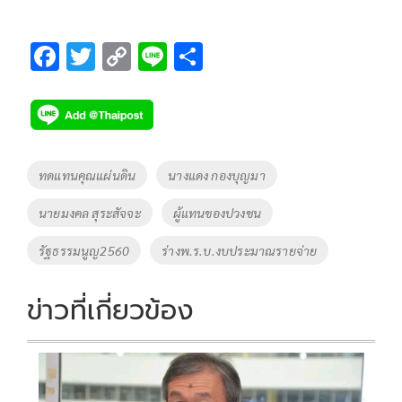
F
T
C
Li
S
ac
wi
o
n
h
e
tt
p
e
ar
b
er
y
e
o
Li
Tags
ทดแทนคุณแผ่นดิน
นางแดง กองบุญมา
o
n
นายมงคล สุระสัจจะ
ผู้แทนของปวงชน
k
k
รัฐธรรมนูญ2560
ร่างพ.ร.บ.งบประมาณรายจ่าย
ข่าวที่เกี่ยวข้อง