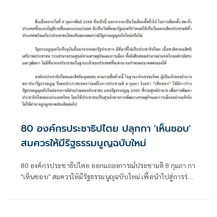
ยันการประชุมวิสามัญ ทำได้เฉพาะเรื่องแต่งตั้ง-เห็นชอบเท่านั้น
80 องค์กรประชาธิปไตย ปลุกกา 'เห็นชอบ'
สมควรให้มีรัฐธรรมนูญฉบับใหม่
80 องค์กรประชาธิปไตย ออกแถลงการณ์ประชามติ 8 กุมภา กา
"เห็นชอบ" สมควรให้มีรัฐธรรมนูญฉบับใหม่ เพื่อนำไปสู่การร่าง
รัฐธรรมนูญจากการมีส่วนร่วมของประชาชน แทนรัฐธรรมนูญ
ฉบับ 2560 ที่รวมศูนย์อำนาจและบังคับใช้มาเกือบ 10 ปีแล้ว
หลังการรัฐประหาร โดยมีรายละเอียดแถลงการณ์ ดังนี้