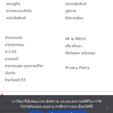
เศรษฐกิจ
ประชาสัมพันธ์
ข่าวพระราชสำนัก
ภูมิภาค
หนังสือพิมพ์
สิ่งแวดล้อม
ต่างประเทศ
PR & PRESS
อาชญากรรม
เกี่ยวกับเรา
X-CITE
ติดต่อและ สนับสนุน
ยานยนต์
สาธารณสุข-คุณภาพชีวิต
Privacy Policy
บันเทิง
ไทยโพสต์ ทีวี
Copyright© thaipost.net, All rights reserved.,
เราใช้คุกกี้เพื่อพัฒนาประสิทธิภาพ และประสบการณ์ที่ดีในการใช้
เว็บไซต์ของคุณ คุณสามารถศึกษารายละเอียดได้ที่นี่
ออกแบบเว็บ จัดทำเว็บไซต์โดย iDesign