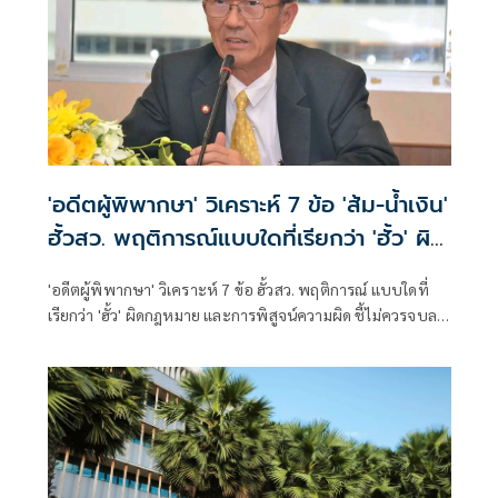
'อดีตผู้พิพากษา' วิเคราะห์ 7 ข้อ 'ส้ม-น้ำเงิน'
ฮั้วสว. พฤติการณ์แบบใดที่เรียกว่า 'ฮั้ว' ผิด
กฎหมาย
'อดีตผู้พิพากษา' วิเคราะห์ 7 ข้อ ฮั้วสว. พฤติการณ์ แบบใดที่
เรียกว่า 'ฮั้ว' ผิดกฎหมาย และการพิสูจน์ความผิด ชี้ไม่ควรจบลง
ด้วยคำถามชวนแตกแยกว่า 'ส้มฮั้วหรือน้ำเงินฮั้ว?' แต่ควรจบลง
ด้วยหลักนิติธรรมที่ว่า 'ใครทำผิดกฎหมายต้องถูกลงโทษ และ
ใครบริสุทธิ์ต้องได้รับการปกป้อง' โดยใช้มาตรฐานเดียวกัน