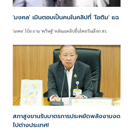
'มงคล' เมินตอบเป็นคนในคลิปที่ 'ไอติม' แฉ
'มงคล' โบ้ย ถาม 'พริษฐ์' หลังแฉคลิปยื่นโพยวันเลือก สว.
สภาสูงขานรับมาตรการประหยัดพลังงานงด
ไปต่างประเทศ!