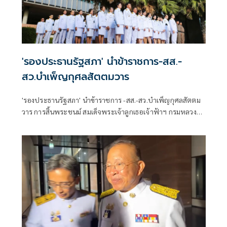
'รองประธานรัฐสภา' นำข้าราชการ-สส.-
สว.บำเพ็ญกุศลสัตตมวาร
'รองประธานรัฐสภา' นำข้าราชการ -สส.-สว.บำเพ็ญกุศลสัตตม
วาร การสิ้นพระชนม์ สมเด็จพระเจ้าลูกเธอเจ้าฟ้าฯ กรมหลวง
ราชสาริณีสิริพัชร มหาวัชรราชธิดา