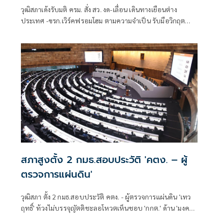
วุฒิสภาเด้งรับมติ ครม. สั่ง สว. งด-เลื่อน เดินทางเยือนต่าง
ประเทศ -ขรก.เวิร์คฟรอมโฮม ตามความจำเป็น รับมือวิกฤต
ตะวันออกกลาง พร้อมนัดประชุม 16 - 17 มี.ค.
สภาสูงตั้ง 2 กมธ.สอบประวัติ 'คตง. – ผู้
ตรวจการแผ่นดิน'
วุฒิสภา ตั้ง 2 กมธ.สอบประวัติ คตง. - ผู้ตรวจการแผ่นดิน 'เทว
ฤทธิ์' ท้วงไม่บรรจุญัตติชะลอโหวตเห็นชอบ 'กกต.' ด้าน 'มงคล'