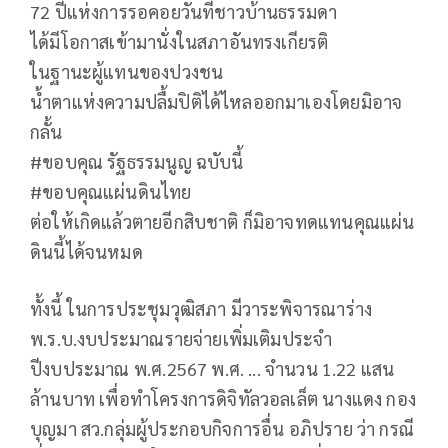
72 ปีแห่งการรอคอยวันที่ชาวบ้านธรรมดา
ได้มีโอกาสเข้ามานั่งในสภาอันทรงเกียรติ
ในฐานะผู้แทนของปวงชน
น้ำตาแห่งความปลื้มปิติได้ไหลออกมาเองโดยมิอาจ
กลั้น
#ขอบคุณ รัฐธรรมนูญ ฉบับนี้
#ขอบคุณแผ่นดินไทย
ต่อให้เกิดแล้วตายอีกสิบชาติ ก็มิอาจทดแทนคุณแผ่น
ดินนี้ได้จนหมด
ทั้งนี้ ในการประชุมวุฒิสภา มีวาระพิจารณาร่าง
พ.ร.บ.งบประมาณรายจ่ายเพิ่มเติมประจำ
ปีงบประมาณ พ.ศ.2567 พ.ศ. ... จำนวน 1.22 แสน
ล้านบาท เพื่อทำโครงการดิจิทัลวอลเล็ต นางแดง กอง
บุญมา สว.กลุ่มผู้ประกอบกิจการอื่น อภิปราย ว่า กรณี