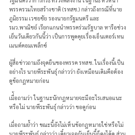
รัฐมนตรีว่าการกระทรวงพลังงาน ในฐานะหัวหน้า
พรรครวมไทยสร้างชาติ (รทสช.) กล่าวถึงกรณีที่นาย
ภูมิธรรม เวชยชัย รองนายกรัฐมนตรี และ
รมว.พาณิชย์ เรียกแกนนำพรรคร่วมรัฐบาล หารือช่วง
เย็นวันเดียวกันนี้ว่า เป็นการพูดคุยเรื่องเอ็นเตอร์เทน
เมนต์คอมเพล็กซ์
ผู้สื่อข่าวถามถึงจุดยืนของพรรค รทสช. ในเรื่องนี้เป็น
อย่างไร นายพีระพันธุ์ กล่าวว่า ยังเหมือนเดิมคือต้อง
ดูข้อกฎหมายก่อน
เมื่้อถามว่า ในฐานะนักกฎหมายจะมีอะไรเสนอแนะ
หรือไม่ นายพีระพันธุ์ กล่าวว่า ขอดูก่อน
เมื่อถามย้ำว่า ขณะนี้ยังไม่เห็นข้อกฎหมายใช่หรือไม่
นายพีระพันธุ์ กล่าวว่า เดี๋ยวเจอกันเย็นนี้ก็คงได้ดู ส่วน