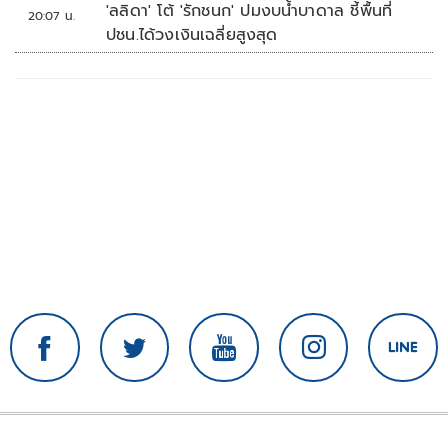
'ลลิดา' โต้ 'รักชนก' ปมงบน้ำบาดาล ชี้พื้นที่
20:07 น.
ปชน.ได้วงเงินเฉลี่ยสูงสุด