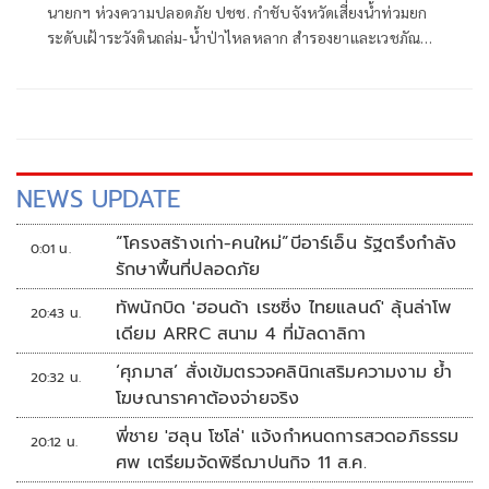
นายกฯ ห่วงความปลอดภัย ปชช. กำชับจังหวัดเสี่ยงน้ำท่วมยก
ระดับเฝ้าระวังดินถล่ม-น้ำป่าไหลหลาก สำรองยาและเวชภัณฑ์
ไม่น้อยกว่า 72 ชม. ดูแลผู้ป่วยกลุ่มเปราะบางใกล้ชิด
NEWS UPDATE
“โครงสร้างเก่า-คนใหม่”บีอาร์เอ็น รัฐตรึงกำลัง
0:01 น.
รักษาพื้นที่ปลอดภัย
ทัพนักบิด 'ฮอนด้า เรซซิ่ง ไทยแลนด์' ลุ้นล่าโพ
20:43 น.
เดียม ARRC สนาม 4 ที่มัลดาลิกา
‘ศุภมาส’ สั่งเข้มตรวจคลินิกเสริมความงาม ย้ำ
20:32 น.
โฆษณาราคาต้องจ่ายจริง
พี่ชาย 'ฮลุน โซโล่' แจ้งกำหนดการสวดอภิธรรม
20:12 น.
ศพ เตรียมจัดพิธีฌาปนกิจ 11 ส.ค.