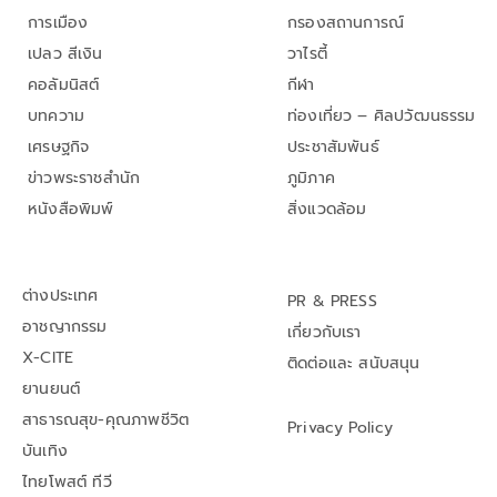
การเมือง
กรองสถานการณ์
เปลว สีเงิน
วาไรตี้
คอลัมนิสต์
กีฬา
บทความ
ท่องเที่ยว – ศิลปวัฒนธรรม
เศรษฐกิจ
ประชาสัมพันธ์
ข่าวพระราชสำนัก
ภูมิภาค
หนังสือพิมพ์
สิ่งแวดล้อม
ต่างประเทศ
PR & PRESS
อาชญากรรม
เกี่ยวกับเรา
X-CITE
ติดต่อและ สนับสนุน
ยานยนต์
สาธารณสุข-คุณภาพชีวิต
Privacy Policy
บันเทิง
ไทยโพสต์ ทีวี