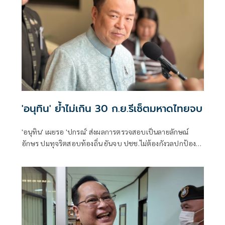
'อนุทิน' ย้ำไม่เกิน 30 ก.ย.รีเซ็ตมหาดไทยจบ
'อนุทิน' เผยรอ 'ปกรณ์' ส่งผลการตรวจสอบเป็นลายลักษณ์
อักษร ปมทุจริตสอบท้องถิ่น ยันจบ ปชช.ไม่ต้องกังวลปกป้อง
ใคร พอใจ ขรก.ยึดแนวทางปิดชื่อถือพฤติกรรม บอกไม่มีใครวิ่ง
เต้นได้ ชี้รีเซ็ต มท.จบใน ก.ย.นี้