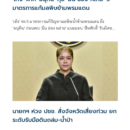
มาตรการแก้มลพิษข้ามพรมแดน
'เท้ง' ชง 5 มาตรการแก้ปัญหามลพิษน้ำข้ามพรมแดน ถึง
'อนุทิน' ก่อนพบ 'มิน อ่อง หล่าย' แนะมอบ 'สีหศักดิ์' รับผิดชอบ
หลัก ฝ่ายค้านติดตามความคืบหน้าทุกไตรมาส
นายกฯ ห่วง ปชช. สั่งจังหวัดเสี่ยงท่วม ยก
ระดับรับมือดินถล่ม-น้ำป่า