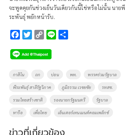
จะพูดคุยกันช่วงเย็นวันเดียวกันนี้ใช่หรือไม่นั้น นายพี
ระพันธุ์ พยักหน้ารับ.
F
T
C
Li
S
ac
wi
o
n
h
e
tt
p
e
ar
b
er
y
e
o
Li
Tags
กาสิโน
ถก
บ่อน
พท.
พรรคร่วมรัฐบาล
o
n
พีระพันธุ์ สาลีรัฐวิภาค
ภูมิธรรม เวชยชัย
รทสช.
k
k
รวมไทยสร้างชาติ
รองนายกรัฐมนตรี
รัฐบาล
หารือ
เพื่อไทย
เอ็นเตอร์เทนเมนต์คอมเพล็กซ์
ข่าวที่เกี่ยวข้อง