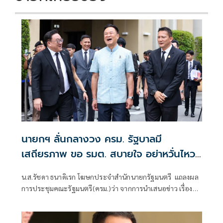
นายกฯ ลั่นกลางวง ครม. รัฐบาลมี
เสถียรภาพ ขอ รมต. สบายใจ อย่าหวั่นไหว
คำถามยุยง
น.ส.รัชดา ธนาดิเรก โฆษกประจำสำนักนายกรัฐมนตรี แถลงผล
การประชุมคณะรัฐมนตรี(ครม.)ว่า จากการนำเสนอข่าว เรื่อง
เสถียรภาพของรัฐบาล ซึ่งสื่อมวลชนรับทราบคำตอบจากพรรค
ร่วมรัฐบาลและนายกฯไปแล้วว่า รัฐบาลนี้มีเสถียรภาพและ
ทำงานร่วมกันอย่างเต็มที่