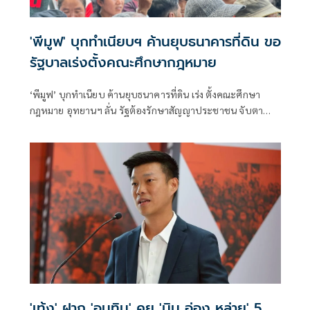
'พีมูฟ' บุกทำเนียบฯ ค้านยุบธนาคารที่ดิน ขอ
รัฐบาลเร่งตั้งคณะศึกษากฎหมาย
‘พีมูฟ’ บุกทำเนียบ ค้านยุบธนาคารที่ดิน เร่ง ตั้งคณะศึกษา
กฎหมาย อุทยานฯ ลั่น รัฐต้องรักษาสัญญาประชาชน จับตา
‘ทรงศักดิ์’ เตรียมคุยบ่ายนี้
'เท้ง' ฝาก 'อนุทิน' คุย 'มิน อ่อง หล่าย' 5