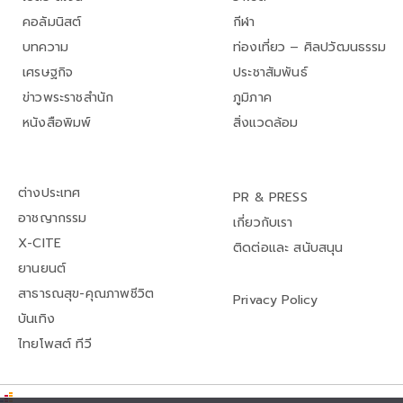
คอลัมนิสต์
กีฬา
บทความ
ท่องเที่ยว – ศิลปวัฒนธรรม
เศรษฐกิจ
ประชาสัมพันธ์
ข่าวพระราชสำนัก
ภูมิภาค
หนังสือพิมพ์
สิ่งแวดล้อม
ต่างประเทศ
PR & PRESS
อาชญากรรม
เกี่ยวกับเรา
X-CITE
ติดต่อและ สนับสนุน
ยานยนต์
สาธารณสุข-คุณภาพชีวิต
Privacy Policy
บันเทิง
ไทยโพสต์ ทีวี