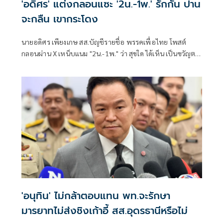
'อดิศร' แต่งกลอนแซะ '2น.-1พ.' รักกัน ปาน
จะกลืน เขากระโดง
นายอดิศร เพียงเกษ สส.บัญชีรายชื่อ พรรคเพื่อไทย โพสต์
กลอนผ่าน X เหน็บแนม "2น.-1พ." ว่า สุขใด ได้เห็น เป็นขวัญตา
ยากจะพรร
'อนุทิน' ไม่กล้าตอบแทน พท.จะรักษา
มารยาทไม่ส่งชิงเก้าอี้ สส.อุดรธานีหรือไม่