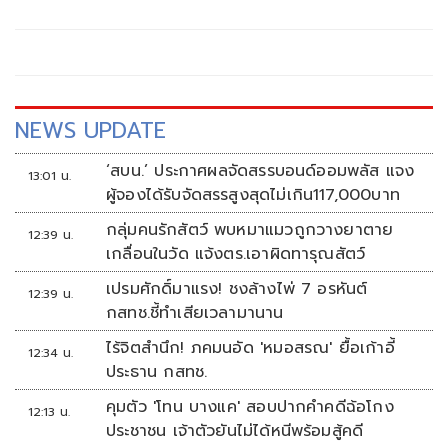
นักการเมืองต้องพร้อมรับการตรวจสอบ เพราะอำนาจเป็นของ
ประชาชน
NEWS UPDATE
‘สบน.’ ประกาศผลจัดสรรบอนด์ออมพลัส แจง
13:01 น.
ผู้จองได้รับจัดสรรสูงสุดไม่เกิน117,000บาท
กลุ่มคนรักสัตว์ พบหมาแมวถูกวางยาตาย
12:39 น.
เกลื่อนในวัด แจ้งตร.เอาผิดทารุณสัตว์
เปรมศักดิ์มาแรง! ชงล้างไพ่ 7 อรหันต์
12:39 น.
กสทช.ชี้ทำเสียเวลามานาน
ไร้จิตสำนึก! ภคมนอัด 'หมอสรณ' ยื้อเก้าอี้
12:34 น.
ประธาน กสทช.
คุมตัว 'โทน บางแค' สอบปากคำคดีฉ้อโกง
12:13 น.
ประชาชน เจ้าตัวยันไม่ได้หนีพร้อมสู้คดี