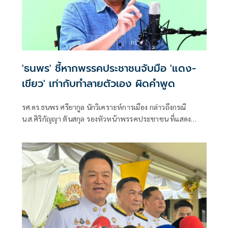
'ธนพร' ชี้หากพรรคประชาชนจับมือ 'แดง-
เขียว' เท่ากับทำลายตัวเอง ผิดคำพูด
รศ.ดร.ธนพร ศรียากูล นักวิเคราะห์การเมือง กล่าวถึงกรณี
น.ส.ศิริกัญญา ตันสกุล รองหัวหน้าพรรคประชาชน ที่แสดง
ความเห็นว่าหากเกิดการจัดตั้งรัฐบาลระหว่างพรรคเพื่อไทยกับ
พรรคภูมิใจไทย ก็จำเป็นต้องพูดคุยกับพรรคประชาชนด้วยว่า