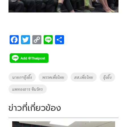
F
T
C
Li
S
ac
wi
o
n
h
e
tt
p
e
ar
b
er
y
e
o
Li
Tags
นายกฯอุ๊งอิ๊ง
พรรคเพื่อไทย
สส.เพื่อไทย
อุ๊งอิ๊ง
o
n
แพทองธาร ชินวัตร
k
k
ข่าวที่เกี่ยวข้อง