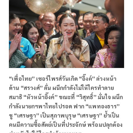
“เพื่อไทย” เซอร์ไพรส์วันเกิด “อิ๊งค์” ล่วงหน้า
ด้าน “สรวงศ์” ลั่น ผนึกกำลังไม่ให้ใครทำลาย
สมาธิ “หัวหน้าอิ๊งค์” ขณะที่ “วิสุทธิ์” มั่นใจ ผนึก
กำลังนายกฯพาไทยไปรอด ฟาก “แพทองธาร”
ชู “เศรษฐา” เป็นสุภาพบุรุษ “เศรษฐา” ย้ำเป็น
คนมีความซื้อสัตย์เป็นที่ประจักษ์ พร้อมปลุกต้อง