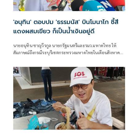
'อนุทิน' ตอบปม 'ธรรมนัส' บินโมนาโก ชี้สี
แดงผสมเขียว ก็เป็นน้ำเงินอยู่ดี
นายอนุทิน ชาญวีรกูล นายกรัฐมนตรีและรมว.มหาดไทย ให้
สัมภาษณ์ถึงกรณีระบุรีเซตกระทรวงมหาดไทยในเดือนสิงหาคม
จะเริ่มต้น ด้วยการโยกย้ายใช่หรือไม่ ว่า