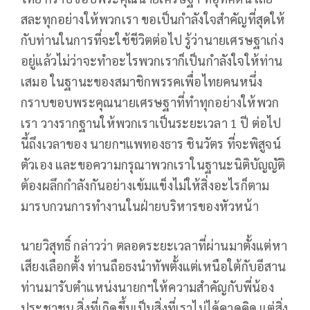
สละทุกอย่างให้พวกเรา ขอเป็นกำลังใจสำคัญที่สุดให้
กับท่านในการที่จะใช้ชีวิตต่อไป รู้ว่านายเศรษฐาเก่ง
อยู่แล้วไม่ว่าจะทำอะไรพวกเราก็เป็นกำลังใจให้ท่าน
เสมอ ในฐานะของสมาชิกพรรคเพื่อไทยคนหนึ่ง
กราบขอบพระคุณนายเศรษฐาที่ทำทุกอย่างให้พวก
เรา วางรากฐานให้พวกเราเป็นระยะเวลา 1 ปี ต่อไป
นี้ถึงเวลาของ นายกฯแพทองธาร ชินวัตร ที่จะพิสูจน์
ตัวเอง และขอความกรุณาพวกเราในฐานะนิติบัญญัติ
ต้องผลึกกำลังกันอย่างเข้มแข็งไม่ให้สิ่งอะไรก็ตาม
มารบกวนการทำงานในฝ่ายบริหารของหัวหน้า
นายวิสุทธิ์ กล่าวว่า ตลอดระยะเวลาที่ผ่านมาตั้งแต่หา
เสียงเลือกตั้ง ท่านถือธงนำทัพตั้งแต่เหนือใต้กับอีสาน
ท่านมารับตำแหน่งนายกฯให้ความสำคัญกับพี่น้อง
ประชาชน สิ่งที่เกิดขึ้นเป็นสิ่งที่เราไม่ได้คาดคิด แต่สิ่ง