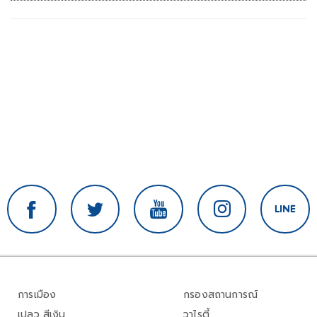
การเมือง
กรองสถานการณ์
เปลว สีเงิน
วาไรตี้