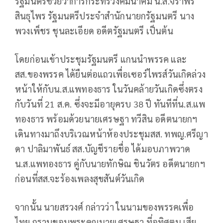
รัฐมนตรีช่วยว่าการกระทรวงคมนาคม น.ส.จิราพร
สินธุไพร รัฐมนตรีประจำสำนักนายกรัฐมนตรี นาง
พวงเพ็ชร ชุนละเอียด อดีตรัฐมนตรี เป็นต้น
โดยก่อนเข้าประชุมรัฐมนตรี แกนนำพรรค และ
สส.ของพรรค ได้ยืนต่อแถวเพื่อเซอร์ไพรส์วันเกิดล่วง
หน้าให้กับน.ส.แพทองธาร ในวันคล้ายวันเกิดซึ่งตรง
กับวันที่ 21 ส.ค. ซึ่งจะมีอายุครบ 38 ปี ทันทีที่น.ส.แพ
ทองธาร พร้อมด้วยนายเศรษฐา ทวีสิน อดีตนายกฯ
เดินทางมาถึงบริเวณหน้าห้องประชุมสส. ทพญ.ศรีญา
ดา ปาลิมาพันธ์ สส.บัญชีรายชื่อ ได้มอบภาพวาด
น.ส.แพทองธาร คู่กับนายทักษิณ ชินวัตร อดีตนายกฯ
ก่อนที่สส.จะร้องเพลงสุขสันต์วันเกิด
จากนั้น นายสรวงศ์ กล่าวว่า ในนามของพรรคเพื่อ
ไทย กราบขอบพระคุณนายเศรษฐา ที่อุทิศตน เสีย