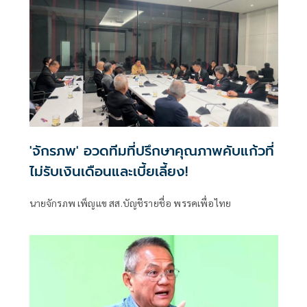
'จักรภพ' อวดทีมที่ปรึกษาคุณภาพคับแก้วที่
ไม่รับเงินเดือนและเบี้ยเลี้ยง!
นายจักรภพ เพ็ญแข สส.บัญชีรายชื่อ พรรคเพื่อไทย