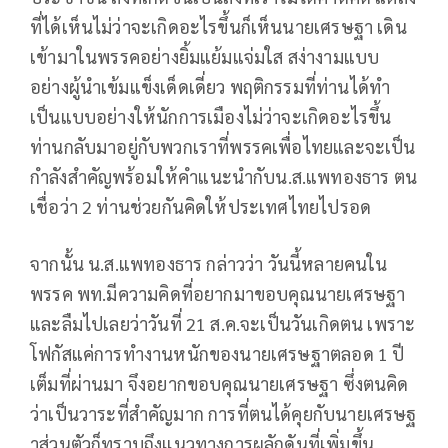
ที่ได้เห็นไม่ว่าจะเกิดอะไรขึ้นก็เห็นนายเศรษฐา เดิน
เข้ามาในพรรคอย่างยิ้มแย้มแจ่มใส สง่างามแบบ
อย่างผู้นำเข้มแข็งเด็ดเดี่ยว พฤติกรรมที่ท่านได้ทำ
เป็นแบบอย่างให้นักการเมืองไม่ว่าจะเกิดอะไรขึ้น
ท่านกลับมาอยู่กับพวกเราที่พรรคเพื่อไทยและจะเป็น
กำลังสำคัญพร้อมให้คำแนะนำกับน.ส.แพทองธาร ตน
เชื่อว่า 2 ท่านช่วยกันคิดให้ประเทศไทยไปรอด
จากนั้น น.ส.แพทองธาร กล่าวว่า วันนี้หลายคนใน
พรรค พท.มีความคิดที่อยากมาขอบคุณนายเศรษฐา
และลืมไปเลยว่าวันที่ 21 ส.ค.จะเป็นวันเกิดตน เพราะ
โฟกัสแค่การทำงานหนักของนายเศรษฐาตลอด 1 ปี
เต็มที่ผ่านมา จึงอยากขอบคุณนายเศรษฐา ซึ่งตนคิด
ว่าเป็นวาระที่สำคัญมาก การที่ตนได้คุยกับนายเศรษฐ
าส่วนตัวก็ทราบถึงแนวทางการผลักดันที่เพิ่มขึ้น