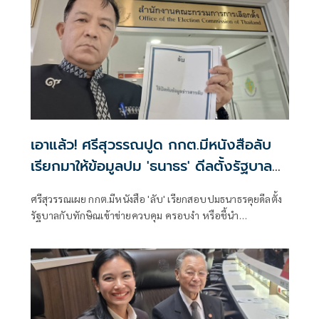
เอาแล้ว! ศรีสุวรรณปูด กกต.มีหนังสือลับ
เรียกมาให้ข้อมูลปม 'ธนาธร' ดีลตั้งรัฐบาล
กับทักษิณ
ศรีสุวรรณเผย กกต.มีหนังสือ 'ลับ' เรียกสอบปมธนาธรคุยดีลตั้ง
รัฐบาลกับทักษิณเข้าข่ายควบคุม ครอบงำ หรือชี้นำ
พรรคการเมืองหรือไม่