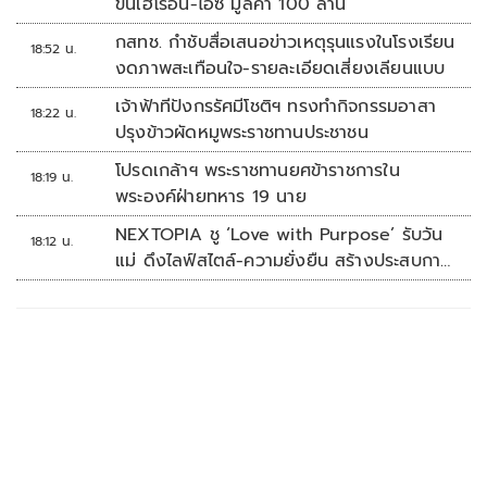
ขนเฮโรอีน-ไอซ์ มูลค่า 100 ล้าน
กสทช. กำชับสื่อเสนอข่าวเหตุรุนแรงในโรงเรียน
18:52 น.
งดภาพสะเทือนใจ-รายละเอียดเสี่ยงเลียนแบบ
เจ้าฟ้าทีปังกรรัศมีโชติฯ ทรงทำกิจกรรมอาสา
18:22 น.
ปรุงข้าวผัดหมูพระราชทานประชาชน
โปรดเกล้าฯ พระราชทานยศข้าราชการใน
18:19 น.
พระองค์ฝ่ายทหาร 19 นาย
NEXTOPIA ชู ‘Love with Purpose’ รับวัน
18:12 น.
แม่ ดึงไลฟ์สไตล์-ความยั่งยืน สร้างประสบกา
รณ์ช้อปปิงมีความหมาย