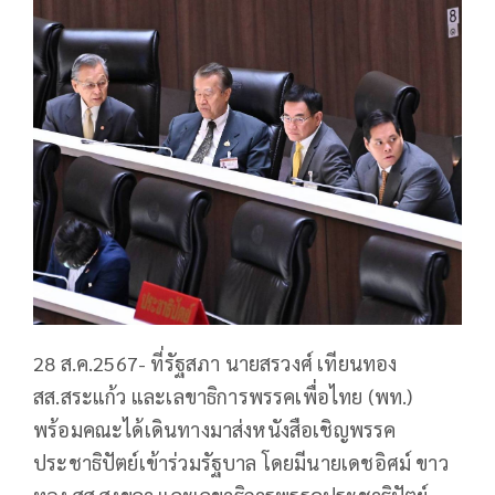
28 ส.ค.2567- ที่รัฐสภา นายสรวงศ์ เทียนทอง
สส.สระแก้ว และเลขาธิการพรรคเพื่อไทย (พท.)
พร้อมคณะได้เดินทางมาส่งหนังสือเชิญพรรค
ประชาธิปัตย์เข้าร่วมรัฐบาล โดยมีนายเดชอิศม์ ขาว