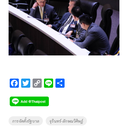
F
T
C
Li
S
ac
wi
o
n
h
e
tt
p
e
ar
b
er
y
e
o
Li
Tags
การจัดตั้งรัฐบาล
จุรินทร์-ลักษณวิศิษฎ์