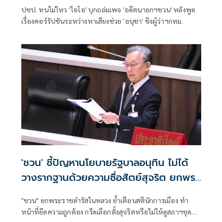
ปชป. ทนไม่ไหว 'ไอโอ' บุกถล่มเพจ 'อดีตนายกฯชวน' หลังพูด
เรื่องคอร์รัปชันระหว่างหาเสียงช่วย 'อนุชา' ชิงผู้ว่าฯกทม.
'ชวน' ชี้ปัญหานโยบายรัฐบาลอนุทิน ไม่ได้
วางรากฐานด้วยความซื่อสัตย์สุจริต ยกพระ
ราชดำรัสเตือนสติ
"ชวน" ยกพระราชดำรัสในหลวง ย้ำเตือนสตินักการเมือง ทำ
หน้าที่ยึดความถูกต้อง กรีดเลือกตั้งสุจริตหรือไม่ให้ดูสภาฯชุดนี้