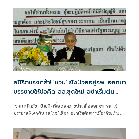
ติงแต่งกายด้วยสีสันเป็นสัญลักษณ์ ไร้ผล ถ้ายังโกงกิน ไม่ซื่อสัตย์
สุจริต รับยังไม่มั่นใจรัฐบาลยึดธรรมาภิบาล หลังแทรกแซงเลือก
สว. ชี้ช่องแก้ปัญหาชายแดนใต้ถาม2คน ‘วิษณุ’ กับอีกคนอยู่ใน
‘คุก’ เตือนรมต.รุ่นใหม่ สนับสนุน ขรก.น้ำดีเป็นกำลังแก้ปัญหา
บ้านเมือง
สปิริตแรงกล้า! 'ชวน' ยังป่วยอยู่รพ. ออกมา
บรรยายให้ข้อคิด สส.ชุดใหม่ อย่าเริ่มต้น
การเมืองด้วยเงิน
"ชวน หลีกภัย" ป่วยติดเชื้อ ถอดสายน้ำเกลือออกจากรพ. เข้า
บรรยายพิเศษรับ สส.ใหม่ เตือน อย่าเริ่มต้นการเมืองด้วยเงิน
หวั่น เกิดวงจรอุบาทว์ ขอ ยึดประโยชน์ ปชช.เหนือผลประโยชน์
การเมือง ลั่น หาก รธน.ดี แต่คนไม่ดี กฎหมายก็มีปัญหา