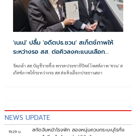
'เนเน่' ปลื้ม 'อดีตปธ.ชวน' สเก็ตช์ภาพให้
ระหว่างรอ สส. ต่อคิวลงคะแนนเลือก
ประธานสภา
รัดเกล้า สส.บัญชีรายชื่อ พรรคประชาธิปัตย์ โพสต์ภาพ 'ชวน' ส
เก็ตช์ภาพให้ระหว่างรอ สส.ต่อคิวเลือกประธานสภา
NEWS UPDATE
สกัดจับหน้าโรงพัก สองหนุ่มควบกระบะบุโรทั่ง
19:29 น.