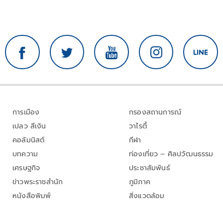
การเมือง
กรองสถานการณ์
เปลว สีเงิน
วาไรตี้
คอลัมนิสต์
กีฬา
บทความ
ท่องเที่ยว – ศิลปวัฒนธรรม
เศรษฐกิจ
ประชาสัมพันธ์
ข่าวพระราชสำนัก
ภูมิภาค
หนังสือพิมพ์
สิ่งแวดล้อม