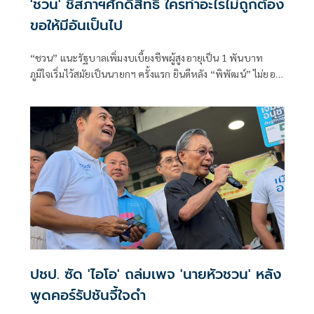
'ชวน' ชี้สภาฯศักดิ์สิทธิ์ ใครทำอะไรไม่ถูกต้อง
ขอให้มีอันเป็นไป
“ชวน” แนะรัฐบาลเพิ่มงบเบี้ยงชีพผู้สูงอายุเป็น 1 พันบาท
ภูมิใจเริ่มไว้สมัยเป็นนายกฯ ครั้งแรก ยินดีหลัง “พิพัฒน์” ไม่ยอม
ให้มีส่งส่วย “ภราดร” ไม่ให้มือใครยาวสาวได้สาวเอา ชี้สภาเป็นที่
ศักดิ์สิทธิ์ แช่งใครทำไม่ดีมีอันเป็นไป
ปชป. ซัด 'ไอโอ' ถล่มเพจ 'นายหัวชวน' หลัง
พูดคอร์รัปชันจี้ใจดำ