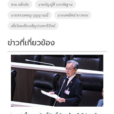
o
n
ชวน หลีกภัย
นายบัญญัติ บรรทัดฐาน
k
k
นายสรรเพชญ บุญญามณี
นายเดชอิศม์ ขาวทอง
เพื่อไทยเทียบเชิญประชาธิปัตย์
ข่าวที่เกี่ยวข้อง