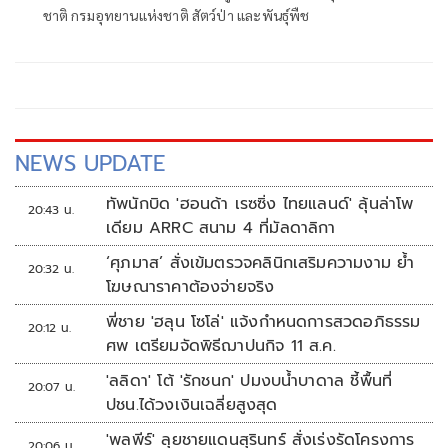
ชาติ กรมอุทยานแห่งชาติ สัตว์ป่า และพันธุ์พืช
NEWS UPDATE
ทัพนักบิด 'ฮอนด้า เรซซิ่ง ไทยแลนด์' ลุ้นล่าโพ
20:43 น.
เดียม ARRC สนาม 4 ที่มัลดาลิกา
‘ศุภมาส’ สั่งเข้มตรวจคลินิกเสริมความงาม ย้ำ
20:32 น.
โฆษณาราคาต้องจ่ายจริง
พี่ชาย 'ฮลุน โซโล่' แจ้งกำหนดการสวดอภิธรรม
20:12 น.
ศพ เตรียมจัดพิธีฌาปนกิจ 11 ส.ค.
'ลลิดา' โต้ 'รักชนก' ปมงบน้ำบาดาล ชี้พื้นที่
20:07 น.
ปชน.ได้วงเงินเฉลี่ยสูงสุด
'พลพีร์' ลุยชายแดนสุรินทร์ สั่งเร่งรัดโครงการ
20:06 น.