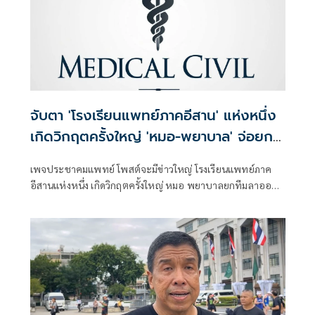
จับตา 'โรงเรียนแพทย์ภาคอีสาน' แห่งหนึ่ง
เกิดวิกฤตครั้งใหญ่ 'หมอ-พยาบาล' จ่อยก
ทีมลาออก
เพจประชาคมแพทย์ โพสต์จะมีข่าวใหญ่ โรงเรียนแพทย์ภาค
อีสานแห่งหนึ่ง เกิดวิกฤตครั้งใหญ่ หมอ พยาบาลยกทีมลาออก
ปัญหาระบบสาธารณสุข คือ Domino ระดับประเทศแล้วกำลังกู่
ไม่กลับ