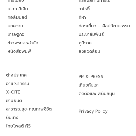
การเมือง
กรองสถานการณ์
เปลว สีเงิน
วาไรตี้
คอลัมนิสต์
กีฬา
บทความ
ท่องเที่ยว – ศิลปวัฒนธรรม
เศรษฐกิจ
ประชาสัมพันธ์
ข่าวพระราชสำนัก
ภูมิภาค
หนังสือพิมพ์
สิ่งแวดล้อม
ต่างประเทศ
PR & PRESS
อาชญากรรม
เกี่ยวกับเรา
X-CITE
ติดต่อและ สนับสนุน
ยานยนต์
สาธารณสุข-คุณภาพชีวิต
Privacy Policy
บันเทิง
ไทยโพสต์ ทีวี