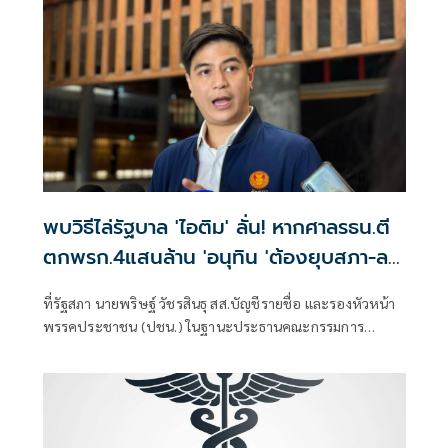
พบวิธีไล่รัฐบาล 'ไอติม' ลั่น! หากศาลรธน.ตี
ตกพรก.4แสนล้าน 'อนุทิน 'ต้องยุบสภา-ลา
ออก
ที่รัฐสภา นายพริษฐ์ วัชรสินธุ สส.บัญชีรายชื่อ และรองหัวหน้า
พรรคประชาชน (ปชน.) ในฐานะประธานคณะกรรมการ
ประสานงานพรรคร่วม