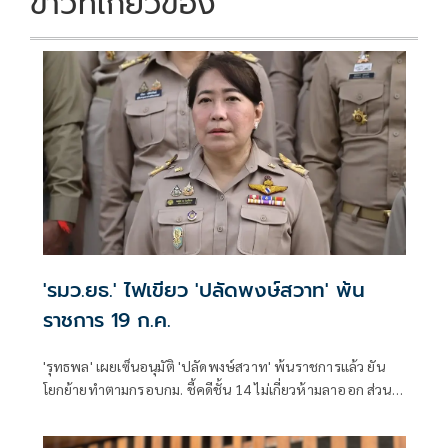
ข่าวที่เกี่ยวข้อง
'รมว.ยธ.' ไฟเขียว 'ปลัดพงษ์สวาท' พ้น
ราชการ 19 ก.ค.
'รุทธพล' เผยเซ็นอนุมัติ 'ปลัดพงษ์สวาท' พ้นราชการแล้ว ยัน
โยกย้ายทำตามกรอบกม. ชี้คดีชั้น 14 ไม่เกี่ยวห้ามลาออก ส่วน
รายละเอียดอยู่ที่ ป.ป.ช.