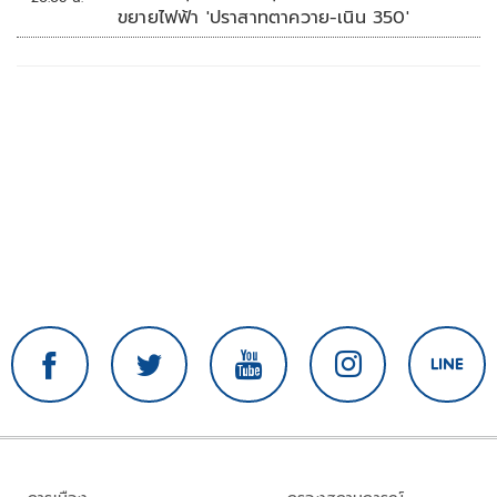
ขยายไฟฟ้า 'ปราสาทตาควาย-เนิน 350'