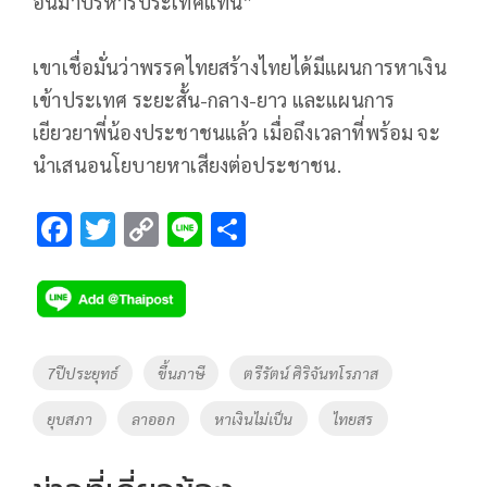
อื่นมาบริหารประเทศแทน”
เขาเชื่อมั่นว่าพรรคไทยสร้างไทยได้มีแผนการหาเงิน
เข้าประเทศ ระยะสั้น-กลาง-ยาว และแผนการ
เยียวยาพี่น้องประชาชนแล้ว เมื่อถึงเวลาที่พร้อม จะ
นำเสนอนโยบายหาเสียงต่อประชาชน.
F
T
C
Li
S
ac
wi
o
n
h
e
tt
p
e
ar
b
er
y
e
o
Li
Tags
7ปีประยุทธ์
ขึ้นภาษี
ตรีรัตน์ ศิริจันทโรภาส
o
n
ยุบสภา
ลาออก
หาเงินไม่เป็น
ไทยสร
k
k