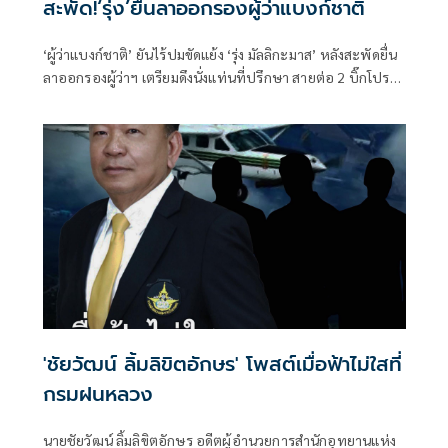
สะพัด!‘รุ่ง’ยื่นลาออกรองผู้ว่าแบงก์ชาติ
‘ผู้ว่าแบงก์ชาติ’ ยันไร้ปมขัดแย้ง ‘รุ่ง มัลลิกะมาส’ หลังสะพัดยื่น
ลาออกรองผู้ว่าฯ เตรียมดึงนั่งแท่นที่ปรึกษา สายต่อ 2 บิ๊กโปร
เจ็กต์
'ชัยวัฒน์ ลิ้มลิขิตอักษร' โพสต์เมื่อฟ้าไม่ใสที่
กรมฝนหลวง
นายชัยวัฒน์ ลิ้มลิขิตอักษร อดีตผู้อำนวยการสำนักอุทยานแห่ง