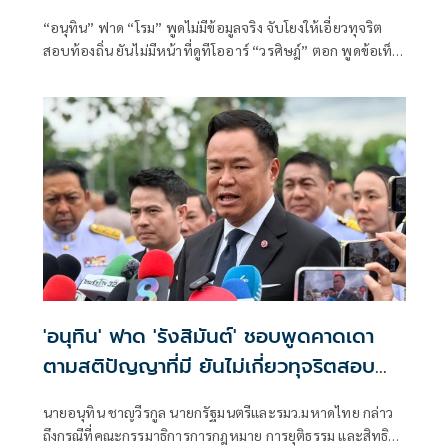
“อนุทิน” ฟาด “โรม” พูดไม่มีข้อมูลจริง จับโยงให้เอี่ยวทุจริต
สอบท้องถิ่น ยันไม่มีหน้าที่ดูทีโออาร์ “วรศิษฎ์” ตอก พูดข้อเท็จ
จริงไม่ครบ
'อนุทิน' ฟาด 'รังสิมันต์' ชอบพูดคาดเดา
ตามสติปัญญาที่มี ยันไม่เกี่ยวทุจริตสอบ
ท้องถิ่น
นายอนุทิน ชาญวีรกูล นายกรัฐมนตรีและรมว.มหาดไทย กล่าว
ถึงกรณีที่คณะกรรมาธิการการกฎหมาย การยุติธรรม และสิทธิ