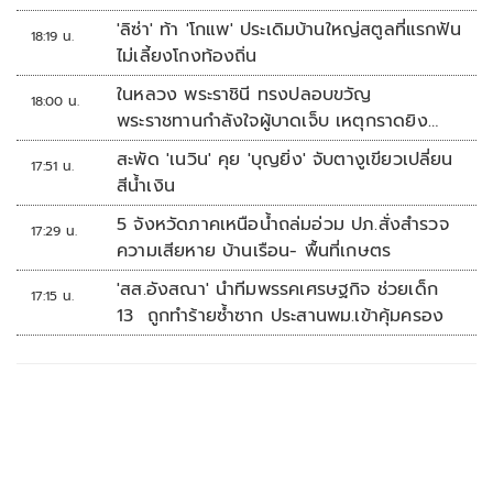
'ลิซ่า' ท้า 'โกแพ' ประเดิมบ้านใหญ่สตูลที่แรกฟัน
18:19 น.
ไม่เลี้ยงโกงท้องถิ่น
ในหลวง พระราชินี ทรงปลอบขวัญ
18:00 น.
พระราชทานกำลังใจผู้บาดเจ็บ เหตุกราดยิง
รร.เทพศิรินทร์นนทบุรี
สะพัด 'เนวิน' คุย 'บุญยิ่ง' จับตางูเขียวเปลี่ยน
17:51 น.
สีน้ำเงิน
5 จังหวัดภาคเหนือน้ำถล่มอ่วม ปภ.สั่งสำรวจ
17:29 น.
ความเสียหาย บ้านเรือน- พื้นที่เกษตร
'สส.อังสณา' นำทีมพรรคเศรษฐกิจ ช่วยเด็ก
17:15 น.
13 ถูกทำร้ายซ้ำซาก ประสานพม.เข้าคุ้มครอง