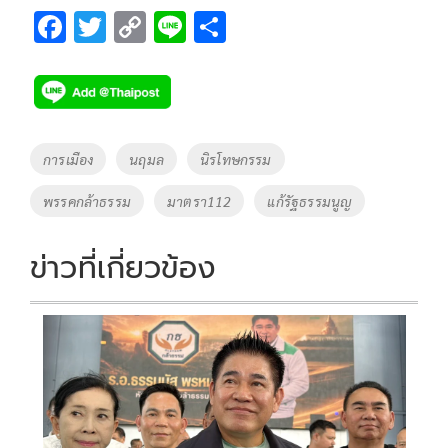
F
T
C
Li
S
ac
wi
o
n
h
e
tt
p
e
ar
b
er
y
e
o
Li
Tags
การเมือง
นฤมล
นิรโทษกรรม
o
n
พรรคกล้าธรรม
มาตรา112
แก้รัฐธรรมนูญ
k
k
ข่าวที่เกี่ยวข้อง