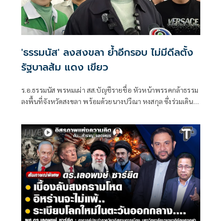
'ธรรมนัส' ลงสงขลา ย้ำอีกรอบ ไม่มีดีลตั้ง
รัฐบาลส้ม แดง เขียว
ร.อ.ธรรมนัส พรหมเผ่า สส.บัญชีรายชื่อ หัวหน้าพรรคกล้าธรรม
ลงพื้นที่จังหวัดสงขลา พร้อมด้วยนางปวีณา หงสกุล ซึ่งร่วมเดิน
ทางมาด้วย เพื่อพบปะนายเดชอิศม์ ขาวทอง และสมาชิกพรรค
ณ ที่ทำการนายเดชอิศม์ โดยมีการประชุมหารือแนวทางการ
ทำงานและขับเคลื่อนนโยบายในพื้นที่ ก่อนเดินทางต่อไปยัง
จังหวัดพัทลุง