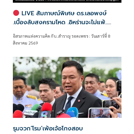
LIVE สัมภาษณ์พิเศษ ดร.เลอพงษ์
.เบื้องลับสงครามโหด .อิหร่านจะไม่แพ้..
.ระเบียบโลกใหม่ในตะวันออกกลาง…. |
อิสรภาพแห่งความคิด กับ..สำราญ รอดเพชร : วันเสาร์ที่ 8
อิสรภาพแห่งความคิด กับ..สำราญ รอด
สิงหาคม 2569
เพชร
รุมจวก‘โรม’เพ้อเจ้อโกงสอบ