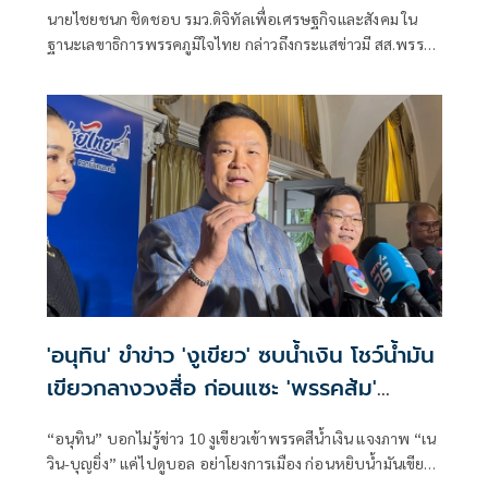
นายไชยชนก ชิดชอบ รมว.ดิจิทัลเพื่อเศรษฐกิจและสังคม ใน
ฐานะเลขาธิการพรรคภูมิใจไทย กล่าวถึงกระแสข่าวมี สส.พรรค
กล้าธรรม (กธ.) 10 คน ในกลุ่มนางบุญยิ่ง นิติกาญจนา สส.ราชบุรี
พรรค กธ. จะย้ายไปอยู่กับพรรคภูมิใจไทยในการเลือกตั้งครั้ง
หน้า และเพื่อเติมเสียงให้รัฐบาล ว่า รัฐบาลมีเสถียรภาพและมี
ความมั่นคงมากๆ ไม่ใช่แค่เพียงพรรคเรา แต่เรายังมีพรรคร่วม
รัฐบาลเป็นพันธมิตร เพราะฉะนั้นในเรื่องเสถียรภาพตนคิดว่ามี
ส่วนที่มีการถามเมื่อสักครู่ว่ามีการเติมเสียงนั้นตนไม่ได้ยิน
'อนุทิน' ขำข่าว 'งูเขียว' ซบน้ำเงิน โชว์น้ำมัน
เขียวกลางวงสื่อ ก่อนแซะ 'พรรคส้ม'
กระโดดงับอีกแล้ว
“อนุทิน” บอกไม่รู้ข่าว 10 งูเขียวเข้าพรรคสีน้ำเงิน แจงภาพ “เน
วิน-บุญยิ่ง” แค่ไปดูบอล อย่าโยงการเมือง ก่อนหยิบน้ำมันเขียว