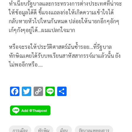
ทำเนียบรัฐบาลและกระทรวงการต่างประเทศที่น่าจะ
ให้ข้อมูลได้ดี ชี้แจงแถลงก่อให้เกิดความเข้าใจได้
กลับหายหัวไปไหนกันหมด ปล่อยให้นายกอึกๆอักๆ
เก้ๆกังๆอยู่ได้...ผมแปลกใจมาก
หรือจะรอให้ประวัติศาสตร์มันซ้ำรอย...ที่รัฐบาล
ทักษิณเคยได้รับบทเรียนสาหัสสากรรจ์มาแล้วนั้น ยัง
ไม่พออีกหรือ....
F
T
C
Li
S
ac
wi
o
n
h
e
tt
p
e
ar
b
er
y
e
o
Li
Tags
การเมือง
ทักษิณ
ม็อบ
รัฐบาลแพทองธาร