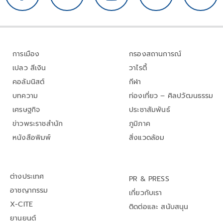
การเมือง
กรองสถานการณ์
เปลว สีเงิน
วาไรตี้
คอลัมนิสต์
กีฬา
บทความ
ท่องเที่ยว – ศิลปวัฒนธรรม
เศรษฐกิจ
ประชาสัมพันธ์
ข่าวพระราชสำนัก
ภูมิภาค
หนังสือพิมพ์
สิ่งแวดล้อม
ต่างประเทศ
PR & PRESS
อาชญากรรม
เกี่ยวกับเรา
X-CITE
ติดต่อและ สนับสนุน
ยานยนต์