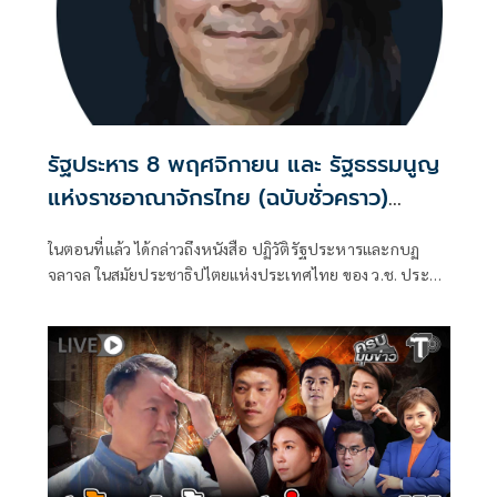
รัฐประหาร 8 พฤศจิกายน และ รัฐธรรมนูญ
แห่งราชอาณาจักรไทย (ฉบับชั่วคราว)
พุทธศักราช 2490 (ตอนที่ 18): พระราช
ในตอนที่แล้ว ได้กล่าวถึงหนังสือ ปฏิวัติรัฐประหารและกบฏ
หัตถเลขาในหลวงรัชกาลที่ 9 สนับสนุน
จลาจล ในสมัยประชาธิปไตยแห่งประเทศไทย ของ ว.ช. ประสัง
รัฐประหารของจอมพล ป. จริงหรือมั่ว ?
สิต ที่ติพิมพ์เผยแพร่ในปี พ.ศ. 2492