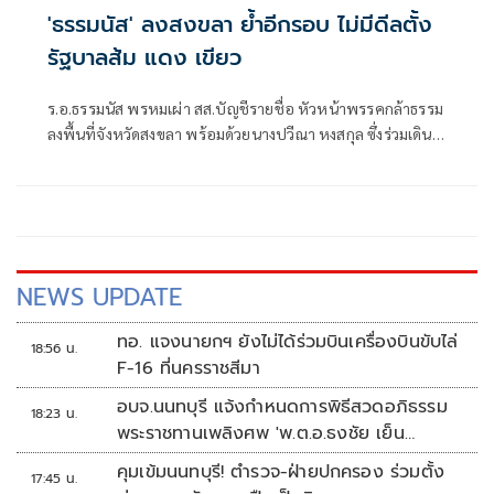
'ธรรมนัส' ลงสงขลา ย้ำอีกรอบ ไม่มีดีลตั้ง
รัฐบาลส้ม แดง เขียว
ร.อ.ธรรมนัส พรหมเผ่า สส.บัญชีรายชื่อ หัวหน้าพรรคกล้าธรรม
ลงพื้นที่จังหวัดสงขลา พร้อมด้วยนางปวีณา หงสกุล ซึ่งร่วมเดิน
ทางมาด้วย เพื่อพบปะนายเดชอิศม์ ขาวทอง และสมาชิกพรรค
ณ ที่ทำการนายเดชอิศม์ โดยมีการประชุมหารือแนวทางการ
ทำงานและขับเคลื่อนนโยบายในพื้นที่ ก่อนเดินทางต่อไปยัง
จังหวัดพัทลุง
NEWS UPDATE
ทอ. แจงนายกฯ ยังไม่ได้ร่วมบินเครื่องบินขับไล่
18:56 น.
F-16 ที่นครราชสีมา
อบจ.นนทบุรี แจ้งกำหนดการพิธีสวดอภิธรรม
18:23 น.
พระราชทานเพลิงศพ 'พ.ต.อ.ธงชัย เย็น
ประเสริฐ'
คุมเข้มนนทบุรี! ตำรวจ-ฝ่ายปกครอง ร่วมตั้ง
17:45 น.