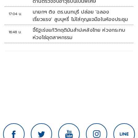
ด่านตรวจจับอาวุธปืนเป็นพิเศษ
นายกฯ ติง ตร.นนทบุรี ปล่อย 'ฉลอง
17:04 น.
เรี่ยวแรง' สูบบุหรี่ ไม่ใส่กุญแจมือในห้องประชุม
จี้รัฐเร่งแก้วิกฤติมันสำปะหลังไทย ห่วงกระทบ
16:48 น.
ห่วงโซ่อุตสาหกรรม