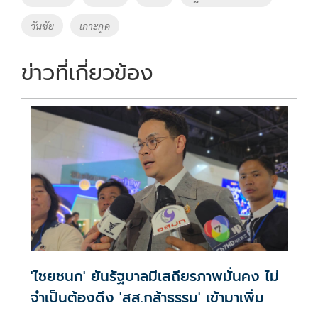
o
n
วันชัย
เกาะกูด
k
k
ข่าวที่เกี่ยวข้อง
'ไชยชนก' ยันรัฐบาลมีเสถียรภาพมั่นคง ไม่
จำเป็นต้องดึง 'สส.กล้าธรรม' เข้ามาเพิ่ม