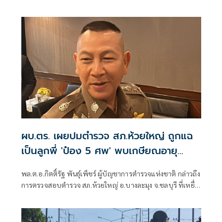
เกิดเหตุคนร้ายไม่ทราบจำนวนใช้อาวุธปืนลอบยิงนายรียะ
อาแว อดีตผู้ช่วยผู้ใหญ่บ้านหมู่ที่ 5
ผบ.ตร. เผยปมตำรวจ สภ.ห้วยใหญ่ ถูกแฉ
เป็นลูกพี่ 'ป๋อง 5 ศพ' พบเกษียณอายุ
ตั้งแต่ปี 57
พล.ต.อ.กิตติ์รัฐ พันธุ์เพ็ชร์ ผู้บัญชาการตำรวจแห่งชาติ กล่าวถึง
การตรวจสอบตำรวจ สภ.ห้วยใหญ่ อ.บางละมุง จ.ชลบุรี ที่เหยื่อ
ซึ่งถูกนายป๋อง ผู้ต้องหาคดีฆาตกรรม 5 ศพ ข่มขืนและข่มขู่ออก
มาระบุว่า นายป๋องเป็นเด็กเดินยาของตำรวจ สภ.ห้วยใหญ่