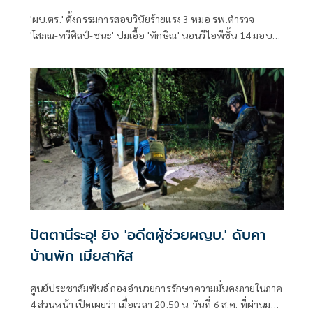
'ผบ.ตร.' ตั้งกรรมการสอบวินัยร้ายแรง 3 หมอ รพ.ตำรวจ
'โสภณ-ทวีศิลป์-ชนะ' ปมเอื้อ 'ทักษิณ' นอนวีไอพีชั้น 14 มอบ
หมาย 'พล.ต.อ.อิทธิพล' นั่งประธาน เร่งสรุปโดยเร็ว
ปัตตานีระอุ! ยิง 'อดีตผู้ช่วยผญบ.' ดับคา
บ้านพัก เมียสาหัส
ศูนย์ประชาสัมพันธ์ กองอำนวยการรักษาความมั่นคงภายในภาค
4 ส่วนหน้า เปิดเผยว่า เมื่อเวลา 20.50 น. วันที่ 6 ส.ค. ที่ผ่านมา