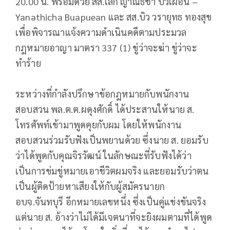
20.00 น. พร้อมด้วย สส.เล็ก ญาณธิชา บัวเผื่อน –
Yanathicha Buapuean และ สส.บิว วรายุทธ ทองสุข
เพื่อพิจารณาแจ้งความดำเนินคดีตามประมวล
กฎหมายอาญา มาตรา 337 (1) ขู่ว่าจะฆ่า ขู่ว่าจะ
ทำร้าย
ระหว่างที่กำลังปรึกษาข้อกฎหมายกับพนักงาน
สอบสวน พล.ต.ต.ผดุงศักดิ์ ได้ประสานให้นาย ส.
โทรศัพท์เข้ามาพูดคุยกับผม โดยให้พนักงาน
สอบสวนร่วมรับฟังเป็นพยานด้วย ซึ่งนาย ส. ยอมรับ
ว่าได้พูดกับคุณจิรวัฒน์ ในลักษณะที่รับฟังได้ว่า
เป็นการข่มขู่หมายเอาชีวิตผมจริง และยอมรับว่าตน
เป็นผู้ติดป้ายหาเสียงให้กับผู้สมัครนายก
อบจ.จันทบุรี อีกหมายเลขหนึ่ง ซึ่งเป็นคู่แข่งขันจริง
แต่นาย ส. อ้างว่าไม่ได้มีเจตนาที่จะยิงผมตามที่ได้พูด