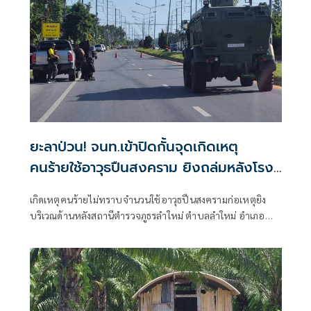
ยะลาป่วน! จนท.เข้าปิดกั้นจุดเกิดเหตุ
คนร้ายใช้อาวุธปืนสงคราม ยิงถล่มหลังโรง
พักลำใหม่
เกิดเหตุคนร้ายไม่ทราบจำนวนใช้อาวุธปืนสงครามก่อเหตุยิง
บริเวณด้านหลังสถานีตำรวจภูธรลำใหม่ ตำบลลำใหม่ อำเภอ
เมืองยะลา จังหวัดยะลา