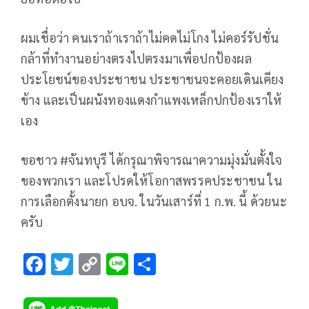
ผมเชื่อว่า คนเราถ้าเราถ้าไม่คดไม่โกง ไม่คอร์รัปชั่น
กล้าที่ทำงานอย่างตรงไปตรงมาเพื่อปกป้องผล
ประโยชน์ของประชาชน ประชาชนจะคอยเดินเคียง
ข้าง และเป็นผนังทองแดงกำแพงเหล็กปกป้องเราให้
เอง
ขอชาว #จันทบุรี ได้กรุณาพิจารณาความมุ่งมั่นตั้งใจ
ของพวกเรา และโปรดให้โอกาสพรรคประชาชน ใน
การเลือกตั้งนายก อบจ. ในวันเสาร์ที่ 1 ก.พ. นี้ ด้วยนะ
ครับ
F
T
C
Li
S
ac
wi
o
n
h
e
tt
p
e
ar