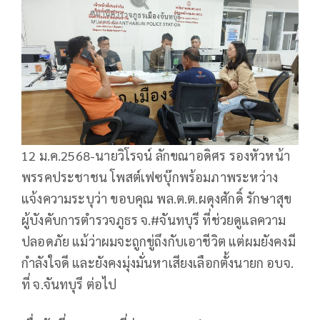
12 ม.ค.2568-นายวิโรจน์ ลักขณาอดิศร รองหัวหน้า
พรรคประชาชน โพสต์เฟซบุ๊กพร้อมภาพระหว่าง
แจ้งความระบุว่า ขอบคุณ พล.ต.ต.ผดุงศักดิ์ รักษาสุข
ผู้บังคับการตำรวจภูธร จ.#จันทบุรี ที่ช่วยดูแลความ
ปลอดภัย แม้ว่าผมจะถูกขู่ถึงกับเอาชีวิต แต่ผมยังคงมี
กำลังใจดี และยังคงมุ่งมั่นหาเสียงเลือกตั้งนายก อบจ.
ที่ จ.จันทบุรี ต่อไป