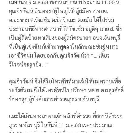
เมื่อวันที่ 9 ม.ค.68 ที่ผ่านมา เวลาประมาณ 11.00 น.
คุณจิรวัฒน์ อินทอง (ผู้ใหญ่ไว้) ผู้สมัคร ส.อบจ.
อ.มะขาม ต.วังแซ้ม ต.ปัถวี และ ต.ฉมัน ได้ไปร่วม
ประกอบพิธีทางศาสนาที่วัดวังแซ้ม อยู่ดีๆ นาย ส. ซึ่ง
เป็นผู้ติดป้ายหาเสียงของผู้สมัครนายก อบจ.จันทบุรี
ที่เป็นคู่แข่งขัน ก็เข้ามาพูดจาในลักษณะข่มขู่หมาย
เอาชีวิตผม โดยบอกกับคุณจิรวัฒน์ว่า “… เดี๋ยว
วิโรจน์จะถูกยิง …”
คุณจิรวัฒน์ จึงได้รีบโทรศัพท์มาแจ้งให้ผมทราบเพื่อ
ระวังตัว ผมจึงได้โทรศัพท์ไปปรึกษา พล.ต.ต.ผดุงศักดิ์
รักษาสุข ผู้บังคับการตำรวจภูธร จ.จันทบุรี
และได้เดินทางมาพบเจ้าหน้าที่ตำรวจ ที่สถานีตำรวจ
ภูธร จ.จันทบุรี ในวันที่ 11 ม.ค.68 เวลาประมาณ