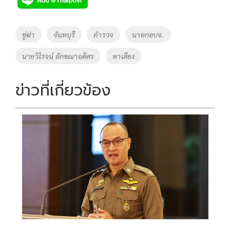
b
er
y
e
o
Li
Tags
ขู่ฆ่า
จันทบุรี
ตำรวจ
นายกอบจ.
o
n
นายวิโรจน์ ลักขณาอดิศร
หาเสียง
k
k
ข่าวที่เกี่ยวข้อง