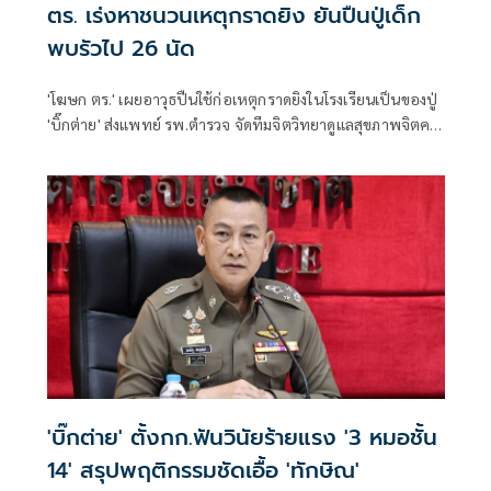
ตร. เร่งหาชนวนเหตุกราดยิง ยันปืนปู่เด็ก
พบรัวไป 26 นัด
'โฆษก ตร.' เผยอาวุธปืนใช้ก่อเหตุกราดยิงในโรงเรียนเป็นของปู่
'บิ๊กต่าย' ส่งแพทย์ รพ.ตำรวจ จัดทีมจิตวิทยาดูแลสุขภาพจิตครู
นักเรียน ผู้ปกครอง
'บิ๊กต่าย' ตั้งกก.ฟันวินัยร้ายแรง '3 หมอชั้น
14' สรุปพฤติกรรมชัดเอื้อ 'ทักษิณ'