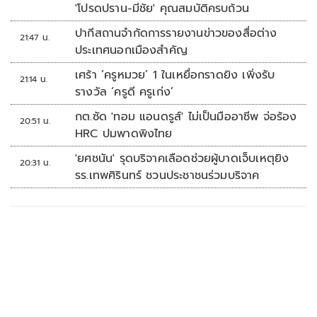
'โปรดปราน-มีชัย' คุณสมบัติครบถ้วน
ปากีสถานจำกัดการรายงานข่าวของสื่อต่าง
21:47 น.
ประเทศนอกเมืองสำคัญ
เศร้า ‘ครูหมวย’ 1 ในเหยื่อกราดยิง เพิ่งรับ
21:14 น.
รางวัล ‘ครูดี ครูเก่ง’
กต.ซัด 'ทอม แอนดรูส์' ไม่เป็นมืออาชีพ จ่อร้อง
20:51 น.
HRC ปมพาดพิงไทย
'ยศชนัน' รุดบริจาคเลือดช่วยผู้บาดเจ็บเหตุยิง
20:31 น.
รร.เทพศิรินทร์ ชวนประชาชนร่วมบริจาค