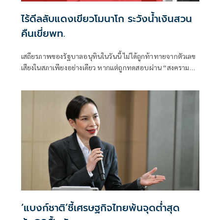
ไร้ดีลลับแดงเขียวโมนาโก ระวังน้ำเงินสวน
คืนเขี่ยพท.
เสถียรภาพของรัฐบาลอนุทินในวันนี้ ไม่ได้ถูกท้าทายจากตัวเลข
เสียงในสภาเพียงอย่างเดียว หากแต่ถูกทดสอบผ่าน “สงคราม
ข่าวลือ” และความพยายามสร้างภาพความแตกแยกภายในเครือ
ข่ายอำนาจของพรรคภูมิใจไทย
‘แบงก์ชาติ’ชี้เศรษฐกิจไทยพ้นจุดต่ำสุด