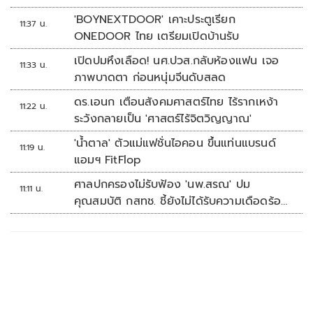
'BOYNEXTDOOR' เคาะประตูเรียก
11:37 น.
ONEDOOR ไทย เตรียมเปิดบ้านรับ
เปิดปมหึงเลือด! นศ.ปวส.กลับห้องแฟน เจอ
11:33 น.
ภาพบาดตา ก่อนหนุ่มจีนดับสลด
ดร.เอนก เตือนสังคมศาสตร์ไทย ไร้รากเหง้า
11:22 น.
ระวังกลายเป็น 'ศาสตร์ไร้จิตวิญญาณ'
'น้ำตาล' ตัวแม่แฟชั่นไอคอน ขึ้นแท่นแบรนด์
11:19 น.
แอมฯ FitFlop
ศาลปกครองไม่รับฟ้อง 'นพ.สรณ' ปม
11:11 น.
คุณสมบัติ กสทช. ชี้ยังไม่ได้รับความเดือดร้อน
เสียหาย