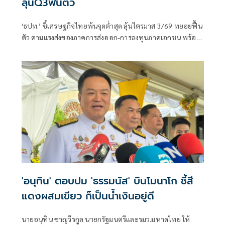
ลุ้นQ3ฟื้นตัว
‘ธปท.’ ชี้เศรษฐกิจไทยพ้นจุดต่ำสุด ลุ้นไตรมาส 3/69 ทยอยฟื้น
ตัว ตามแรงส่งของภาคการส่งออก-การลงทุนภาคเอกชน พร้อม
รับไทยยังอยู่ในบัญชี Monitoring List ของสหรัฐฯ แต่เข้าเกณฑ์
เพียง 1 ข้อ มีโอกาสหลุดในรอบถัดไป
'อนุทิน' ตอบปม 'ธรรมนัส' บินโมนาโก ชี้สี
แดงผสมเขียว ก็เป็นน้ำเงินอยู่ดี
นายอนุทิน ชาญวีรกูล นายกรัฐมนตรีและรมว.มหาดไทย ให้