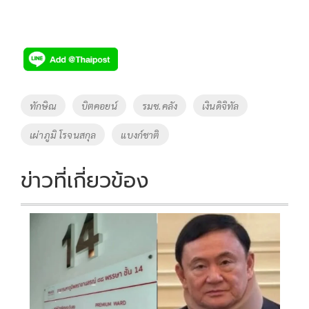
Tags
ทักษิณ
บิตคอยน์
รมช.คลัง
เงินดิจิทัล
เผ่าภูมิ โรจนสกุล
แบงก์ชาติ
ข่าวที่เกี่ยวข้อง