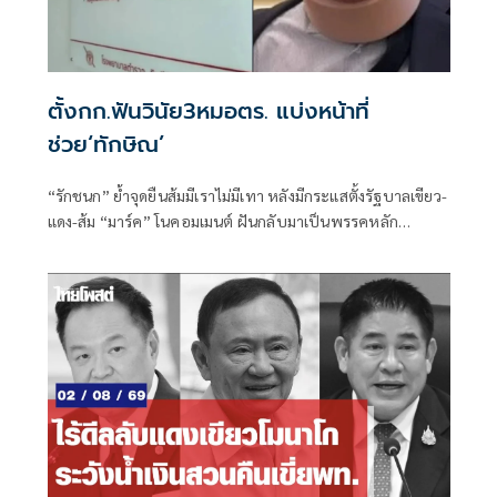
ตั้งกก.ฟันวินัย3หมอตร. แบ่งหน้าที่
ช่วย‘ทักษิณ’
“รักชนก” ย้ำจุดยืนส้มมีเราไม่มีเทา หลังมีกระแสตั้งรัฐบาลเขียว-
แดง-ส้ม “มาร์ค” โนคอมเมนต์ ฝันกลับมาเป็นพรรคหลัก
“ผบ.ตร.” ตั้งกรรมการสอบ