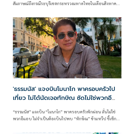
สัมภาษณ์ถึงกรณีระบุรีเซตกระทรวงมหาดไทยในเดือนสิงหาคม
จะเริ่มต้น ด้วยการโยกย้ายใช่หรือไม่ ว่า
'ธรรมนัส' แจงบินโมนาโก พาครอบครัวไป
เที่ยว ไม่ได้นัดเจอทักษิณ ซัดไม่ใช่พวกอี
แอบ
“ธรรมนัส” แจงบิน “โมนาโก” พาครอบครัวพักผ่อน ลั่นไม่ใช่
พวกอีแอบ ไม่จำเป็นต้องบินไปพบ “ทักษิณ” ข้ามทวีป ชี้เช็ก
เส้นทางบินก็รู้ความจริง พร้อมติด #ไม่มีปฏิญญาMonaco