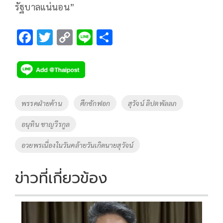
รัฐบาลแน่นอน”
F
T
C
Li
S
ac
wi
o
n
h
e
tt
p
e
ar
b
er
y
e
o
Li
Tags
พรรคฝ่ายค้าน
ศึกซักฟอก
สุวัจน์ ลิปตพัลลภ
o
n
อนุทิน ชาญวีรกูล
k
k
อวยพรเนื่องในวันคล้ายวันเกิดนายสุวัจน์
ข่าวที่เกี่ยวข้อง