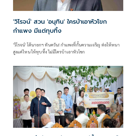
'วิโรจน์' สวน 'อนุทิน' ใครบ้าเอาหัวโขก
กำแพง มีแต่ทุบทิ้ง
'วิโรจน์' โต้นายกฯ ทันควัน! กำแพงที่กั้นความเจริญ ต่อให้หนา
สูงแค่ไหน ให้ทุบทิ้ง ไม่มีใครบ้าเอาหัวโขก