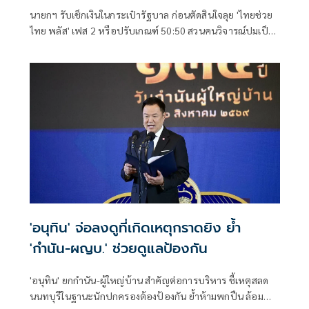
นายกฯ รับเช็กเงินในกระเป๋ารัฐบาล ก่อนตัดสินใจลุย 'ไทยช่วย
ไทย พลัส' เฟส 2 หรือปรับเกณฑ์ 50:50 สวนคนวิจารณ์ปมเป็น
ภาระประชาชน ชี้การค้า-จีดีพี พุ่งไม่พูดถึง ยันสถานะคลังยัง
แข็งแรง
'อนุทิน' จ่อลงดูที่เกิดเหตุกราดยิง ย้ำ
'กำนัน-ผญบ.' ช่วยดูแลป้องกัน
'อนุทิน' ยกกำนัน-ผู้ใหญ่บ้าน สำคัญต่อการบริหาร ชี้เหตุสลด
นนทบุรีในฐานะนักปกครองต้องป้องกัน ย้ำห้ามพกปืน ล้อม