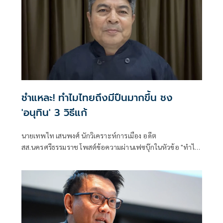
ชำแหละ! ทำไมไทยถึงมีปืนมากขึ้น ชง
'อนุทิน' 3 วิธีแก้
นายเทพไท เสนพงศ์ นักวิเคราะห์การเมือง อดีต
สส.นครศรีธรรมราช โพสต์ข้อความผ่านเฟซบุ๊กในหัวข้อ "ทำไม
อาวุธปืนมีมากขึ้น???" โดยระบุว่า