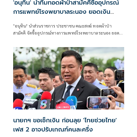
'อนุทิน' นำทีมทอดผ้าป่าสามัคคีซื้ออุปกรณ์
การแพทย์โรงพยาบาลระนอง ยอดเงิน
ทำบุญ 20 ล้านบาท
"อนุทิน" นำส่วนราชการ ประชาชน คณะสงฆ์ ทอดผ้าป่า
สามัคคี จัดซื้ออุปกรณ์ทางการแพทย์โรงพยาบาลระนอง ยอด
เงิน 20 ล้านบาท ย้ำปัจจัยทุกบาทต้องใช้ซื้ออุปกรณ์ทางการ
แพทย์ 100% เท่านั้น ห้ามใช้ผิดวัตถุประสงค์
นายกฯ ขอเช็กเงิน ก่อนลุย 'ไทยช่วยไทย'
เฟส 2 อาจปรับเกณฑ์คนละครึ่ง