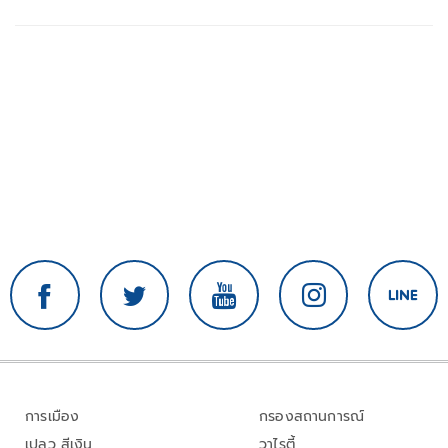
การเมือง
กรองสถานการณ์
เปลว สีเงิน
วาไรตี้