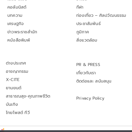
คอลัมนิสต์
กีฬา
บทความ
ท่องเที่ยว – ศิลปวัฒนธรรม
เศรษฐกิจ
ประชาสัมพันธ์
ข่าวพระราชสำนัก
ภูมิภาค
หนังสือพิมพ์
สิ่งแวดล้อม
ต่างประเทศ
PR & PRESS
อาชญากรรม
เกี่ยวกับเรา
X-CITE
ติดต่อและ สนับสนุน
ยานยนต์
สาธารณสุข-คุณภาพชีวิต
Privacy Policy
บันเทิง
ไทยโพสต์ ทีวี