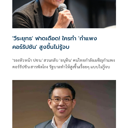
'วีระยุทธ' ฟาดเดือด! ใครทำ 'กำแพง
คอร์รัปชัน' สูงขึ้นไม่รู้จบ
'รองหัวหน้า ปชน.' สวนกลับ 'อนุทิน' คนไทยกำลังเผชิญกำแพง
คอร์รัปชัน สารพัดโกง รัฐบาลทำให้สูงขึ้นเรื่อยๆ แบบไม่รู้จบ