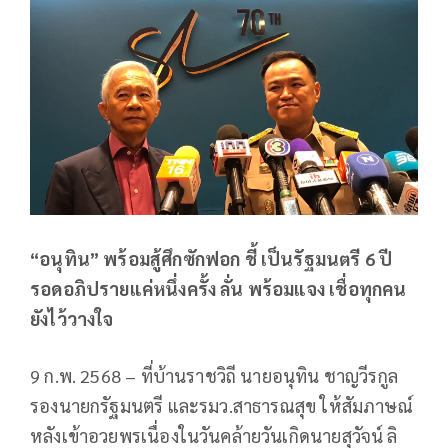
“อนุทิน” พร้อมสู้ศึกซักฟอก ชี้ เป็นรัฐมนตรี 6 ปี
รอดอภิปรายแค่หนึ่งครั้ง ลั่น พร้อมแจง เชื่อทุกคน
ยังไว้วางใจ
9 ก.พ. 2568 – ที่บ้านราชวิถี นายอนุทิน ชาญวีรกูล
รองนายกรัฐมนตรี และรมว.สาธารณสุข ให้สัมภาษณ์
หลังเข้าอวยพรเนื่องในวันคล้ายวันเกิดนายสุวัจน์ ลิ