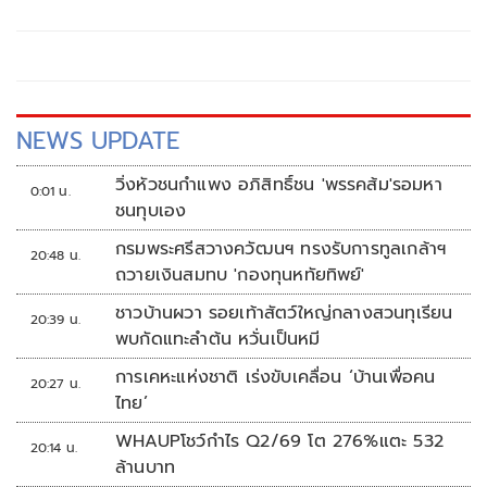
คอกแล้วแต่ยังเล็ดลอดได้ ขอร่วมมือดูแลพื้นที่เข้ม เตรียมรุดลงดู
ที่เกิดเหตุ
NEWS UPDATE
วิ่งหัวชนกำแพง อภิสิทธิ์ชน 'พรรคส้ม'รอมหา
0:01 น.
ชนทุบเอง
กรมพระศรีสวางควัฒนฯ ทรงรับการทูลเกล้าฯ
20:48 น.
ถวายเงินสมทบ 'กองทุนหทัยทิพย์'
ชาวบ้านผวา รอยเท้าสัตว์ใหญ่กลางสวนทุเรียน
20:39 น.
พบกัดแทะลำต้น หวั่นเป็นหมี
การเคหะแห่งชาติ เร่งขับเคลื่อน ‘บ้านเพื่อคน
20:27 น.
ไทย’
WHAUPโชว์กำไร Q2/69 โต 276%แตะ 532
20:14 น.
ล้านบาท