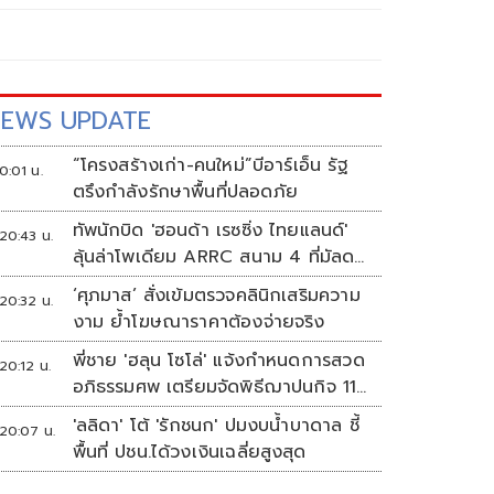
EWS UPDATE
“โครงสร้างเก่า-คนใหม่”บีอาร์เอ็น รัฐ
0:01 น.
ตรึงกำลังรักษาพื้นที่ปลอดภัย
ทัพนักบิด 'ฮอนด้า เรซซิ่ง ไทยแลนด์'
20:43 น.
ลุ้นล่าโพเดียม ARRC สนาม 4 ที่มัลดา
ลิกา
‘ศุภมาส’ สั่งเข้มตรวจคลินิกเสริมความ
20:32 น.
งาม ย้ำโฆษณาราคาต้องจ่ายจริง
พี่ชาย 'ฮลุน โซโล่' แจ้งกำหนดการสวด
20:12 น.
อภิธรรมศพ เตรียมจัดพิธีฌาปนกิจ 11
ส.ค.
'ลลิดา' โต้ 'รักชนก' ปมงบน้ำบาดาล ชี้
20:07 น.
พื้นที่ ปชน.ได้วงเงินเฉลี่ยสูงสุด