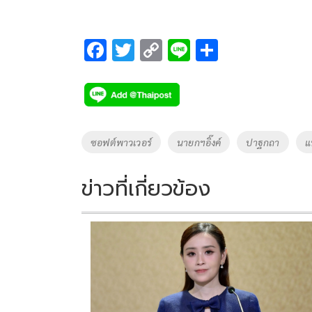
F
T
C
Li
S
ac
wi
o
n
h
e
tt
p
e
ar
b
er
y
e
o
Li
Tags
ซอฟต์พาวเวอร์
นายกฯอิ๊งค์
ปาฐกถา
แ
o
n
k
k
ข่าวที่เกี่ยวข้อง