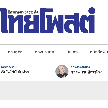
เศรษฐกิจ
ต่างประเทศ
บันเทิง
หนังสือพิม
ผักกาดหอม
วิสามัญบันเทิง
ดับไฟใต้มันไม่ง่าย
สุภาพบุรุษผู้อาวุโส?