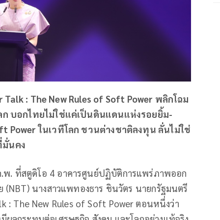
r Talk​ : The New Rules of Soft Power​ พลิกโฉม
ก​ บอกไทยไม่ใช่แค่เป็นดินแดนแห่งรอยยิ้ม
-
ft Power​ ในเวทีโลก ชวนต่างชาติลงทุน ลั่นไม่ใช่
มั่นคง
 ก.พ. ที่สตูดิโอ 4 อาคารศูนย์ปฏิบัติการแพร่ภาพออก
ย (NBT) นางสาวแพทองธาร ชินวัตร นายกรัฐมนตรี
k : The New Rules of Soft Power ตอนหนึ่งว่า
ี่มีผลกระทบต่อเศรษฐกิจ สังคม และโลกอย่างแท้จริง