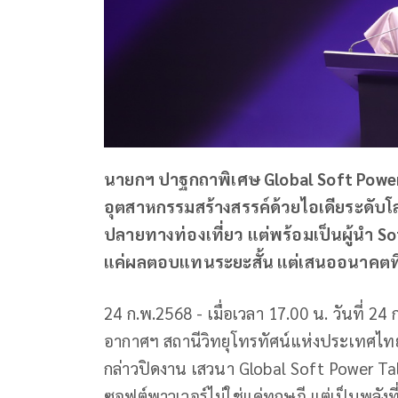
นายก​ฯ​ ปาฐกถา​พิเศษ​ Global Soft Powe
อุตสาหกรรมสร้างสรรค์ด้วยไอเดียระดับโล
ปลายทางท่องเที่ยว แต่พร้อมเป็นผู้นำ​ So
แค่ผลตอบแทนระยะสั้น แต่เสนออนาคตที่
24 ก.พ.2568 - เมื่อเวลา 17.00 น. วันที่ 24
อากาศฯ สถานีวิทยุโทรทัศน์แห่งประเทศไท
กล่าวปิดงาน เสวนา Global Soft Power Tal
ซอฟต์พาวเวอร์ไม่ใช่แค่ทฤษฎี แต่เป็นพลังท