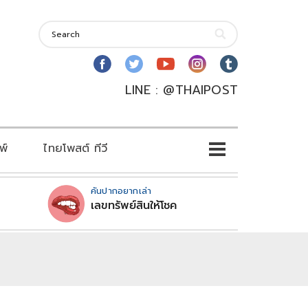
LINE : @THAIPOST
พ์
ไทยโพสต์ ทีวี
คันปากอยากเล่า
เลขทรัพย์สินให้โชค