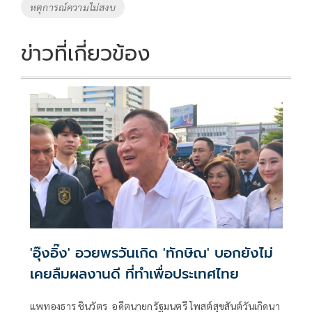
หตุการณ์ความไม่สงบ
ข่าวที่เกี่ยวข้อง
'อุ๊งอิ๊ง' อวยพรวันเกิด 'ทักษิณ' บอกยังไม่
เคยลืมผลงานดี ที่ทำเพื่อประเทศไทย
แพทองธาร ชินวัตร อดีตนายกรัฐมนตรี โพสต์สุขสันต์วันเกิดนา