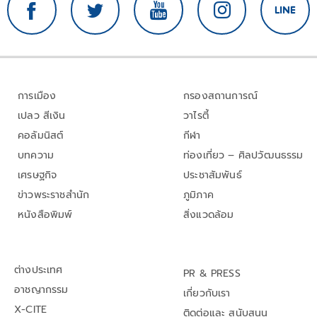
การเมือง
กรองสถานการณ์
เปลว สีเงิน
วาไรตี้
คอลัมนิสต์
กีฬา
บทความ
ท่องเที่ยว – ศิลปวัฒนธรรม
เศรษฐกิจ
ประชาสัมพันธ์
ข่าวพระราชสำนัก
ภูมิภาค
หนังสือพิมพ์
สิ่งแวดล้อม
ต่างประเทศ
PR & PRESS
อาชญากรรม
เกี่ยวกับเรา
X-CITE
ติดต่อและ สนับสนุน