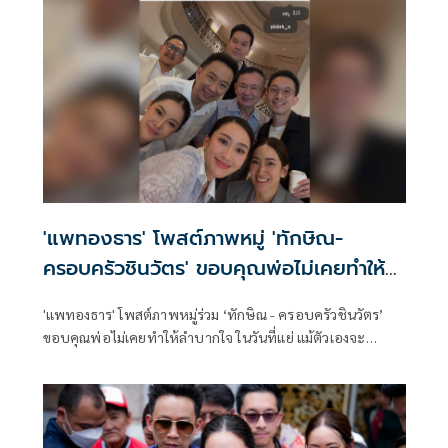
'แพทองธาร' โพสต์ภาพหมู่ 'ทักษิณ-
ครอบครัวชินวัตร' ขอบคุณพ่อไม่เคยทำให้
ลำบากใจ
'แพทองธาร' โพสต์ภาพหมู่ร่วม ‘ทักษิณ - ครอบครัวชินวัตร’
ขอบคุณพ่อไม่เคยทำให้ลำบากใจ ในวันที่แย่ แม้ตัวเองจะ
ลำบาก - แม่ ยังเป็นเสาหลักให้พิง - อ้อมกอดอุ่น ๆ ให้ลูก