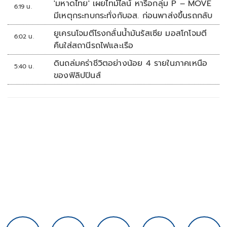
'มหาดไทย' เผยไทม์ไลน์ หารือกลุ่ม P – MOVE
6:19 น.
มีเหตุกระทบกระทั่งกับอส. ก่อนพาส่งขึ้นรถกลับ
ยูเครนโจมตีโรงกลั่นน้ำมันรัสเซีย มอสโกโจมตี
6:02 น.
คืนใส่สถานีรถไฟและเรือ
ดินถล่มคร่าชีวิตอย่างน้อย 4 รายในภาคเหนือ
5:40 น.
ของฟิลิปปินส์