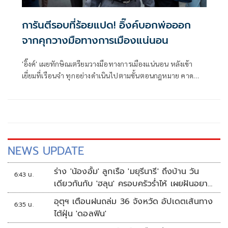
การันตีรอบที่ร้อยแปด! อิ๊งค์บอกพ่อออก
จากคุกวางมือทางการเมืองแน่นอน
'อิ๊งค์' เผยทักษิณเตรียมวางมือทางการเมืองแน่นอน หลังเข้า
เยี่ยมที่เรือนจำ ทุกอย่างดำเนินไปตามขั้นตอนกฎหมาย คาด
เกณฑ์พักโทษปล่อยตัวพ้นคุกได้ 11 พ.ค.
NEWS UPDATE
ร่าง 'น้องอั้ม' ลูกเรือ 'มยุรีนารี' ถึงบ้าน วัน
6:43 น.
เดียวกันกับ 'ฮลุน' ครอบครัวร่ำไห้ เผยฝันอยาก
เป็นทหารเรือ
อุตุฯ เตือนฝนถล่ม 36 จังหวัด อัปเดตเส้นทาง
6:35 น.
ไต้ฝุ่น 'ดอลฟิน'