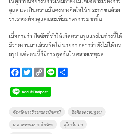
เหตุการณ์อย่างนี้การเพิ่มกำลังไม่ใช่เฉพาะเรื่องการ
ดูแล แต่เป็นความมั่นคงทางจิตใจให้ประชาชนด้วย
ว่าเราจะต้องดูแลและเพิ่มมาตรการมากขึ้น
เมื่อถามว่า ปัจจัยที่ทำให้เกิดความรุนแรงในช่วงนี้ได้
มีรายงานมาแล้วหรือไม่ นายกฯ กล่าวว่า ยังไม่ได้บท
สรุป แต่ตอนนี้ก็มีการพูดกันในหลายเหตุผล
F
T
C
Li
S
ac
wi
o
n
h
e
tt
p
e
ar
b
er
y
e
o
Li
Tags
จังหวัดนราธิวาสและปัตตานี
ถือศีลอดรอมฎอน
o
n
น.ส.แพทองธาร ชินวัตร
สุไหงโก-ลก
k
k