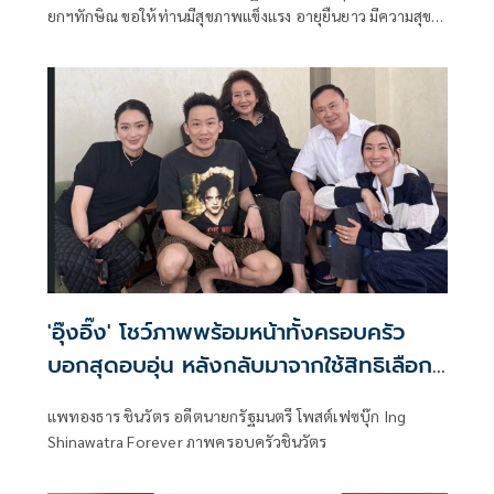
ยกฯทักษิณ ขอให้ท่านมีสุขภาพแข็งแรง อายุยืนยาว มีความสุข
ในทุกๆวัน
'อุ๊งอิ๊ง' โชว์ภาพพร้อมหน้าทั้งครอบครัว
บอกสุดอบอุ่น หลังกลับมาจากใช้สิทธิเลือก
ตั้งผู้ว่า กทม.
แพทองธาร ชินวัตร อดีตนายกรัฐมนตรี โพสต์เฟซบุ๊ก Ing
Shinawatra Forever ภาพครอบครัวชินวัตร