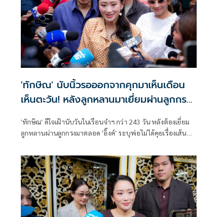
'ทักษิณ' นับนิ้วรอออกจากคุกมาเห็นเดือน
เห็นตะวัน! หลังลูกหลานมาเยี่ยมผ่านลูกกรง
ครั้งสุดท้าย
'ทักษิณ' ดีใจเฝ้านับวันในเรือนจำฯ กว่า 243 วัน หลังต้องเยี่ยม
ลูกหลานผ่านลูกกรงมาตลอด 'อิ๊งค์' ระบุพ่อไม่ได้คุยเรื่องเส้น
ทางการเมืองหลังจากได้พักโทษ 11 พ.ค.นี้ ครอบครัวยกทัพมา
ต้อนรับ