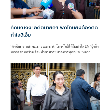
ทักษิณงง! อดีตนายกฯ พักโทษยังต้องติด
กำไลอีเอ็ม
'ทักษิณ' งงหลังคณะกรรมการพักโทษมีมติให้ติดกำไล EM 'อุ๊งอิ๊ง'
บอกครอบครัวพร้อมทำตามกระบวนการทุกอย่าง 'ทนาย
วิญญัติ' ร่ายยาวกระทบศักดิ์ศรีความเป็นมนุษย์ สะท้อน
พันธนาการควบคุมคอนโทรล