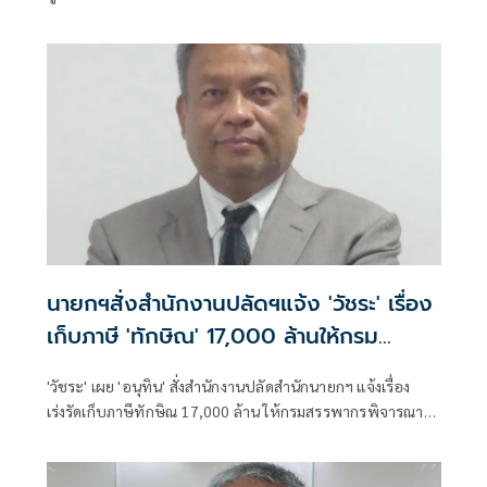
พรรคประชาชนออกมาวิพากษ์วิจารณ์ศึกในกระทรวง
มหาดไทยที่เป็นความขัดแย้งระหว่าง 2 น. คือนายอนุทิน ชาญ
วีรกูล
นายกฯสั่งสำนักงานปลัดฯแจ้ง 'วัชระ' เรื่อง
เก็บภาษี 'ทักษิณ' 17,000 ล้านให้กรม
สรรพากรแล้ว
'วัชระ' เผย 'อนุทิน' สั่งสำนักงานปลัดสำนักนายกฯ แจ้งเรื่อง
เร่งรัดเก็บภาษีทักษิณ 17,000 ล้าน ให้กรมสรรพากรพิจารณา
แล้ว บี้ 'ทักษิณ' ทำตามคำพิพากษาคนจะชื่นชมว่ามีเกียรติ
เคารพกฎหมาย