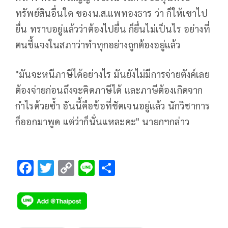
ทรัพย์สินอื่นใด ของน.ส.แพทองธาร ว่า ก็ให้เขาไป
ยื่น ทราบอยู่แล้วว่าต้องไปยื่น ก็ยื่นไม่เป็นไร อย่างที่
ตนชี้แจงในสภาว่าทำทุกอย่างถูกต้องอยู่แล้ว
"มันจะหนีภาษีได้อย่างไร มันยังไม่มีการจ่ายตังค์เลย
ต้องจ่ายก่อนถึงจะคิดภาษีได้ และภาษีต้องเกิดจาก
กำไรด้วยซ้ำ อันนี้คือข้อที่ชัดเจนอยู่แล้ว นักวิชาการ
ก็ออกมาพูด แต่ว่าก็นั่นแหละคะ" นายกฯกล่าว
F
T
C
Li
S
ac
wi
o
n
h
e
tt
p
e
ar
b
er
y
e