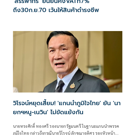
‘สรรพากร’ ยืนยันคงVATที่7%
ถึง30ก.ย.70 เว้นให้สินค้าดำรงชีพ
วิโรจน์หยุดเสี้ยม! 'แกนนำภูมิใจไทย' ยัน 'นา
ยกฯหนู-เนวิน' ไม่ขัดแย้งกัน
นายทรงศักดิ์ ทองศรี รองนายกรัฐมนตรี ในฐานะแกนนำพรรค
ภูมิใจไทย กล่าวถึงกรณีนายวิโรจน์ ลักขณาอดิศร รองหัวหน้า