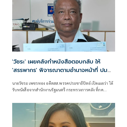
'วัชระ' เผยคลังทำหนังสือตอบกลับ ให้
'สรรพากร' พิจารณาตามอำนาจหน้าที่ ปม
ทวงหนี้ทักษิณ 1.7 หมื่นล้าน
นายวัชระ เพชรทอง อดีตสส.พรรคประชาธิปัตย์ เปิดเผยว่า ได้
รับหนังสือจากสำนักงานรัฐมนตรี กระทรวงการคลัง ที่กค
0102/1592 ลงวันที่ 22 พ.ค.2569 ถึงนายวัชระ เพชรทอง ระบุ
ว่าตามที่ท่านมีหนังสือฉบับลงวันที่ 18 พ.ค. 2569 เรียนรัฐมนตรี
ว่าการกระทรวงการคลัง เพื่อขอให้ปฏิบัติหน้าที่