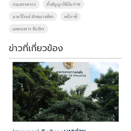
o
Li
Tags
กรมสรรพากร
ตั๋วสัญญาใช้เงิน P/N
o
n
นายวิโรจน์ ลักขณาอดิศร
หนีภาษี
k
k
แพทองธาร ชินวัตร
ข่าวที่เกี่ยวข้อง