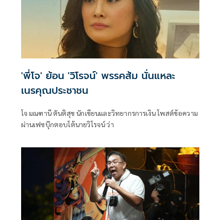
'พี่โจ' ย้อน 'วิโรจน์' พรรคส้ม นั่นแหละ
เนรคุณประชาชน
โจ มณฑานี ตันติสุข นักเขียนและวิทยากรการเงิน โพสต์ข้อความ
ผ่านเฟซบุ๊กตอบโต้นายวิโรจน์ ว่า