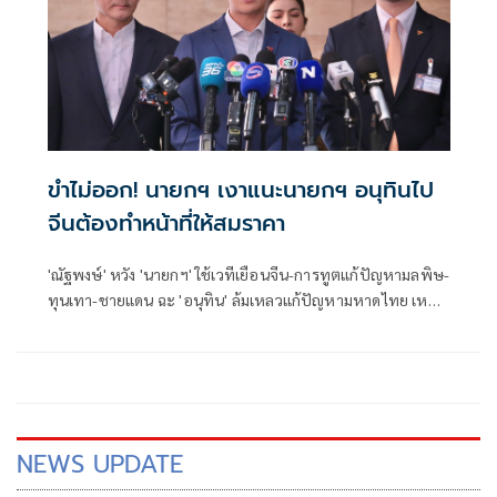
ขำไม่ออก! นายกฯ เงาแนะนายกฯ อนุทินไป
จีนต้องทำหน้าที่ให้สมราคา
'ณัฐพงษ์' หวัง 'นายกฯ' ใช้เวทีเยือนจีน-การทูตแก้ปัญหามลพิษ-
ทุนเทา-ชายแดน ฉะ 'อนุทิน' ล้มเหลวแก้ปัญหามหาดไทย เหน็บ
อาจมอง 'มท.' แค่งานพาร์ทไทม์ ชวน จับตาหลังกลับจีนได้อะไร
มาเป็นของฝากคนไทยบ้าง
NEWS UPDATE