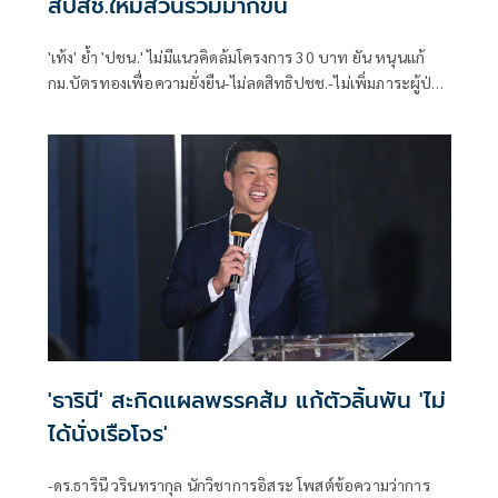
สปสช.ให้มีส่วนร่วมมากขึ้น
'เท้ง' ย้ำ 'ปชน.' ไม่มีแนวคิดล้มโครงการ 30 บาท ยัน หนุนแก้
กม.บัตรทองเพื่อความยั่งยืน-ไม่ลดสิทธิปชช.-ไม่เพิ่มภาระผู้ป่วย
พร้อมดันปฏิรูป สปสช. ให้ภาคประชาชน-ผู้ให้บริการมีส่วนร่วม
มากขึ้น
'ธารินี' สะกิดแผลพรรคส้ม แก้ตัวลิ้นพัน 'ไม่
ได้นั่งเรือโจร'
-ดร.ธารินี วรินทรากุล นักวิชาการอิสระ โพสต์ข้อความว่าการ