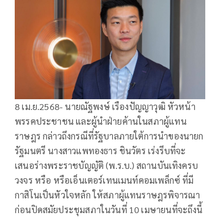
8 เม.ย.2568- นายณัฐพงษ์ เรืองปัญญาวุฒิ หัวหน้า
พรรคประชาชน และผู้นำฝ่ายค้านในสภาผู้แทน
ราษฎร กล่าวถึงกรณีที่รัฐบาลภายใต้การนำของนายก
รัฐมนตรี นางสาวแพทองธาร ชินวัตร เร่งรีบที่จะ
เสนอร่างพระราชบัญญัติ (พ.ร.บ.) สถานบันเทิงครบ
วงจร หรือ หรือเอ็นเตอร์เทนเมนท์คอมเพล็กซ์ ที่มี
กาสิโนเป็นหัวใจหลัก ให้สภาผู้แทนราษฎรพิจารณา
ก่อนปิดสมัยประชุมสภาในวันที่ 10 เมษายนที่จะถึงนี้