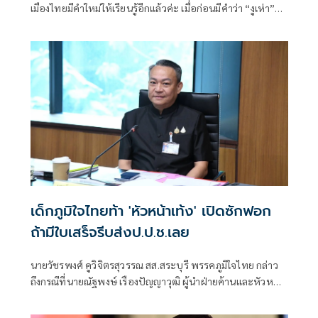
เมืองไทยมีคำใหม่ให้เรียนรู้อีกแล้วค่ะ เมื่อก่อนมีคำว่า “งูเห่า”
วันนี้มีคำว่า “นั่งเรือโจร แต่บอกว่าไม่ได้ร่วมรบ
เด็กภูมิใจไทยท้า 'หัวหน้าเท้ง' เปิดซักฟอก
ถ้ามีใบเสร็จรีบส่งป.ป.ช.เลย
นายวัชรพงศ์ คูวิจิตรสุวรรณ สส.สระบุรี พรรคภูมิใจไทย กล่าว
ถึงกรณีที่นายณัฐพงษ์ เรืองปัญญาวุฒิ ผู้นำฝ่ายค้านและหัวหน้า
พรรคประชา