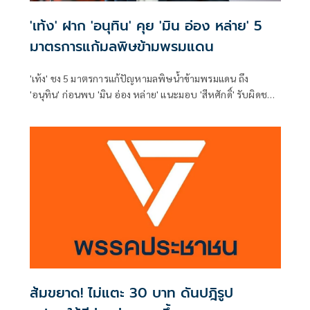
'เท้ง' ฝาก 'อนุทิน' คุย 'มิน อ่อง หล่าย' 5
มาตรการแก้มลพิษข้ามพรมแดน
'เท้ง' ชง 5 มาตรการแก้ปัญหามลพิษน้ำข้ามพรมแดน ถึง
'อนุทิน' ก่อนพบ 'มิน อ่อง หล่าย' แนะมอบ 'สีหศักดิ์' รับผิดชอบ
หลัก ฝ่ายค้านติดตามความคืบหน้าทุกไตรมาส
ส้มขยาด! ไม่แตะ 30 บาท ดันปฎิรูป