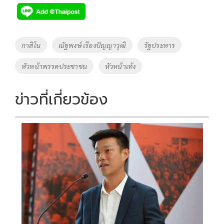
Tags
กาสิโน
ณัฐพงษ์ เรืองปัญญาวุฒิ
รัฐประหาร
หัวหน้าพรรคประชาชน
หัวหน้าเท้ง
ข่าวที่เกี่ยวข้อง