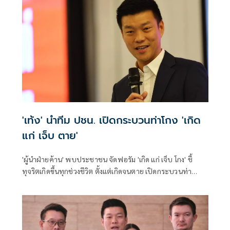
'เท้ง' นำทีม ปชน. เปิดกระบวนท่าโกง 'เกิด
แก่ เจ็บ ตาย'
'ผู้นำฝ่ายค้าน' พบประชาชน จัดฟอรัม 'เกิด แก่ เจ็บ โกง' ชี้
ทุจริตเกิดขึ้นทุกช่วงชีวิต ตั้งแต่เกิดจนตาย เปิดกระบวนท่า
คอร์รัปชัน ทุกปีงบรั่วไหล 3 แสนล้านบาท