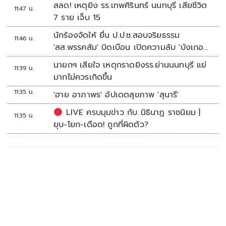
สลด! เหตุยิง รร.เทพศิรินทร์ นนทบุรี เสียชีวิต
11:47 น.
7 ราย เจ็บ 15
นักร้องจัดให้ ยื่น ป.ป.ช.สอบจริยธรรม
11:46 น.
'สส.พรรคส้ม' บิดเบือน เปิดความลับ 'บังเกอร์
ทหาร'
นายกฯ เสียใจ เหตุกราดยิงรร.ย่านนนทบุรี แย่
11:39 น.
มากไม่ควรเกิดขึ้น
11:35 น.
'ฮาย อาภาพร' อัปเดตสุขภาพ 'สุนารี'
LIVE ครบมุมข่าว กับ..นิธินาฏ ราชนิยม |
11:35 น.
ยุบ-โยก-เดือด! ถูกที่ผิดตัว?