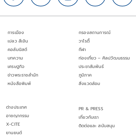
การเมือง
กรองสถานการณ์
เปลว สีเงิน
วาไรตี้
คอลัมนิสต์
กีฬา
บทความ
ท่องเที่ยว – ศิลปวัฒนธรรม
เศรษฐกิจ
ประชาสัมพันธ์
ข่าวพระราชสำนัก
ภูมิภาค
หนังสือพิมพ์
สิ่งแวดล้อม
ต่างประเทศ
PR & PRESS
อาชญากรรม
เกี่ยวกับเรา
X-CITE
ติดต่อและ สนับสนุน
ยานยนต์