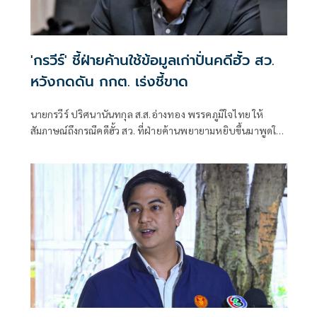
'กรวีร์' ชี้ฝ่ายค้านใช้ข้อมูลเก่าปั่นคดีฮั้ว สว.
หวังกดดัน กกต. เร่งชี้ขาด
นายกรวีร์ ปริศนานันทกุล ส.ส.อ่างทอง พรรคภูมิใจไทย ให้
สัมภาษณ์ถึงกรณีคดีฮั้ว สว. ที่ฝ่ายค้านพยายามหยิบขึ้นมาพูดใน
ช่วงนี้ มองว่าจะไปถึงขั้นการยุบพรรคหรือไม่ นายกรวีร์ กล่าวว่า
ไม่ได้กังวล เพราะทั้งหมดอยู่ในขั้นตอนของ คณะกรรมการการ
เลือกตั้ง (กกต.)