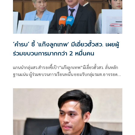
‘คำรบ’ ชี้ 'แก๊งลูกเทพ' มีเอี่ยวฮั้วสว. เผยผู้
ร่วมขบวนการมากกว่า 2 หมื่นคน
แกนนำกลุ่มสว.สำรองชี้เป้า”แก๊งลูกเทพ”มีเอี่ยวฮั้วสว. ลั่นหลัก
ฐานแน่น ผู้ร่วมขบวนการเรือนหมื่น ยอมรับกลุ่มรมต.อาจรอด
เพราะคดีอาญา หลักฐานต้องชัดสิ้นข้อสงสัย เตือนกกต.หากไม่
ส่งศาลฎีกาสอย 138 สว.โดนร้องเอาผิดติดคุก!