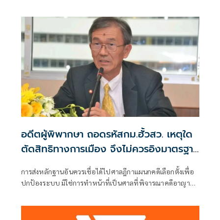
ผู้คัดค้าน เรื่อง พรบ.การเลือกตั้งสมาชิกสภาท้องถิ่นหรือผู้
บริหารท้องถิ่น (ขอให้มีการเลือกตั้ง นายก อบจ.ใหม่)
อดีตผู้พิพากษา ถอดรหัสกม.ฮั้วสว. เหตุใด
ตัดสิทธิทางการเมือง จึงไม่ควรอิงมาตรฐาน
เดียวกับคดีอาญา
การส่งหลักฐานอันควรเชื่อได้ไปศาลฎีกาแผนกคดีเลือกตั้งเพื่อ
ปกป้องระบบ มิใช่การทำหน้าที่เป็นศาลที่พิจารณาคดีอาญา
เพื่อลงโทษตัวบุคคล