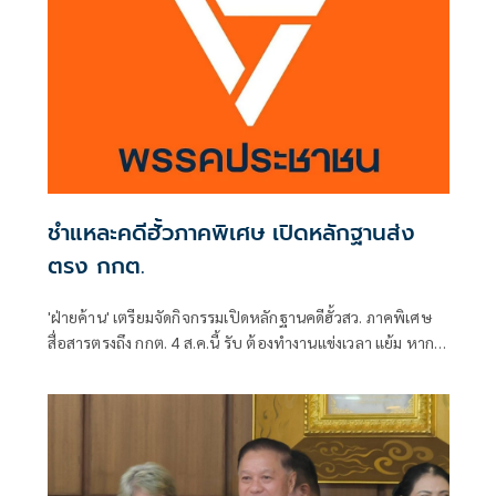
ชำแหละคดีฮั้วภาคพิเศษ เปิดหลักฐานส่ง
ตรง กกต.
'ฝ่ายค้าน' เตรียมจัดกิจกรรมเปิดหลักฐานคดีฮั้วสว. ภาคพิเศษ
สื่อสารตรงถึง กกต. 4 ส.ค.นี้ รับ ต้องทำงานแข่งเวลา แย้ม หาก
ยกคำร้องทั้งหมด-ตัดตอนบางรายส่งศาล ต้องดูเข้าข่ายละเว้น
การปฏิบัติหน้าที่หรือไม่