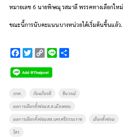
หมายเลข 6 นายพิษณุ รสมาลี พรรคทางเลือกใหม่
ขณะนี้การนับคะแนนบางหน่วยได้เริ่มต้นขึ้นแล้ว.
F
T
C
Li
S
ac
wi
o
n
h
e
tt
p
e
ar
b
er
y
e
o
Li
Tags
กกต.
ก้องเกียรติ
ชินวรณ์
o
n
ผลการเลือกตั้งซ่อมส.ส.เมืองคอน
k
k
ผลการเลือกตั้งซ่อมสส.นครศรีธรรมราช
เลือกตั้งซ่อม
ไสว