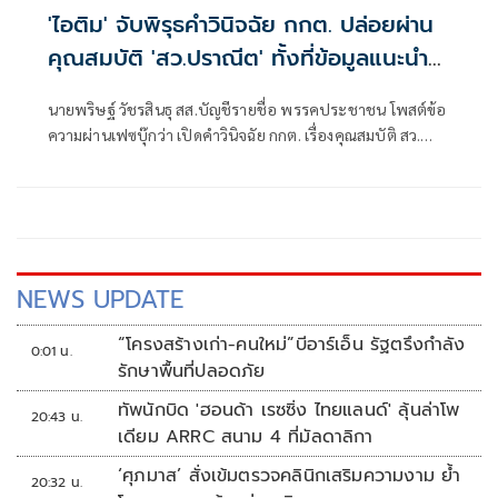
'ไอติม' จับพิรุธคำวินิจฉัย กกต. ปล่อยผ่าน
คุณสมบัติ 'สว.ปราณีต' ทั้งที่ข้อมูลแนะนำ
ตัวคลาดเคลื่อน
นายพริษฐ์ วัชรสินธุ สส.บัญชีรายชื่อ พรรคประชาชน โพสต์ข้อ
ความผ่านเฟซบุ๊กว่า เปิดคำวินิจฉัย กกต. เรื่องคุณสมบัติ สว.
ปราณีต เกรัมย์ (กลุ่ม 16 จ. บุรีรัมย์) : ผู้สมัครเซ็นรับรองข้อมูลที่
คลาดเคลื่อนในใบแนะนำตัว (สว. 3) แต่ กกต. ไม่ติดใจ
NEWS UPDATE
“โครงสร้างเก่า-คนใหม่”บีอาร์เอ็น รัฐตรึงกำลัง
0:01 น.
รักษาพื้นที่ปลอดภัย
ทัพนักบิด 'ฮอนด้า เรซซิ่ง ไทยแลนด์' ลุ้นล่าโพ
20:43 น.
เดียม ARRC สนาม 4 ที่มัลดาลิกา
‘ศุภมาส’ สั่งเข้มตรวจคลินิกเสริมความงาม ย้ำ
20:32 น.