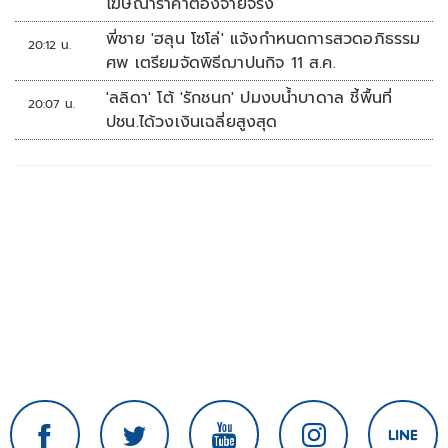
โฆษณาราคาต้องจ่ายจริง
พี่ชาย 'ฮลุน โซโล่' แจ้งกำหนดการสวดอภิธรรม
20:12 น.
ศพ เตรียมจัดพิธีฌาปนกิจ 11 ส.ค.
'ลลิดา' โต้ 'รักชนก' ปมงบน้ำบาดาล ชี้พื้นที่
20:07 น.
ปชน.ได้วงเงินเฉลี่ยสูงสุด