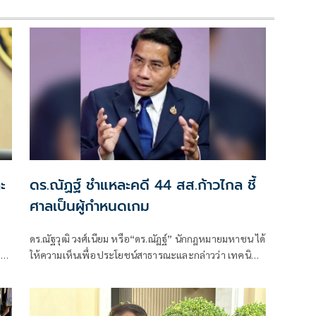
ะ
ดร.ณัฏฐ์ ชำแหละคดี 44 สส.ก้าวไกล ชี้
ศาลเป็นผู้กำหนดเกม
ดร.ณัฐวุฒิ วงศ์เนียม หรือ“ดร.ณัฏฐ์” นักกฎหมายมหาชน ได้
ง
ให้ความเห็นเพื่อประโยชน์สาธารณะและกล่าวว่า เทคนิค
ง
การอ้างพยานจำ