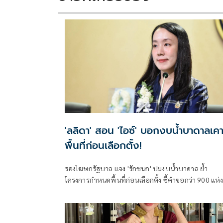
'ลลิดา' สอน 'ไอซ์' บอกงบน้ำบาดาลเคา
พื้นที่ก่อนเลือกตั้ง!
รองโฆษกรัฐบาล แจง 'รักชนก' ปมงบน้ำบาดาล ย้ำ
โครงการกำหนดพื้นที่ก่อนเลือกตั้ง ชี้คำขอกว่า 900 แห่
อนุมัติ 858 แห่งตามหลักเกณฑ์ ไม่ใช่จัดสรรตามการเมือ