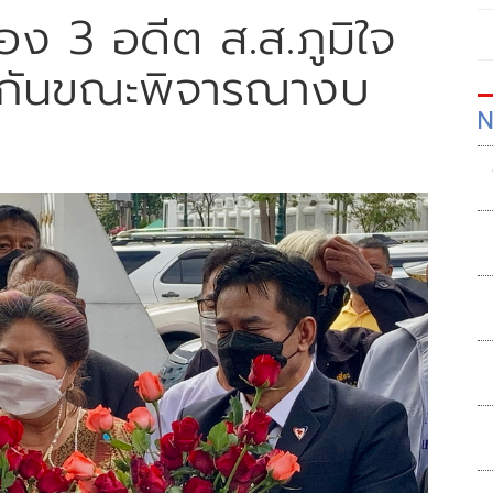
้อง 3 อดีต ส.ส.ภูมิใจ
นกันขณะพิจารณางบ
N