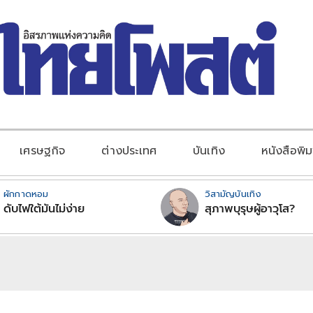
เศรษฐกิจ
ต่างประเทศ
บันเทิง
หนังสือพิม
ผักกาดหอม
วิสามัญบันเทิง
ดับไฟใต้มันไม่ง่าย
สุภาพบุรุษผู้อาวุโส?