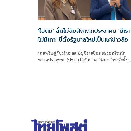
'ไอติม' ลั่นไม่ลืมสัญญาประชาคม 'มีเรา
ไม่มีเทา' ชี้ตั้งรัฐบาลใหม่เป็นแค่ข่าวลือ
นายพริษฐ์ วัชรสินธุ สส.บัญชีรายชื่อ และรองหัวหน้า
พรรคประชาชน (ปชน.) ให้สัมภาษณ์ถึงกรณีการจัดตั้ง
รัฐบาลแดง เขียว ส้ม ซึ่งร.อ.ธรรมนัส พรหมเผ่า สส.บัญชี
รายชื่อ และหัวหน้าพรรคกล้าธรรม ก็ระบุว่าลืมไปหมดแ
ที่เคยพูดว่า “มีเราไม่มีเทา” จะเป็นการเปิดโอกาสให้ส้มเ
ร่วมรัฐบาลหรือไม่ ว่า ตอนนี้ตั้งอยู่บนสมมติฐานหลาย
อย่างมาก ซึ่งก็ยังไม่ได้มีการยืนยันในแต่ละภาคส่วน