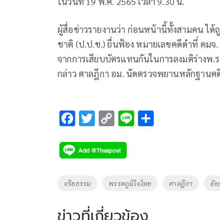
ในวันที่ 19 พ.ค. 2565 เวลา 9.30 น.
ผู้สื่อข่าวรายงานว่า ก่อนหน้านี้ทั้งสามค
ชาติ (ป.ป.ช.) ยื่นฟ้อง หมายเลขคดีดำที่ คม
จากการเสียบบัตรแทนกันในการลงมติร่างพ.ร.
กล่าว ศาลฎีกา อม. นัดตรวจพยานหลักฐานคดี ใ
F
T
C
Li
S
ac
wi
o
n
h
e
tt
p
e
ar
b
er
y
e
o
Li
Tags
จริยธรรม
พรรคภูมิใจไทย
ศาลฎีกา
อัย
o
n
k
k
ข่าวที่เกี่ยวข้อง