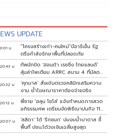
EWS UPDATE
“โครงสร้างเก่า-คนใหม่”บีอาร์เอ็น รัฐ
0:01 น.
ตรึงกำลังรักษาพื้นที่ปลอดภัย
ทัพนักบิด 'ฮอนด้า เรซซิ่ง ไทยแลนด์'
20:43 น.
ลุ้นล่าโพเดียม ARRC สนาม 4 ที่มัลดา
ลิกา
‘ศุภมาส’ สั่งเข้มตรวจคลินิกเสริมความ
20:32 น.
งาม ย้ำโฆษณาราคาต้องจ่ายจริง
พี่ชาย 'ฮลุน โซโล่' แจ้งกำหนดการสวด
20:12 น.
อภิธรรมศพ เตรียมจัดพิธีฌาปนกิจ 11
ส.ค.
'ลลิดา' โต้ 'รักชนก' ปมงบน้ำบาดาล ชี้
20:07 น.
พื้นที่ ปชน.ได้วงเงินเฉลี่ยสูงสุด