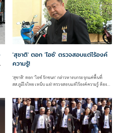
อ
'สุชาติ' ตอก 'ไอซ์' ตรวจสอบแต่ไร้องค์
ความรู้!
น
'สุชาติ' ตอก 'ไอซ์ รักชนก' กล่าวหางบกระจุกแค่พื้นที่
สส.ภูมิใจไทย เหน็บ แย่! ตรวจสอบแต่ไร้องค์ความรู้ ต้อง
เป็นมืออาชีพกว่านี้ โอ่รักษาผลประโยชน์สูงสุดในหน่วย
ะห์
งานที่ตัวเองรับผิดชอบ
อง
าร