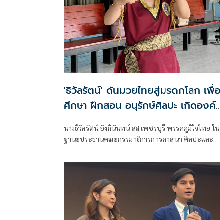
'ธิวัลรัตน์' ดันมวยไทยสู่มรดกโลก เพื่
ศึกษา ฝึกสอน อนุรักษ์ศิลปะ เกิดองค์
ความรู้ สร้างเครือข่ายมวยไทยให้ยั่งยื
นางธิวัลรัตน์ อังกินันทน์ สส.เพชรบุรี พรรคภูมิใจไทย ใน
ในระดับนานาชาติ
ฐานะประธานคณะกรรมาธิการการศาสนา ศิลปะและ
วัฒนธรรม เป็นประธานเปิดโครงการสัมมนามวยไทย
นานาชาติ ประจำปี 2569 ณ โรงเรียนราชประชานุเครา
47 จังหวัดเพชรบุรี ร่วมกับสมาคมสยามยุทธกีฬาพื้นเมื
ไทย ตลอดจนทุกภาคส่วน ที่ร่วมแรงร่วมใจจัดเวทีแห่งก
เรียนรู้ เพื่อแลกเปลี่ยนองค์ความรู้และสร้างเครือข่าย
มวยไทยในระดับนานาชาติ