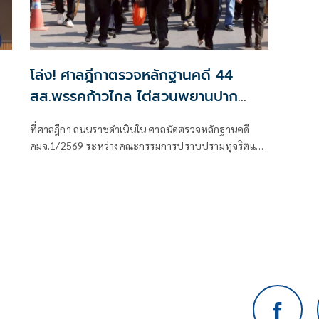
โล่ง! ศาลฎีกาตรวจหลักฐานคดี 44
สส.พรรคก้าวไกล ไต่สวนพยานปาก
สุดท้าย 18 พ.ค.ปีหน้าก่อนนัดตัดสิน
ที่ศาลฎีกา ถนนราชดำเนินใน ศาลนัดตรวจหลักฐานคดี
คมจ.1/2569 ระหว่างคณะกรรมการปราบปรามทุจริตแห่ง
ชาติผู้ร้อง กับ 44 สส.พร
ล้ว
ข้า