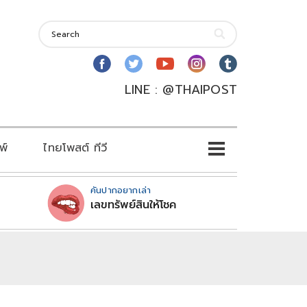
LINE : @THAIPOST
พ์
ไทยโพสต์ ทีวี
คันปากอยากเล่า
เลขทรัพย์สินให้โชค