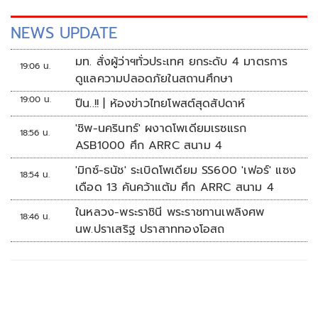
NEWS UPDATE
มท. สั่งผู้ว่าฯทั่วประเทศ ยกระดับ 4 มาตรการ
19:06 น.
ดูแลความปลอดภัยในสถานศึกษา
19:00 น.
ปืน..!! | ห้องข่าวไทยโพสต์สุดสัปดาห์
'ชิพ-นครินทร์' ผงาดโพเดียมเรซแรก
18:56 น.
ASB1000 ศึก ARRC สนาม 4
'มิกซ์-ธนัช' ระเบิดโพเดียม SS600 'เฟอร์' แซง
18:54 น.
เดือด 13 คันคว้าแต้ม ศึก ARRC สนาม 4
ในหลวง-พระราชินี พระราชทานเพลิงศพ
18:46 น.
นพ.ปราเสริฐ ปราสาททองโอสถ