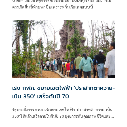
นายกฯ เสียใจเหตุกราดยิงโรงเรียนย่านนนทบุรี บอกแย่มากไม่
ควรเกิดขึ้น ชี้ห้ามพกปืนเพราะหวั่นเกิดเหตุแบบนี้
เร่ง กฟภ. ขยายเขตไฟฟ้า 'ปราสาทตาควาย-
เนิน 350' เสร็จต้นปี 70
รัฐบาลสั่งการ กฟภ. เร่งขยายเขตไฟฟ้า 'ปราสาทตาควาย-เนิน
350' ให้แล้วเสร็จภายในต้นปี 70 มุ่งยกระดับคุณภาพชีวิตและ
ขวัญกำลังพลแนวหน้า เสริมสร้างความมั่นคงชายแดน