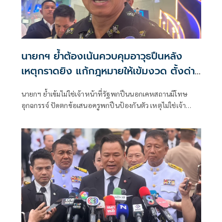
นายกฯ ย้ำต้องเน้นควบคุมอาวุธปืนหลัง
เหตุกราดยิง แก้กฎหมายให้เข้มงวด ตั้งด่าน
ตรวจเพิ่ม
นายกฯ ย้ำเข้มไม่ใช่เจ้าหน้าที่รัฐพกปืนนอกเคหสถานมีโทษ
อุกฉกรรจ์ ปัดตกข้อเสนอครูพกปืนป้องกันตัว เหตุไม่ใช่เจ้า
พนักงาน ลั่นปืนถูกขโมยไปก่อเหตุ เจ้าของเป็นผู้ต้องหาร่วม
ส่วนปืนเถื่อนต้องยึดหมด ยันดูแลผู้บาดเจ็บเต็มที่ รับมีเคสแดง
1-2 ราย