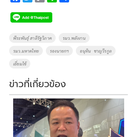
ac
wi
o
n
h
e
tt
p
e
ar
b
er
y
e
o
Li
Tags
พีระพันธุ์ สาลีรัฐวิภาค
รมว.พลังงาน
o
n
รมว.มหาดไทย
รองนายกฯ
อนุทิน ชาญวีรกูล
k
k
เยี่ยมไข้
ข่าวที่เกี่ยวข้อง