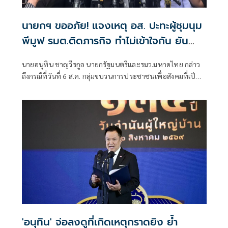
นายกฯ ขออภัย! แจงเหตุ อส. ปะทะผู้ชุมนุม
พีมูฟ รมต.ติดภารกิจ ทำไม่เข้าใจกัน ยัน
พร้อมคุยหาทางออก
นายอนุทิน ชาญวีรกูล นายกรัฐมนตรีและรมว.มหาดไทย กล่าว
ถึงกรณีที่วันที่ 6 ส.ค. กลุ่มขบวนการประชาชนเพื่อสังคมที่เป็น
ธรรม (พีมูฟ) และเครือข่ายบุกเข้าไปที่กระทรวงมหาดไทย ได้มี
การกำชับเพื่อไม่ให้เกิดการบานปลายอย่างไรหรือไม่ ว่า เมื่อวัน
ที่ 6 ส.ค.
'อนุทิน' จ่อลงดูที่เกิดเหตุกราดยิง ย้ำ