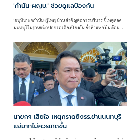
'กำนัน-ผญบ.' ช่วยดูแลป้องกัน
'อนุทิน' ยกกำนัน-ผู้ใหญ่บ้าน สำคัญต่อการบริหาร ชี้เหตุสลด
นนทบุรีในฐานะนักปกครองต้องป้องกัน ย้ำห้ามพกปืน ล้อม
คอกแล้วแต่ยังเล็ดลอดได้ ขอร่วมมือดูแลพื้นที่เข้ม เตรียมรุดลงดู
ที่เกิดเหตุ
นายกฯ เสียใจ เหตุกราดยิงรร.ย่านนนทบุรี
แย่มากไม่ควรเกิดขึ้น