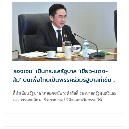
'รองเชน' เมินกระแสรัฐบาล 'เขียว-แดง-
ส้ม' ยันเพื่อไทยเป็นพรรคร่วมรัฐบาลที่เข้ม
แข็ง
ที่ทำเนียบรัฐบาล นายยศชนัน วงศ์สวัสดิ์ รองนายกรัฐมนตรีและ
รมว.การอุดมศึกษา วิทยาศาสตร์ วิจัยและนวัตกรรม ให้
สัมภาษณ์กรณี น.ส.