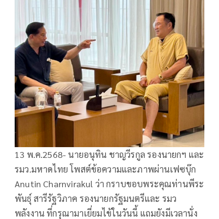
13 พ.ค.2568- นายอนุทิน ชาญวีรกูล รองนายกฯ และ
รมว.มหาดไทย โพสต์ข้อความและภาพผ่านเฟซบุ๊ก
Anutin Charnvirakul ว่า กราบขอบพระคุณท่านพีระ
พันธุ์ สารีรัฐวิภาค รองนายกรัฐมนตรีและ รมว
พลังงาน ที่กรุณามาเยี่ยมไข้ในวันนี้ แถมยังมีเวลานั่ง