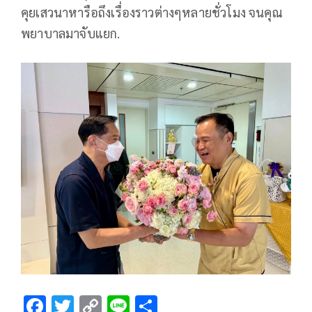
คุยเสวนาหารือถึงเรื่องราวต่างๆหลายชั่วโมง จนคุณ
พยาบาลมาจับแยก.
F
T
C
Li
S