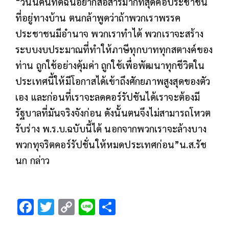
“วันนี้คนที่ดิฉันอยากสื่อสารมากที่สุดคือประชาชน
ที่อยู่ทางบ้าน ตนกล้าพูดว่าถ้าพวกเราพรรค
ประชาชนมีอำนาจ พวกเราทำได้ พวกเราจะสร้าง
ระบบงบประมาณที่ทำให้ภาษีทุกบาททุกสตางค์ของ
ท่าน ถูกใช้อย่างคุ้มค่า ถูกใช้เพื่อพัฒนาทุกชีวิตใน
ประเทศนี้ให้มีโอกาสได้เข้าถึงศักยภาพสูงสุดของตัว
เอง และก่อนที่เราจะลดคอร์รัปชันได้เราจะต้องมี
รัฐบาลที่มันจริงจังก่อน ดังนั้นตนจึงไม่สามารถโหวต
รับร่าง พ.ร.บ.ฉบับนี้ได้ นอกจากพวกเราจะล้างบาง
พวกทุจริตคอร์รัปชั่นให้หมดประเทศก่อน”น.ส.รัช
นก กล่าว
F
T
C
Li
S
ac
wi
o
n
h