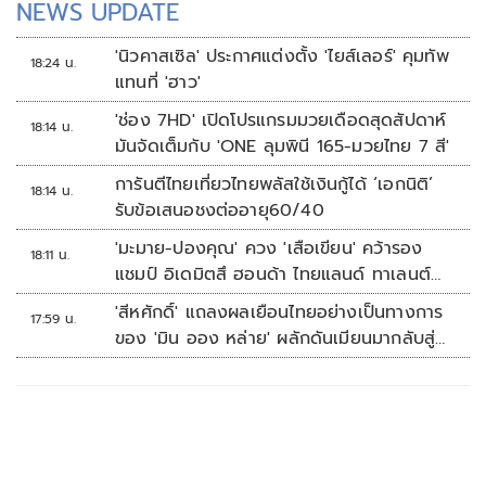
NEWS UPDATE
'นิวคาสเซิล' ประกาศแต่งตั้ง 'ไยส์เลอร์' คุมทัพ
18:24 น.
แทนที่ 'ฮาว'
'ช่อง 7HD' เปิดโปรแกรมมวยเดือดสุดสัปดาห์
18:14 น.
มันจัดเต็มกับ 'ONE ลุมพินี 165-มวยไทย 7 สี'
การันตีไทยเที่ยวไทยพลัสใช้เงินกู้ได้ ‘เอกนิติ’
18:14 น.
รับข้อเสนอชงต่ออายุ60/40
'มะมาย-ปองคุณ' ควง 'เสือเขียน' คว้ารอง
18:11 น.
แชมป์ อิเดมิตสึ ฮอนด้า ไทยแลนด์ ทาเลนต์
คัพ สนาม 3
'สีหศักดิ์' แถลงผลเยือนไทยอย่างเป็นทางการ
17:59 น.
ของ 'มิน ออง หล่าย' ผลักดันเมียนมากลับสู่
อาเซียน