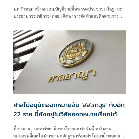
โปร่งใส
น.ส.รักชนก ศรีนอก สส.บัญชีรายชื่อพรรคประชาชน ในฐานะ
ประธานกรรมาธิการ (กมธ.) ศึกษาการจัดทำและติดตามการ
บริหารงบประมาณ สภาผู้แทนราษฎร กล่าวถึงการประชุ
มกมธ.ว่า มีการพิจารณาโครงการ TH-AI Passport ซึ่งเดิมเข้าใจ
ว่าจะมีการลงทะเบียนในวันที่ 15 ก.ค. ที่ผ่านม
ศาลไม่อนุมัติออกหมายจับ 'สส.ภาวุธ' กับอีก
22 ราย ชี้ยังอยู่ในวิสัยออกหมายเรียกได้
ที่ศาลอาญา ถนนรัชดาภิเษก มีรายงานว่า วันนี้ พนักงาน
สอบสวนดีเอสไอนำพยานหลักฐานพร้อมคำร้องมายื่นขอศาล