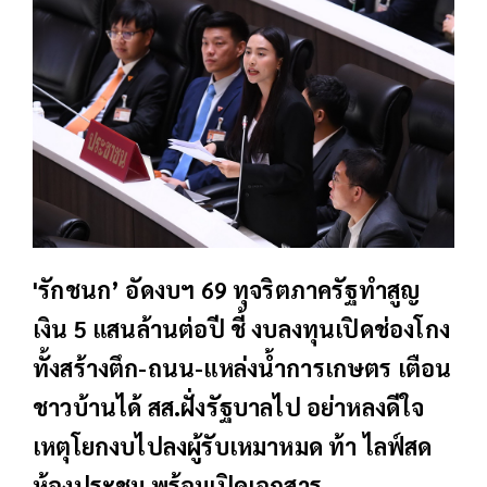
'รักชนก’ อัดงบฯ 69 ทุจริตภาครัฐทำสูญ
เงิน 5 แสนล้านต่อปี ชี้ งบลงทุนเปิดช่องโกง
ทั้งสร้างตึก-ถนน-แหล่งน้ำการเกษตร เตือน
ชาวบ้านได้ สส.ฝั่งรัฐบาลไป อย่าหลงดีใจ
เหตุโยกงบไปลงผู้รับเหมาหมด ท้า ไลฟ์สด
ห้องประชุม พร้อมเปิดเอกสาร