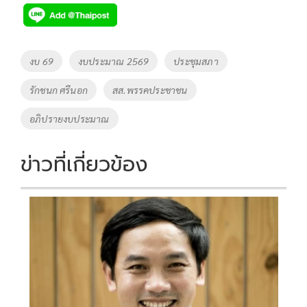
e
tt
p
e
ar
b
er
y
e
o
Li
Tags
งบ 69
งบประมาณ 2569
ประชุมสภา
o
n
รักชนก ศรีนอก
สส.พรรคประชาชน
k
k
อภิปรายงบประมาณ
ข่าวที่เกี่ยวข้อง