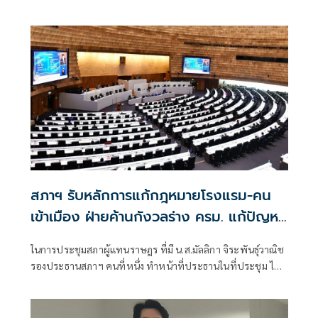
ออกหมายจับผู้ที่เกี่ยวข้องกับคดี Forex จำนวน 24 หมาย ซึ่ง
หนึ่งในนั้นมีชื่อของนายภาวุธ พงษ์วิทยภานุ ส.ส.บัญชีรายชื่อ
พรรคประชาชน รวมอยู่ด้วย
สภาฯ รับหลักการแก้กฎหมายโรงแรม-คน
เข้าเมือง ฝ่ายค้านกังวลร่าง ครม. แก้ปัญหา
ไม่ตรงจุด
ในการประชุมสภาผู้แทนราษฎร ที่มี น.ส.มัลลิกา จิระพันธุ์วาณิช
รองประธานสภาฯ คนที่หนึ่ง ทำหน้าที่ประธานในที่ประชุม ได้
พิจารณาร่างพระราชบัญญัติ(พ.ร.บ.)คนเข้าเมือง (ฉบับที่...)
พ.ศ... ที่คณะรัฐมนตรี (ครม.) เสนอ และ ร่างพ.ร.บ.ทำนอง
เดียวกัน อีก 1 ฉบับ