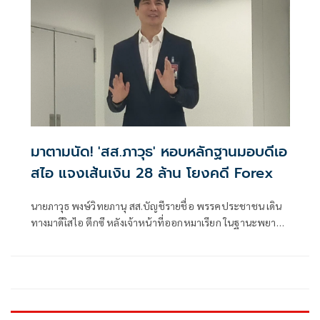
มาตามนัด! 'สส.ภาวุธ' หอบหลักฐานมอบดีเอ
สไอ แจงเส้นเงิน 28 ล้าน โยงคดี Forex
นายภาวุธ พงษ์วิทยภานุ สส.บัญชีรายชื่อ พรรคประชาชน เดิน
ทางมาดีเิสไอ ตึกซี หลังเจ้าหน้าที่ออกหมาเรียก ในฐานะพยาน
ที่เกี่ยวข้องกับคดี Forex