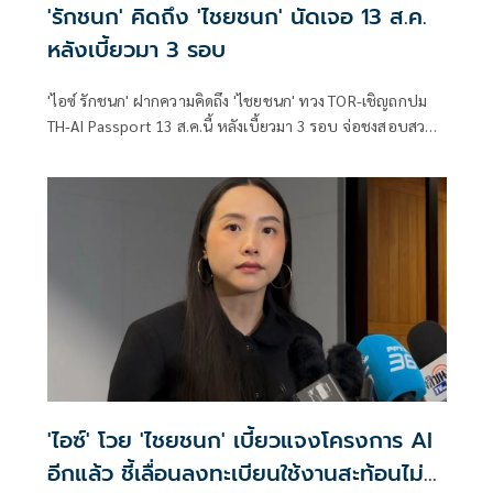
'รักชนก' คิดถึง 'ไชยชนก' นัดเจอ 13 ส.ค.
หลังเบี้ยวมา 3 รอบ
'ไอซ์ รักชนก' ฝากความคิดถึง 'ไชยชนก' ทวง TOR-เชิญถกปม
TH-AI Passport 13 ส.ค.นี้ หลังเบี้ยวมา 3 รอบ จ่อชงสอบสวน
กลาง-ปปง. เช็กบิลคนทุจริต
'ไอซ์' โวย 'ไชยชนก' เบี้ยวแจงโครงการ AI
อีกแล้ว ชี้เลื่อนลงทะเบียนใช้งานสะท้อนไม่