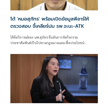
โต้ 'หมอสุภัทร' พร้อมเปิดข้อมูลพีอาร์ให้
ตรวจสอบ จี้เคลียร์ปม รพ.จะนะ-ATK
โต้ข้อวิจารณ์ของ นพ.สุภัทร ยืนยันการจัดกิจกรรม
ประชาสัมพันธ์เป็นไปตามกฎหมายและเพื่อประโยชน์
ประชาชน พร้อมเปิดหลักฐานให้ตรวจสอบเพื่อความโปร่งใส
พร้อมตั้งข้อสังเกตว่าการเคลื่อนไหวอาจถูกมองว่ามีนัยทางการ
เมือง และเรียกร้องให้ชี้แจงข้อสงสัยเกี่ยวกับการบริหารโรง
พยาบาลจะนะและการจัดซื้อชุดตรวจ ATK