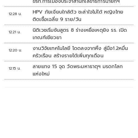
ขรก.การเมืองประจำสำนักเลขาธิการนายกฯ
HPV ภัยเงียบใกล้ตัว ชะล่าใจไม่ได้ หญิงไทย
12:28 น.
ติดเชื้อเฉลี่ย 9 ราย/วัน
นิติเวชเริ่มชันสูตร 8 ร่างเหยื่อเหตุยิง รร. เปิด
12:21 น.
เกณฑ์เยียวยา
งานวิจัยเทคโนโลยี โดดลงจากหิ้ง สู่มือ1.2หมื่น
12:20 น.
ครัวเรือน สร้างรายได้เพิ่มทุกเดือน
ลายแทง 15 จุด วัดพระมหาธาตุฯ มรดกโลก
12:15 น.
แห่งใหม่