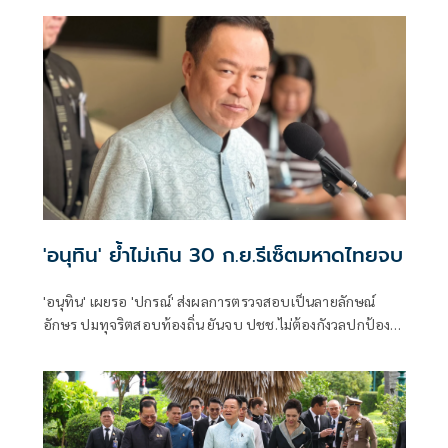
'อนุทิน' ย้ำไม่เกิน 30 ก.ย.รีเซ็ตมหาดไทยจบ
'อนุทิน' เผยรอ 'ปกรณ์' ส่งผลการตรวจสอบเป็นลายลักษณ์
อักษร ปมทุจริตสอบท้องถิ่น ยันจบ ปชช.ไม่ต้องกังวลปกป้อง
ใคร พอใจ ขรก.ยึดแนวทางปิดชื่อถือพฤติกรรม บอกไม่มีใครวิ่ง
เต้นได้ ชี้รีเซ็ต มท.จบใน ก.ย.นี้