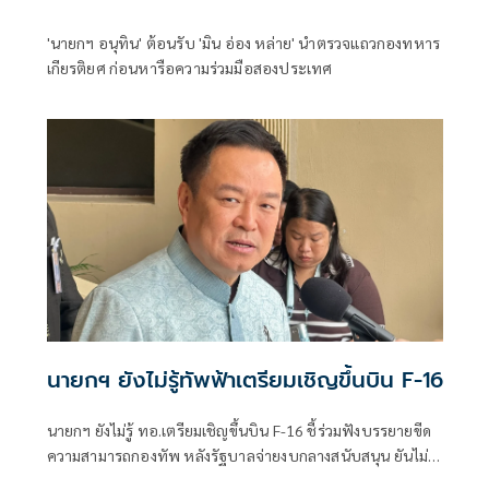
'นายกฯ อนุทิน' ต้อนรับ 'มิน อ่อง หล่าย' นำตรวจแถวกองทหาร
เกียรติยศ ก่อนหารือความร่วมมือสองประเทศ
นายกฯ ยังไม่รู้ทัพฟ้าเตรียมเชิญขึ้นบิน F-16
นายกฯ ยังไม่รู้ ทอ.เตรียมเชิญขึ้นบิน F-16 ชี้ร่วมฟังบรรยายขีด
ความสามารถกองทัพ หลังรัฐบาลจ่ายงบกลางสนับสนุน ยันไม่
ได้แสดงเขี้ยวเล็บ ไม่มีขอบินดูชายแดน