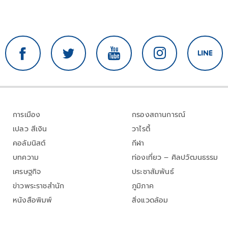
การเมือง
กรองสถานการณ์
เปลว สีเงิน
วาไรตี้
คอลัมนิสต์
กีฬา
บทความ
ท่องเที่ยว – ศิลปวัฒนธรรม
เศรษฐกิจ
ประชาสัมพันธ์
ข่าวพระราชสำนัก
ภูมิภาค
หนังสือพิมพ์
สิ่งแวดล้อม