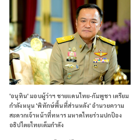
'อนุทิน' มอบผู้ว่าฯ ชายแดนไทย-กัมพูชา เตรียม
กำลังหนุน 'พิทักษ์พื้นที่ส่วนหลัง' อำนวยความ
สะดวกเจ้าหน้าที่ทหาร มหาดไทยร่วมปกป้อง
อธิปไตยไทยเต็มกำลัง