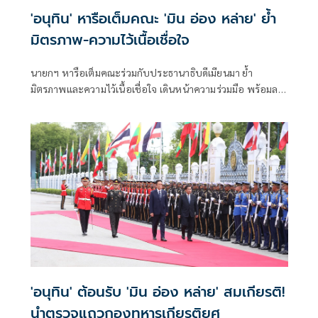
'อนุทิน' หารือเต็มคณะ 'มิน อ่อง หล่าย' ย้ำ
มิตรภาพ-ความไว้เนื้อเชื่อใจ
นายกฯ หารือเต็มคณะร่วมกับประธานาธิบดีเมียนมา ย้ำ
มิตรภาพและความไว้เนื้อเชื่อใจ เดินหน้าความร่วมมือ พร้อมลง
นาม MOU 3 ฉบับ เสริมสร้างความร่วมมือแรงงาน -จัดการ
คุณภาพน้ำ -เทคโนโลยีอวกาศ
'อนุทิน' ต้อนรับ 'มิน อ่อง หล่าย' สมเกียรติ!
นำตรวจแถวกองทหารเกียรติยศ