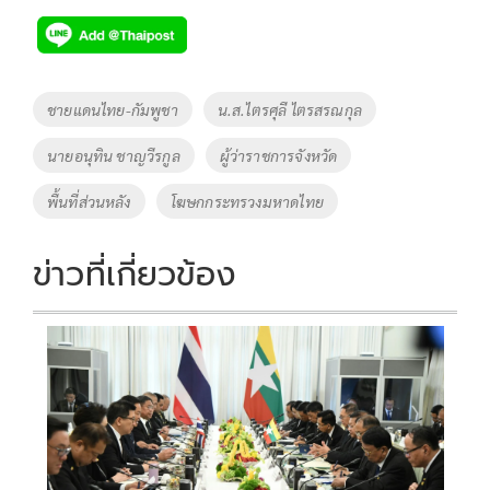
e
tt
p
e
ar
b
er
y
e
o
Li
Tags
ชายแดนไทย-กัมพูชา
น.ส.ไตรศุลี ไตรสรณกุล
o
n
นายอนุทิน ชาญวีรกูล
ผู้ว่าราชการจังหวัด
k
k
พื้นที่ส่วนหลัง
โฆษกกระทรวงมหาดไทย
ข่าวที่เกี่ยวข้อง