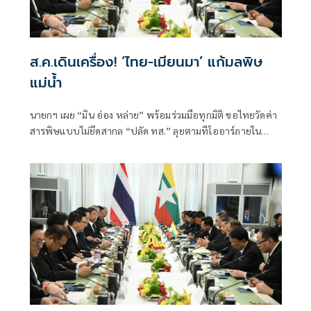
ส.ค.เดินเครื่อง! ‘ไทย-เมียนมา’ แก้มลพิษ
แม่นํ้า
นายกฯ เผย “มิน อ่อง หล่าย” พร้อมร่วมมือทุกมิติ ขอไทยวัดค่า
สารพิษแบบไม่ยึดสากล “ปลัด ทส.” ลุยตามทีโออาร์ภายใน
ส.ค.นี้ “เด็กส้ม” ซัดปูพรมแดงรับเป็นจุดต่ำที่สุดของยุทธศาสตร์
การทูตไทยบนเวทีโลก