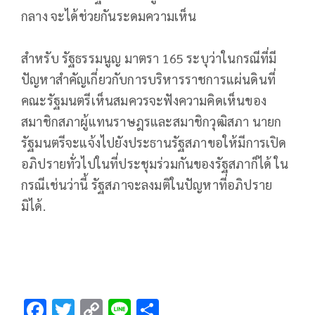
กลาง จะได้ช่วยกันระดมความเห็น
สำหรับ รัฐธรรมนูญ มาตรา 165 ระบุว่าในกรณีที่มี
ปัญหาสำคัญเกี่ยวกับการบริหารราชการแผ่นดินที่
คณะรัฐมนตรีเห็นสมควรจะฟังความคิดเห็นของ
สมาชิกสภาผู้แทนราษฎรและสมาชิกวุฒิสภา นายก
รัฐมนตรีจะแจ้งไปยังประธานรัฐสภาขอให้มีการเปิด
อภิปรายทั่วไปในที่ประชุมร่วมกันของรัฐสภาก็ได้ ใน
กรณีเช่นว่านี้ รัฐสภาจะลงมติในปัญหาที่อภิปราย
มิได้.
F
T
C
Li
S