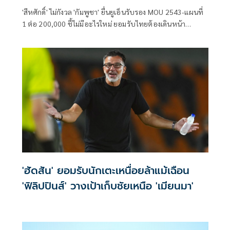
'สีหศักดิ์' ไม่กังวล 'กัมพูชา' ยื่นยูเอ็นรับรอง MOU 2543-แผนที่
1 ต่อ 200,000​ ชี้ไม่มีอะไรใหม่ ยอมรับไทยต้องเดินหน้า
UNCLOS หลัง 'กัมพูชา' เมินเจรจาทวิภาคี เตือนกรรมการสิทธิฯ
ระวังตกเป็นเครื่องมือเขมร​
'ฮัดสัน' ยอมรับนักเตะเหนื่อยล้าแม้เฉือน
'ฟิลิปปินส์' วางเป้าเก็บชัยเหนือ 'เมียนมา'