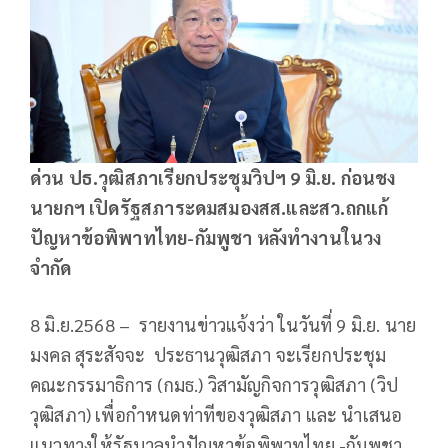
ด่วน ปธ.วุฒิสภาเรียกประชุมวิปฯ 9 มิ.ย. ก่อนชง
นายกฯ เปิดรัฐสภาระดมสมองสส.และสว.ถกแก้
ปัญหาข้อพิพาทไทย-กัมพูชา หลังทำงานในวง
จำกัด
8 มิ.ย.2568 – รายงานข่าวแจ้งว่า ในวันที่ 9 มิ.ย. นาย
มงคล สุระสัจจะ ประธานวุฒิสภา จะเรียกประชุม
คณะกรรมาธิการ (กมธ.) วิสามัญกิจการวุฒิสภา (วิป
วุฒิสภา) เพื่อกำหนดท่าทีของวุฒิสภา และ นำเสนอ
แนวทางให้รัฐบาลนำปัญหาข้อพิพาทไทย -กัมพูชา