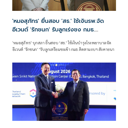
'หมอสุภัทร' ยื่นสอบ 'สธ.' ใช้เงินรพ.จัด
อีเวนต์ 'รักชนก' รับลูกเร่งชง กมธ.
สังคายนา
'หมอสุภัทร’ บุกสภา ยื่นสอบ ‘สธ.’ ใช้เงินบำรุงโรงพยาบาลจัด
อีเวนต์ 'รักชนก' ’รับลูกเตรียมชงเข้า กมธ.ติดตามงบฯ สังคายนา