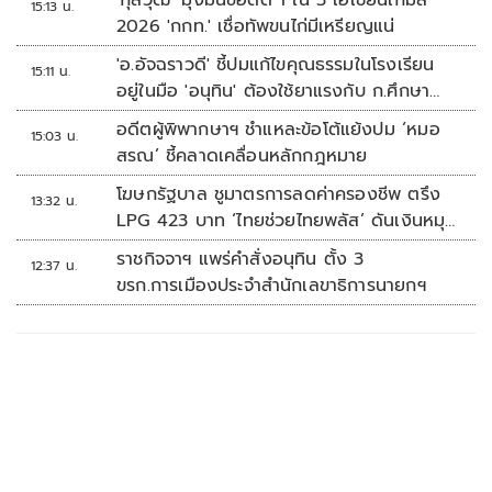
'กุลวุฒิ' มุ่งมั่นขอติด 1 ใน 3 เอเชียนเกมส์
15:13 น.
2026 'กกท.' เชื่อทัพขนไก่มีเหรียญแน่
'อ.อัจฉราวดี' ชี้ปมแก้ไขคุณธรรมในโรงเรียน
15:11 น.
อยู่ในมือ 'อนุทิน' ต้องใช้ยาแรงกับ ก.ศึกษา
เรื่องปืนแค่ปลายเหตุ
อดีตผู้พิพากษาฯ ชำแหละข้อโต้แย้งปม ‘หมอ
15:03 น.
สรณ’ ชี้คลาดเคลื่อนหลักกฎหมาย
โฆษกรัฐบาล ชูมาตรการลดค่าครองชีพ ตรึง
13:32 น.
LPG 423 บาท ‘ไทยช่วยไทยพลัส’ ดันเงินหมุน
แสนล้าน
ราชกิจจาฯ แพร่คำสั่งอนุทิน ตั้ง 3
12:37 น.
ขรก.การเมืองประจำสำนักเลขาธิการนายกฯ