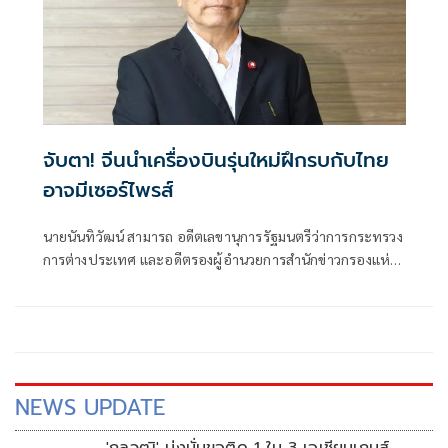
จับตา! จีนนำเครื่องบินรุ่นใหม่ฝึกรบกับไทย
อาจมีเซอร์ไพรส์
นายนันทิวัฒน์ สามารถ อดีตเลขานุการรัฐมนตรีว่าการกระทรวง
การต่างประเทศ และอดีตรองผู้อำนวยการสำนักข่าวกรองแห่ง
ชาติ โพสต์ข้อความผ่านเฟซบุ๊กในหัวข้อ "สัมพันธ์แนบแน่น"
NEWS UPDATE