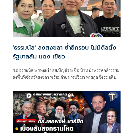
'ธรรมนัส' ลงสงขลา ย้ำอีกรอบ ไม่มีดีลตั้ง
รัฐบาลส้ม แดง เขียว
ร.อ.ธรรมนัส พรหมเผ่า สส.บัญชีรายชื่อ หัวหน้าพรรคกล้าธรรม
ลงพื้นที่จังหวัดสงขลา พร้อมด้วยนางปวีณา หงสกุล ซึ่งร่วมเดิน
ทางมาด้วย เพื่อพบปะนายเดชอิศม์ ขาวทอง และสมาชิกพรรค
ณ ที่ทำการนายเดชอิศม์ โดยมีการประชุมหารือแนวทางการ
ทำงานและขับเคลื่อนนโยบายในพื้นที่ ก่อนเดินทางต่อไปยัง
จังหวัดพัทลุง