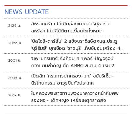
NEWS UPDATE
อิหร่านกร้าว ไม่เปิดช่องแคบฮอร์มุซ หาก
21:24 น.
สหรัฐฯ ไม่ปฏิบัติตามเงื่อนไขทั้งหมด
'บิสโซลี-ดาร์ลัน' 2 แข้งบราซิลซัดคนละประตู
20:56 น.
'บุรีรัมย์' บุกเชือด 'ราชบุรี' เก็บชัยอุ่นเครื่อง 4
นัดรวด
'ชิพ-นครินทร์' รั้งท็อป 4 'เฟอร์-ปัญจรุจน์'
20:51 น.
คว้าแต้มสำคัญ ศึก ARRC สนาม 4 เรซ 2
เปิดลึก 'กรมการปกครอง-มท.' ขยับรีเซ็ต-
20:45 น.
นิรโทษกรรม อาวุธปืนทั่วประเทศ
ในหลวงพระราชทานพวงมาลาวางหน้าหีบศพ
20:17 น.
รองผอ.- เด็กหญิง เหยื่อเหตุกราดยิง