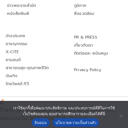
ข่าวพระราชสำนัก
ภูมิภาค
หนังสือพิมพ์
สิ่งแวดล้อม
ต่างประเทศ
PR & PRESS
อาชญากรรม
เกี่ยวกับเรา
X-CITE
ติดต่อและ สนับสนุน
ยานยนต์
สาธารณสุข-คุณภาพชีวิต
Privacy Policy
บันเทิง
ไทยโพสต์ ทีวี
Copyright© thaipost.net, All rights reserved.,
เราใช้คุกกี้เพื่อพัฒนาประสิทธิภาพ และประสบการณ์ที่ดีในการใช้
เว็บไซต์ของคุณ คุณสามารถศึกษารายละเอียดได้ที่นี่
ออกแบบเว็บ จัดทำเว็บไซต์โดย iDesign
ยินยอม
นโยบายความเป็นส่วนตัว