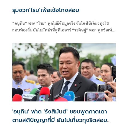
รุมจวก‘โรม’เพ้อเจ้อโกงสอบ
“อนุทิน” ฟาด “โรม” พูดไม่มีข้อมูลจริง จับโยงให้เอี่ยวทุจริต
สอบท้องถิ่น ยันไม่มีหน้าที่ดูทีโออาร์ “วรศิษฎ์” ตอก พูดข้อเท็จ
จริงไม่ครบ
'อนุทิน' ฟาด 'รังสิมันต์' ชอบพูดคาดเดา
ตามสติปัญญาที่มี ยันไม่เกี่ยวทุจริตสอบ