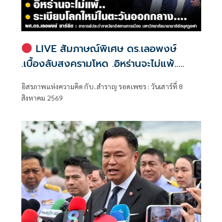
LIVE สัมภาษณ์พิเศษ ดร.เลอพงษ์
.เบื้องลับสงครามโหด .อิหร่านจะไม่แพ้..
.ระเบียบโลกใหม่ในตะวันออกกลาง…. |
อิสรภาพแห่งความคิด กับ..สำราญ รอดเพชร : วันเสาร์ที่ 8
อิสรภาพแห่งความคิด กับ..สำราญ รอด
สิงหาคม 2569
เพชร