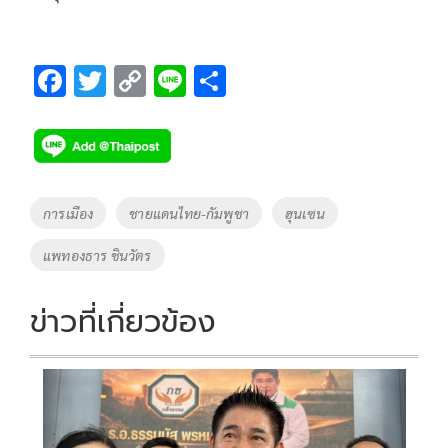
F
T
C
Li
S
ac
wi
o
n
h
e
tt
p
e
ar
b
er
y
e
o
Li
Tags
การเมือง
ชายแดนไทย-กัมพูชา
ฮุนเซน
o
n
แพทองธาร ชินวัตร
k
k
ข่าวที่เกี่ยวข้อง