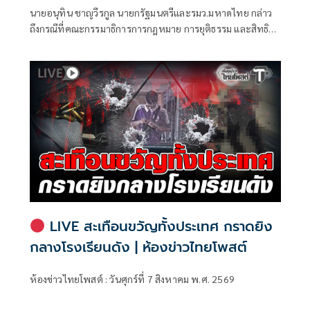
ท้องถิ่น
นายอนุทิน ชาญวีรกูล นายกรัฐมนตรีและรมว.มหาดไทย กล่าว
ถึงกรณีที่คณะกรรมาธิการการกฎหมาย การยุติธรรม และสิทธิ
มนุษยชน สภาผู้แทนราษฎร ที่มี นายรังสิมันต์ โรม เป็นประธาน
กรรมาธิการ มีการอ้างชื่อนายกรัฐมนตรี เข้าไปเกี่ยวข้องกับการ
ทุจริตสอบท้องถิ่น
LIVE สะเทือนขวัญทั้งประเทศ กราดยิง
กลางโรงเรียนดัง | ห้องข่าวไทยโพสต์
ห้องข่าวไทยโพสต์ : วันศุกร์ที่ 7 สิงหาคม พ.ศ. 2569