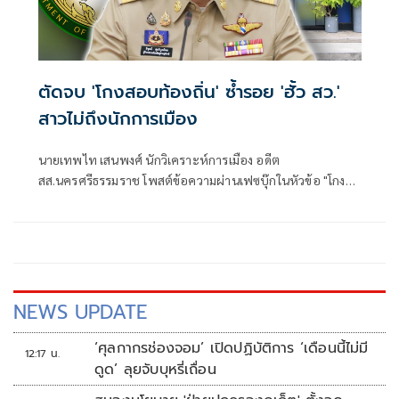
ตัดจบ 'โกงสอบท้องถิ่น' ซ้ำรอย 'ฮั้ว สว.'
สาวไม่ถึงนักการเมือง
นายเทพไท เสนพงศ์ นักวิเคราะห์การเมือง อดีต
สส.นครศรีธรรมราช โพสต์ข้อความผ่านเฟซบุ๊กในหัวข้อ "โกง
สว.-โกงสอบท้องถิ่น ตัดจบ ไม่ถึงนักการเมือง โดยระบุว่า
NEWS UPDATE
‘ศุลกากรช่องจอม’ เปิดปฏิบัติการ ‘เดือนนี้ไม่มี
12:17 น.
ดูด’ ลุยจับบุหรี่เถื่อน