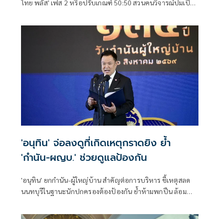
ไทย พลัส' เฟส 2 หรือปรับเกณฑ์ 50:50 สวนคนวิจารณ์ปมเป็น
ภาระประชาชน ชี้การค้า-จีดีพี พุ่งไม่พูดถึง ยันสถานะคลังยัง
แข็งแรง
'อนุทิน' จ่อลงดูที่เกิดเหตุกราดยิง ย้ำ
'กำนัน-ผญบ.' ช่วยดูแลป้องกัน
'อนุทิน' ยกกำนัน-ผู้ใหญ่บ้าน สำคัญต่อการบริหาร ชี้เหตุสลด
นนทบุรีในฐานะนักปกครองต้องป้องกัน ย้ำห้ามพกปืน ล้อม
คอกแล้วแต่ยังเล็ดลอดได้ ขอร่วมมือดูแลพื้นที่เข้ม เตรียมรุดลงดู
ที่เกิดเหตุ