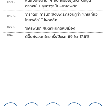
สนองนโยบาย 'ฝ่ายปกครองภูเก็ต' ตั้งจุด
12:01 น.
ตรวจเข้ม คุมอาวุธปืน–ยาเสพติด
‘ภราดร’ การันตีใช้งบพ.ร.ก.เงินกู้ทำ ‘ไทยเที่ยว
11:49 น.
ไทยพลัส’ ไม่ผิดหลัก
11:27 น.
'นครพนม' ฝนตกหนักถล่มเมือง
11:04 น.
ตีปี๊บส่งออกไทยครึ่งปีแรก 69 โต 17.6%