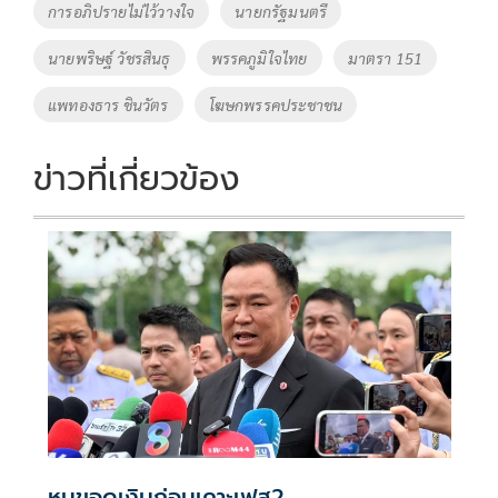
o
Li
Tags
การอภิปรายไม่ไว้วางใจ
นายกรัฐมนตรี
o
n
นายพริษฐ์ วัชรสินธุ
พรรคภูมิใจไทย
มาตรา 151
k
k
แพทองธาร ชินวัตร
โฆษกพรรคประชาชน
ข่าวที่เกี่ยวข้อง
หนูขอดูเงินก่อนเคาะเฟส2