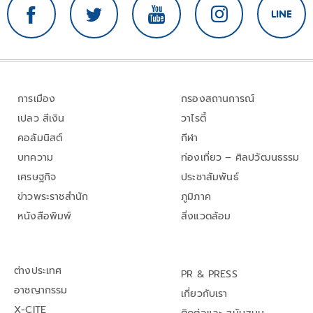
การเมือง
กรองสถานการณ์
เปลว สีเงิน
วาไรตี้
คอลัมนิสต์
กีฬา
บทความ
ท่องเที่ยว – ศิลปวัฒนธรรม
เศรษฐกิจ
ประชาสัมพันธ์
ข่าวพระราชสำนัก
ภูมิภาค
หนังสือพิมพ์
สิ่งแวดล้อม
ต่างประเทศ
PR & PRESS
อาชญากรรม
เกี่ยวกับเรา
X-CITE