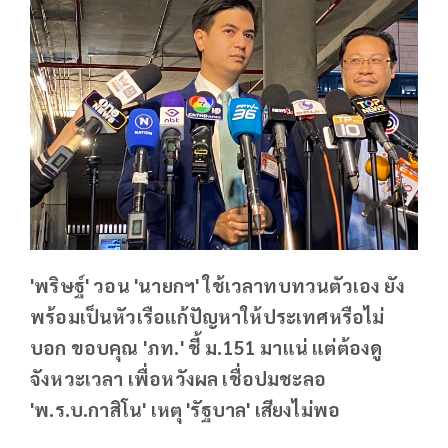
'พริษฐ์' วอน 'นายกฯ' ใช้เวลาทบทวนตัวเอง ยัง
พร้อมเป็นหัวเรือแก้ปัญหาให้ประเทศหรือไม่
บอก ขอบคุณ 'ภท.' ชี้ ม.151 มาแน่ แต่ต้องดู
จังหวะเวลา เพื่อหวังผล เชื่อปมชะลอ
'พ.ร.บ.กาสิโน' เหตุ 'รัฐบาล' เสียงไม่พอ