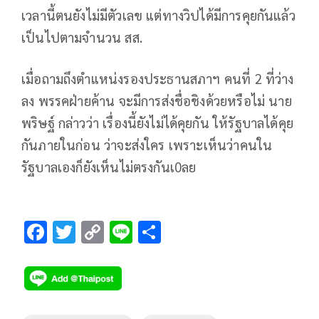
เวลานี้ตนยังไม่มีตัวเลข แต่ทางวิปได้มีการคุยกันแล้ว
เป็นไปตามจำนวน สส.
เมื่อถามถึงตำแหน่งรองประธานสภาฯ คนที่ 2 ที่ว่าง
ลง พรรคฝ่ายค้าน จะมีการส่งชื่อชิงด้วยหรือไม่ นาย
พริษฐ์ กล่าวว่า เรื่องนี้ยังไม่ได้คุยกัน ให้รัฐบาลได้คุย
กันภายในก่อน ว่าจะส่งใคร เพราะเห็นว่าคนใน
รัฐบาลเองก็ยังเห็นไม่ตรงกันเ0ลย
F
T
C
Li
S
ac
wi
o
n
h
e
tt
p
e
ar
b
er
y
e