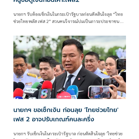
นายกฯ รับต้องเช็กเงินในกระเป๋ารัฐบาลก่อนตัดสินใจลุย “ไทย
ช่วยไทยพลัส เฟส 2” สวนคนวิจารณ์ปมเป็นภาระประชาชน ชี้
การค้า-จีดีพีพุ่งไม่พูดถึง “ศุภจี” รอถก “เอกนิติ” ดันไทยเที่ยว
ไทยพลัสหรือไม่
นายกฯ ขอเช็กเงิน ก่อนลุย 'ไทยช่วยไทย'
เฟส 2 อาจปรับเกณฑ์คนละครึ่ง
นายกฯ รับเช็กเงินในกระเป๋ารัฐบาล ก่อนตัดสินใจลุย 'ไทยช่วย