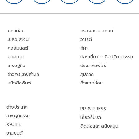
การเมือง
กรองสถานการณ์
เปลว สีเงิน
วาไรตี้
คอลัมนิสต์
กีฬา
บทความ
ท่องเที่ยว – ศิลปวัฒนธรรม
เศรษฐกิจ
ประชาสัมพันธ์
ข่าวพระราชสำนัก
ภูมิภาค
หนังสือพิมพ์
สิ่งแวดล้อม
ต่างประเทศ
PR & PRESS
อาชญากรรม
เกี่ยวกับเรา
X-CITE
ติดต่อและ สนับสนุน
ยานยนต์