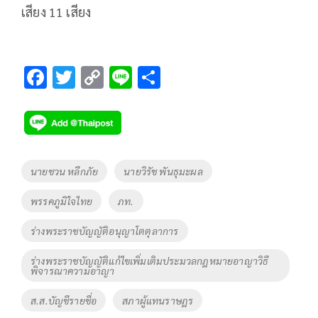
เสียง 11 เสียง
F
T
C
Li
S
ac
wi
o
n
h
e
tt
p
e
ar
b
er
y
e
o
Li
Tags
นายชวน หลีกภัย
นายวิรัช พันธุมะผล
o
n
พรรคภูมิใจไทย
ภท.
k
k
ร่างพระราชบัญญัติอนุญาโตตุลาการ
ร่างพระราชบัญญัติแก้ไขเพิ่มเติมประมวลกฎหมายอาญาวิธี
พิจารณาความอาญา
ส.ส.บัญชีรายชื่อ
สภาผู้แทนราษฎร