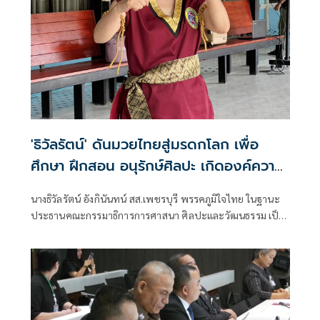
'ธิวัลรัตน์' ดันมวยไทยสู่มรดกโลก เพื่อ
ศึกษา ฝึกสอน อนุรักษ์ศิลปะ เกิดองค์ความ
รู้ สร้างเครือข่ายมวยไทยให้ยั่งยืนในระดับ
นางธิวัลรัตน์ อังกินันทน์ สส.เพชรบุรี พรรคภูมิใจไทย ในฐานะ
นานาชาติ
ประธานคณะกรรมาธิการการศาสนา ศิลปะและวัฒนธรรม เป็น
ประธานเปิดโครงการสัมมนามวยไทยนานาชาติ ประจำปี 2569
ณ โรงเรียนราชประชานุเคราะห์ 47 จังหวัดเพชรบุรี ร่วมกับ
สมาคมสยามยุทธกีฬาพื้นเมืองไทย ตลอดจนทุกภาคส่วน ที่ร่วม
แรงร่วมใจจัดเวทีแห่งการเรียนรู้ เพื่อแลกเปลี่ยนองค์ความรู้และ
สร้างเครือข่ายมวยไทยในระดับนานาชาติ