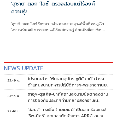
'สุชาติ' ตอก 'ไอซ์' ตรวจสอบแต่ไร้องค์
ความรู้!
'สุชาติ' ตอก 'ไอซ์ รักชนก' กล่าวหางบกระจุกแค่พื้นที่ สส.ภูมิใจ
ไทย เหน็บ แย่! ตรวจสอบแต่ไร้องค์ความรู้ ต้องเป็นมืออาชีพ
กว่านี้ โอ่รักษาผลประโยชน์สูงสุดในหน่วยงานที่ตัวเองรับผิด
ชอบ
NEWS UPDATE
โปรดเกล้าฯ 'พันเอกสุภัทร ชูตินันทน์' ดำรง
23:49 น.
ตำแหน่งนายทหารปฏิบัติการฯ-พระราชทานยศ
'พลตรี'
ซาอุฯ-ตุรเคีย-ปากีสถานลงนามข้อตกลงด้าน
23:45 น.
การป้องกันประเทศท่ามกลางสงครามใน
ภูมิภาค
'ฮอนด้า เรซซิ่ง ไทยแลนด์' เปิดฉากร้อนแรง!
22:46 น.
'ชิพ-มิกซ์' กดเวลาติดหัวแถว ARRC สนาม 4