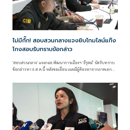
ไม่มีกั๊ก! สอบสวนกลางแจงยิบไทมไลน์แก๊ง
โกงสอบรับทราบข้อกล่าว
'สอบสวนกลาง' แจงกมธ.พัฒนาการเมืองฯ 'ธีรุตม์' นัดรับทราบ
ข้อกล่าวหา 6 ส.ค.นี้ หลังขอเลื่อน เผยมีผู้ต้องหาจากภาคเอกชน
รับสารภาพ 1 คนแล้ว เตรียมส่งข้อมูลหลักฐานไปยัง ป.ป.ช. ต่อ