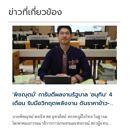
ข่าวที่เกี่ยวข้อง
'พิชญุตม์' การันตีผลงานรัฐบาล 'อนุทิน' 4
เดือน รับมือวิกฤตพลังงาน ดันราคาข้าว-
ยาง-ปาล์ม พุ่งต่อเนื่อง พร้อมอัดมาตรการ
นายพิชญุตม์ พอจิต สส.อุตรดิตถ์ พรรคภูมิใจไทย ในฐานะ
ช่วยลดต้นทุน-ขยายตลาดโลก
โฆษกคณะกรรมมาธิการการเกษตรและสหกรณ์ สภาผู้แทน