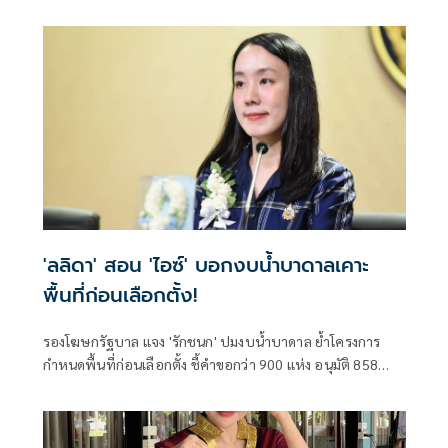
ราษฎร กล่าวถึงสถานการณ์ราคาสินค้าเกษตร ว่า ภายหลัง
รัฐบาลภายใต้การนำของนายอนุทิน ชาญวีรกูล นายกรัฐมนตรี
เข้าบริหารประเทศ 4 เดือน สามารถรับมือกับวิกฤตพลังงาน
และสงครามตะวันออกกลางได้ดี ส่งผลให้ราคาสินค้าเกษตร
หลักปรับตัวสูงขึ้น
'ลลิดา' สอน 'ไอซ์' บอกงบน้ำบาดาลเคาะ
พื้นที่ก่อนเลือกตั้ง!
รองโฆษกรัฐบาล แจง 'รักชนก' ปมงบน้ำบาดาล ย้ำโครงการ
กำหนดพื้นที่ก่อนเลือกตั้ง ชี้คำขอกว่า 900 แห่ง อนุมัติ 858
แห่งตามหลักเกณฑ์ ไม่ใช่จัดสรรตามการเมือง