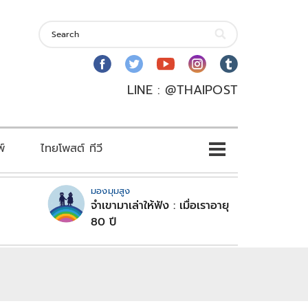
LINE : @THAIPOST
พ์
ไทยโพสต์ ทีวี
มองมุมสูง
จำเขามาเล่าให้ฟัง : เมื่อเราอายุ
80 ปี