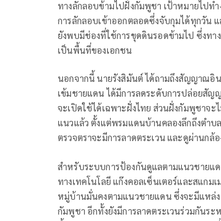
ทางลักลอบข้ามไปฝั่งกัมพูชา​ เป้าหมายไปทำงาน
การลักลอบเข้าออกตลอดซึ่งจับกุมได้ทุกวัน​ แ
ยังพบมีช่องที่ใช้การขุดดินรอดข้ามไป​ ซึ่งทา
เป็นพื้นที่ของเอกชน
นอกจากนี้ นายรังสิมันต์ ได้ถามถึงสัญญาณอิน
เข้มชายแดน ได้มีการลดระดับการปล่อยสั
จะเปิดใช้ได้เฉพาะฝั่งไทย ส่วนฝั่งกัมพูชา
แนวแล้ว ตั้งแต่พรมแดนบ้านคลองลึกถึงตำบลป
ตรวจตราจะมีการลาดตระเวน และดูผ่านกล้อง
สำหรับระบบการป้องกันดูแลตามแนวชายแดน 
ทางเทคโนโลยี แก๊งคอลเซ็นเตอร์และสแกมเมอ
หมู่บ้านมั่นคงตามแนวชายแดน ซึ่งจะมีแหล่ง
กัมพูชา อีกทั้งยังมีการลาดตระเวนร่วมกั