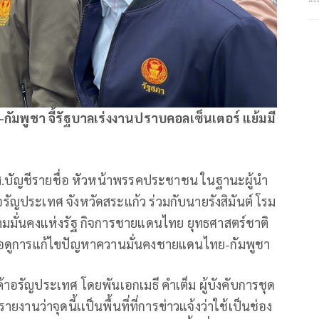
กัมพูชา จี้รัฐบาลเร่งงานปราบคอลเซ็นเตอร์ แย้มมี
า
สส.บัญชีรายชื่อ หัวหน้าพรรคประชาชน ในฐานะผู้นำ
รัญประเทศ จังหวัดสระแก้ว​ ร่วมกับนายรังสิมันต์ โรม
มมั่นคงแห่งรัฐ กิจการชายแดนไทย ยุทธศาสตร์ชาติ
ื่อดูการแก้ไขปัญหาควานมั่นคงชายแดนไทย-กัมพูชา​
าอรัญประเทศ​ โดยพันเอกเมธี คำเต็ม ผู้บังคับการชุด
ว่าจุดนี้​เเป็นพื้นที่ที่การข่าวแจ้งว่า​ใช้เป็นช่อง