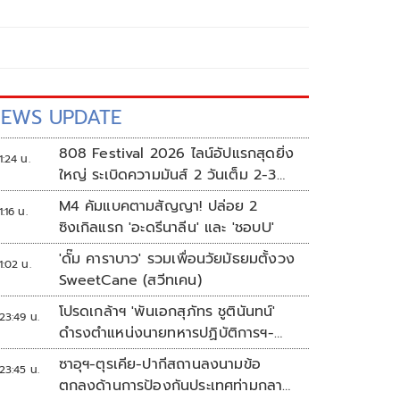
EWS UPDATE
808 Festival 2026 ไลน์อัปแรกสุดยิ่ง
1:24 น.
ใหญ่ ระเบิดความมันส์ 2 วันเต็ม 2-3
ต.ค.นี้
M4 คัมแบคตามสัญญา! ปล่อย 2
1:16 น.
ซิงเกิลแรก 'อะดรีนาลีน' และ 'ชอบU'
'ดั๊ม คาราบาว' รวมเพื่อนวัยมัธยมตั้งวง
1:02 น.
SweetCane (สวีทเคน)
โปรดเกล้าฯ 'พันเอกสุภัทร ชูตินันทน์'
23:49 น.
ดำรงตำแหน่งนายทหารปฏิบัติการฯ-
พระราชทานยศ 'พลตรี'
ซาอุฯ-ตุรเคีย-ปากีสถานลงนามข้อ
23:45 น.
ตกลงด้านการป้องกันประเทศท่ามกลาง