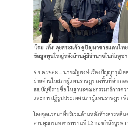
‘โรม-เท้ง’ ลุยสระแก้ว ดูปัญหาชายแดนไทย-
ข้อมูลทุนใหญ่หลังบ้านผู้มีอำนาจในกัมพูช
6 ก.ค.2568 – นายณัฐพงษ์ เรืองปัญญาวุฒิ 
ฝ่ายค้านในสภาผู้แทนราษฎร​ ลงพื้นที่อำเภออ
สส.บัญชีรายชื่อ ในฐานะคณะกรรมาธิการควา
และการปฏิรูปประเทศ​ สภาผู้แทนราษฎร​ เพ
โดยจุดแรกมาที่บริเวณด้านหลังห้างสรรพสินค้
ควบคุมกรมทหารพรานที่ 12 กองกำลังบูรพา รายงาน