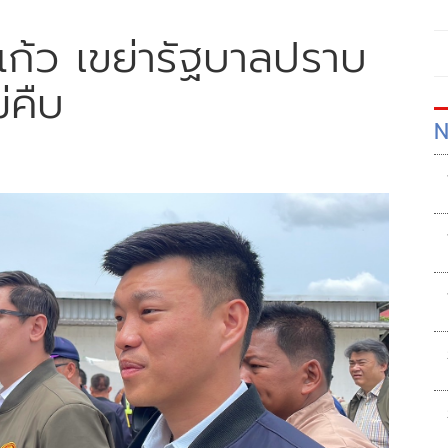
ะแก้ว เขย่ารัฐบาลปราบ
่คืบ
N