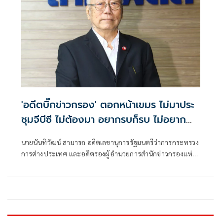
'อดีตบิ๊กข่าวกรอง' ตอกหน้าเขมร ไม่มาประ
ชุมจีบีซี ไม่ต้องมา​ อยากรบก็รบ​ ไม่อยาก
หยุดยิง​ ก็ยิงต่อไป
นายนันทิวัฒน์ สามารถ อดีตเลขานุการรัฐมนตรีว่าการกระทรวง
การต่างประเทศ และอดีตรองผู้อำนวยการสำนักข่าวกรองแห่ง
ชาติ โพสต์ข้อความผ่านเฟซบุ๊กว่า ไม่มาไม่ต้องมา