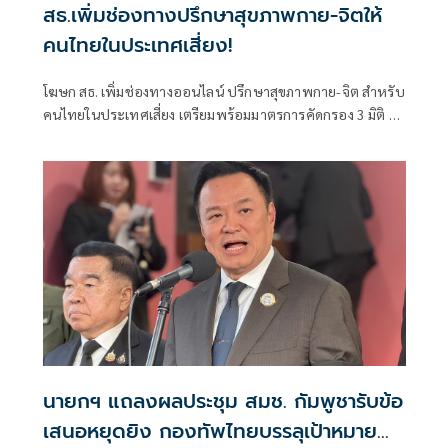
สธ.เพิ่มช่องทางปรึกษาสุขภาพกาย-จิตให้
คนไทยในประเทศเสี่ยง!
โฆษก สธ. เพิ่มช่องทางออนไลน์ ปรึกษาสุขภาพกาย-จิต สำหรับ
คนไทยในประเทศเสี่ยง เตรียมพร้อมมาตรการคัดกรอง 3 มิติ จัด
ทีมแพทย์-จนท.รองรับแล้ว มีการติดตามอาการถึงบ้าน ยัน
พร้อมทั้งบุคลากร-เวชภัณฑ์
นายกฯ แถลงผลประชุม สมช. กัมพูชารับข้อ
เสนอหยุดยิง กองทัพไทยบรรลุเป้าหมาย