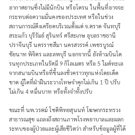
อากาศยานซึ่งไม่มีนักบิน หรือโดรน ในพื้นที่อาจจะ
กระทบต่อความมั่นคงของประเทศ หรือในช่วง
สถานการณ์ตึงเครียดบริเวณตั้งแต่ จ.ตราด จันทบุรี
สระแก้ว บุรีรัมย์ สุรินทร์ ศรีสะเกษ อุบลราชธานี
ปราจีนบุรี นครราชสีมา นครสวรรค์ เพชรบูรณ์
ชัยนาท พิจิตร และลพบุรี นอกจากนี้ ยังห้ามบินโด
รนทุกประเภทในรัศมี 9 กิโลเมตร หรือ 5 ไมค์ทะเล
จากสนามบินหรือที่ขึ้นลงชั่วคราวทุกแห่งโดยเด็ด
ขาด ผู้ใดที่ฝ่าฝืนระวางโทษจำคุกไม่เกิน 1 ปี ปรับ
ไม่เกิน 4 หมื่นบาท หรือทั้งจำทั้งปรับ
ขณะที่ นพ.วรตม์ โชติพิทยสุนนท์ โฆษกกระทรวง
สาธารณสุข แถลงถึงสถานภาพโรงพยาบาลและผลก
ระทบของผู้ป่วยและผู้เสียชีวิตว่า สำหรับข้อมูลผู้ที่ได้