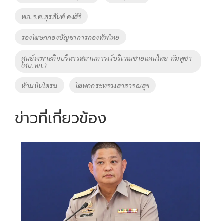
o
n
พล.ร.ต.สุรสันต์ คงสิริ
k
k
รองโฆษกกองบัญชาการกองทัพไทย
ศูนย์เฉพาะกิจบริหารสถานการณ์บริเวณชายแดนไทย-กัมพูชา
(ศบ.ทก.)
ห้ามบินโดรน
โฆษกกระทรวงสาธารณสุข
ข่าวที่เกี่ยวข้อง