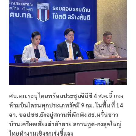
ศบ.ทก.ระบุไทยพร้อมประชุมจีบีซี 4 ส.ค.นี้ แจง
ห้ามบินโดรนทุกประเภทรัศมี 9 กม. ในพื้นที่ 14
จว. ขอปชช.ยังอยู่สถานที่พักพิง สธ.หวั่นชาว
บ้านเครียดเสี่ยงฆ่าตัวตาย สถานทูต-กงสุลใหญ่
ไทยทำงานเชิงรุกเร่งชี้แจง