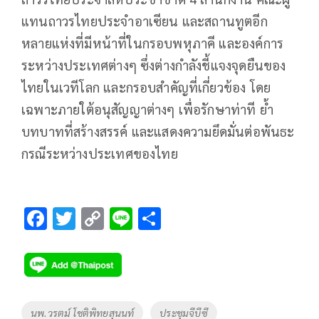
แทนถาวรไทยประจำอาเซียน และสถานทูตอีก
หลายแห่งที่มีหน้าที่ในกรอบพหุภาคี และองค์การ
ระหว่างประเทศต่างๆ ซึ่งต่างกำลังชี้แจงจุดยืนของ
ไทยในเวทีโลก และกรอบสำคัญที่เกี่ยวข้อง โดย
เฉพาะภายใต้อนุสัญญาต่างๆ เพื่อรักษาท่าที ย้ำ
บทบาทที่สร้างสรรค์ และแสดงความยึดมั่นต่อพันธะ
กรณีระหว่างประเทศของไทย
F
T
C
Li
S
ac
wi
o
n
h
e
tt
p
e
ar
b
er
y
e
o
Li
Tags
นพ.วรตม์ โชติพิทยสุนนท์
ประชุมจีบีซี