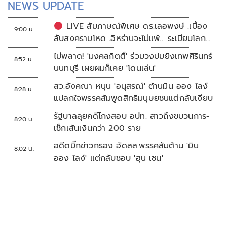
NEWS UPDATE
LIVE สัมภาษณ์พิเศษ ดร.เลอพงษ์ .เบื้อง
9:00 น.
ลับสงครามโหด .อิหร่านจะไม่แพ้.. .ระเบียบโลก
ใหม่ในตะวันออกกลาง…. | อิสรภาพแห่งความ
ไม่พลาด! 'มงคลกิตติ์' ร่วมวงปมยิงเทพศิรินทร์
8:52 น.
คิด กับ..สำราญ รอดเพชร
นนทบุรี เผยผมก็เคย 'โดนเล่น'
สว.อังคณา หนุน 'อนุสรณ์' ต้านมิน ออง ไลง์
8:28 น.
แปลกใจพรรคส้มพูดสิทธิมนุษยชนแต่กลับเงียบ
รัฐบาลลุยคดีโกงสอบ อปท. สาวถึงขบวนการ-
8:20 น.
เช็กเส้นเงินกว่า 200 ราย
อดีตบิ๊กข่าวกรอง อัดสส.พรรคส้มต้าน 'มิน
8:02 น.
ออง ไลง์' แต่กลับชอบ 'ฮุน เซน'