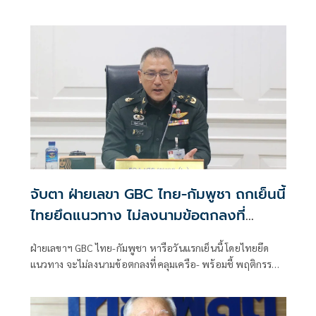
ชาติ โพสต์ข้อความผ่านเฟซบุ๊กว่า
จับตา ฝ่ายเลขา GBC ไทย-กัมพูชา ถกเย็นนี้
ไทยยึดแนวทาง ไม่ลงนามข้อตกลงที่
คลุมเครือ
ฝ่ายเลขาฯ GBC ไทย-กัมพูชา หารือวันแรกเย็นนี้ โดยไทยยึด
แนวทาง จะไม่ลงนามข้อตกลงที่คลุมเครือ- พร้อมชี้ พฤติกรรม
ฝ่ายกัมพูชาผิดกติกาสากล 5 ประเด็น