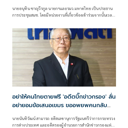
แล้ว
นายอนุทิน ชาญวีรกูล นายกฯและรมว.มหาดไทย เป็นประธาน
การประชุมสมช. โดยมีหน่วยงานที่เกี่ยวข้องเข้าร่วมจากนั้นเวลา
17.15 น. นายอนุทิน ให้สัมภาษณ์หลังการประชุมว่า การประชุม
วันนี้นอกจากประชุม สมช.แล้ว ยังเป็นการประชุม คณะรัฐมนตรี
ตามมาตรา 8
อย่าให้คนไทยตายฟรี 'อดีตบิ๊กข่าวกรอง' ลั่น
อย่ายอมข้อเสนอเขมร ขออพยพคนกลับ
ถิ่นฐานที่เคยอยู่
นายนันทิวัฒน์ สามารถ อดีตเลขานุการรัฐมนตรีว่าการกระทรวง
การต่างประเทศ และอดีตรองผู้อำนวยการสำนักข่าวกรองแห่ง