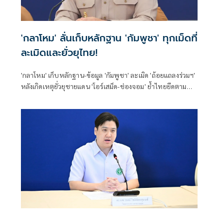
'กลาโหม' ลั่นเก็บหลักฐาน 'กัมพูชา' ทุกเม็ดที่
ละเมิดและยั่วยุไทย!
'กลาโหม' เก็บหลักฐาน-ข้อมูล 'กัมพูชา' ละเมิด 'ถ้อยแถลงร่วมฯ'
หลังเกิดเหตุยั่วยุชายแดน 'โอร์เสม็ด-ช่องจอม' ย้ำไทยยึดตาม
'กฎใช้กำลัง' จากเบาไปหนัก สอดรับสถานการณ์