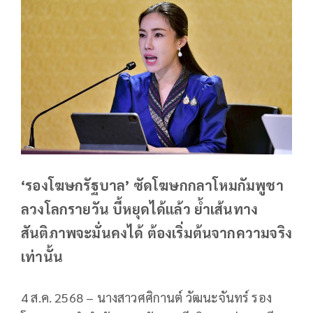
‘รองโฆษกรัฐบาล’ ซัดโฆษกกลาโหมกัมพูชา
ลวงโลกรายวัน บี้หยุดได้แล้ว ย้ำเส้นทาง
สันติภาพจะมั่นคงได้ ต้องเริ่มต้นจากความจริง
เท่านั้น
4 ส.ค. 2568 – นางสาวศศิกานต์ วัฒนะจันทร์ รอง