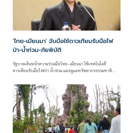
'ไทย-เมียนมา' จับมือใช้ดาวเทียมรับมือไฟ
ป่า-น้ำท่วม-ภัยพิบัติ
รัฐบาลเดินหน้าความร่วมมือไทย–เมียนมา ใช้เทคโนโลยี
ดาวเทียมรับมือไฟป่า น้ำท่วม และดูแลทรัพยากรธรรมชาติ
ชายแดน ยกระดับการจัดการภัยพิบัติและสิ่งแวดล้อมร่วมกัน