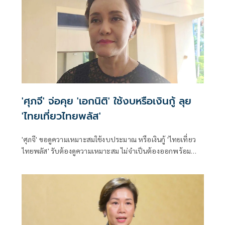
'ศุภจี' จ่อคุย 'เอกนิติ' ใช้งบหรือเงินกู้ ลุย
'ไทยเที่ยวไทยพลัส'
'ศุภจี' ขอดูความเหมาะสมใช้งบประมาณ หรือเงินกู้ 'ไทยเที่ยว
ไทยพลัส' รับต้องดูความเหมาะสม ไม่จำเป็นต้องออกพร้อม
'ไทยช่วยไทยพลัส'