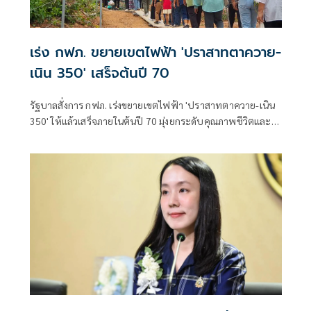
เร่ง กฟภ. ขยายเขตไฟฟ้า 'ปราสาทตาควาย-
เนิน 350' เสร็จต้นปี 70
รัฐบาลสั่งการ กฟภ. เร่งขยายเขตไฟฟ้า 'ปราสาทตาควาย-เนิน
350' ให้แล้วเสร็จภายในต้นปี 70 มุ่งยกระดับคุณภาพชีวิตและ
ขวัญกำลังพลแนวหน้า เสริมสร้างความมั่นคงชายแดน