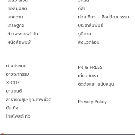
เปลว สีเงิน
วาไรตี้
คอลัมนิสต์
กีฬา
บทความ
ท่องเที่ยว – ศิลปวัฒนธรรม
เศรษฐกิจ
ประชาสัมพันธ์
ข่าวพระราชสำนัก
ภูมิภาค
หนังสือพิมพ์
สิ่งแวดล้อม
ต่างประเทศ
PR & PRESS
อาชญากรรม
เกี่ยวกับเรา
X-CITE
ติดต่อและ สนับสนุน
ยานยนต์
สาธารณสุข-คุณภาพชีวิต
Privacy Policy
บันเทิง
ไทยโพสต์ ทีวี