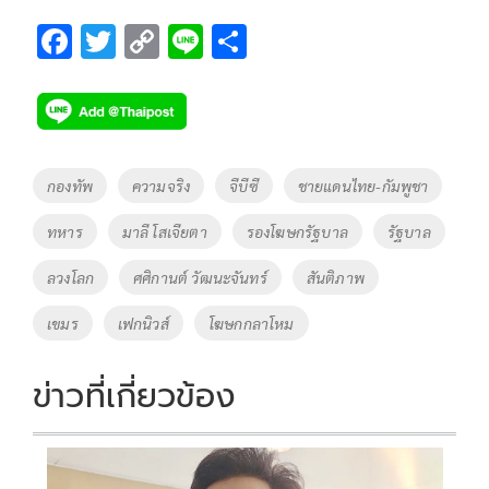
F
T
C
Li
S
ac
wi
o
n
h
e
tt
p
e
ar
b
er
y
e
o
Li
Tags
กองทัพ
ความจริง
จีบีซี
ชายแดนไทย-กัมพูชา
o
n
ทหาร
มาลี โสเจียตา
รองโฆษกรัฐบาล
รัฐบาล
k
k
ลวงโลก
ศศิกานต์ วัฒนะจันทร์
สันติภาพ
เขมร
เฟกนิวส์
โฆษกกลาโหม
ข่าวที่เกี่ยวข้อง