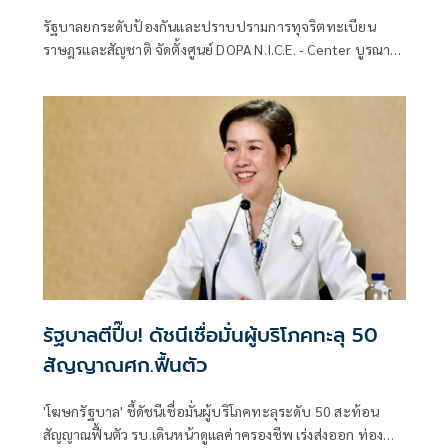
รัฐบาลยกระดับป้องกันและปราบปรามการทุจริตทะเบียน
ราษฎรและสัญชาติ จัดตั้งศูนย์ DOPA N.I.C.E. - Center บูรณา
การกระบวนการยุติธรรมและภาคีเครือข่าย
รัฐบาลตีปี๊บ! ดัชนีเชื่อมั่นผู้บริโภคทะลุ 50
สัญญาณศก.ฟื้นตัว
'โฆษกรัฐบาล' ชี้ดัชนีเชื่อมั่นผู้บริโภคทะลุระดับ 50 สะท้อน
สัญญาณฟื้นตัว รบ.เดินหน้าดูแลค่าครองชีพ เร่งส่งออก ท่อง