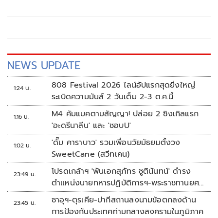
เที่ยว และการลงทุนต่อเนื่อง
NEWS UPDATE
808 Festival 2026 ไลน์อัปแรกสุดยิ่งใหญ่
1:24 น.
ระเบิดความมันส์ 2 วันเต็ม 2-3 ต.ค.นี้
M4 คัมแบคตามสัญญา! ปล่อย 2 ซิงเกิลแรก
1:16 น.
'อะดรีนาลีน' และ 'ชอบU'
'ดั๊ม คาราบาว' รวมเพื่อนวัยมัธยมตั้งวง
1:02 น.
SweetCane (สวีทเคน)
โปรดเกล้าฯ 'พันเอกสุภัทร ชูตินันทน์' ดำรง
23:49 น.
ตำแหน่งนายทหารปฏิบัติการฯ-พระราชทานยศ
'พลตรี'
ซาอุฯ-ตุรเคีย-ปากีสถานลงนามข้อตกลงด้าน
23:45 น.
การป้องกันประเทศท่ามกลางสงครามในภูมิภาค