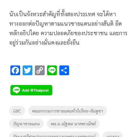
นับเป็นจังหวะสำคัญที่ทั้งสองประเทศ จะได้หา
ทางออกต่อปัญหาตามแนวชายแดนอย่างสันติ ยึด
หลักอธิปไตย ความปลอดภัยของประชาชน และการ
อยู่ร่วมกันอย่างมั่นคงและยั่งยืน
F
T
C
Li
S
ac
wi
o
n
h
e
tt
p
e
ar
b
er
y
e
o
Li
Tags
GBC
คณะกรรมการชายแดนทั่วไปไทย-กัมพูชา
o
n
ปัญหาชายแดน
พล.อ.ณัฐพล นาคพาณิชย์
k
k
รัฐมนตรีช่วยว่าการกระทรวงเกษตรและสหกรณ์
เกาะกง