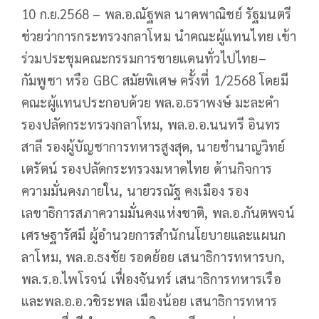
10 ก.ย.2568 – พล.อ.ณัฐพล นาคพาณิชย์ รัฐมนตรี
ช่วยว่าการกระทรวงกลาโหม นำคณะผู้แทนไทย เข้า
ร่วมประชุมคณะกรรมการชายแดนทั่วไปไทย–
กัมพูชา หรือ GBC สมัยพิเศษ ครั้งที่ 1/2568 โดยมี
คณะผู้แทนประกอบด้วย พล.อ.ธราพงษ์ มะละคำ
รองปลัดกระทรวงกลาโหม, พล.อ.อ.นนทรี อินทร
สาลี รองผู้บัญชาการทหารสูงสุด, นายชำนาญวิทย์
เตรัตน์ รองปลัดกระทรวงมหาดไทย ด้านกิจการ
ความมั่นคงภายใน, นายวรณัฐ คงเมือง รอง
เลขาธิการสภาความมั่นคงแห่งชาติ, พล.อ.กันตพจน์
เศรษฐารัศมี ผู้อำนวยการสำนักนโยบายและแผนก
ลาโหม, พล.อ.ธงชัย รอดย้อย เสนาธิการทหารบก,
พล.ร.อ.ไพโรจน์ เฟื่องจันทร์ เสนาธิการทหารเรือ
และพล.อ.อ.วชิระพล เมืองน้อย เสนาธิการทหาร