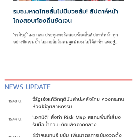
รมช.มหาดไทยลั่นไม่มีมวยล้ม! สัปดาห์หน้า
โกงสอบท้องถิ่นชัดเจน
'วรศิษฎ์' เผย กสถ.ประชุมทุจริตสอบท้องถิ่นสัปดาห์หน้า ทุก
อย่างชัดเจน ย้ำ ไม่มวยล้มต้มคนดูแน่ แจง ไม่ได้ล่าช้า แต่อยู่
ระหว่างขั้นตอน ชี้ตัวเลขคนโกง ป.ป.ช. มากกว่า เหตุมีบางเรื่อง
ยังไม่เห็น
NEWS UPDATE
จี้รัฐเร่งแก้วิกฤติมันสำปะหลังไทย ห่วงกระทบ
16:48 น.
ห่วงโซ่อุตสาหกรรม
'เอกนิติ' สั่งทำ Risk Map สแกนพื้นที่เสี่ยง
16:44 น.
รับมือน้ำท่วม-ภัยแล้งภาคกลาง
ผู้ว่าฯนนทบุรี ขยับ เพิ่มมาตรการเข้มงวดตั้ง