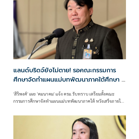
แลนด์บริดจ์ยังไม่ตาย! รอคณะกรรมการ
ศึกษาจัดทำแผนแม่บทพัฒนาภาคใต้ศึกษา 1
ปี
'สิริพงศ์' เผย 'คมนาคม' แจ้ง ครม.รับทราบ เตรียมตั้งคณะ
กรรมการศึกษาจัดทำแผนแม่บทพัฒนาภาคใต้ หวังเสร็จภายใน
1 ปี ให้ทันรัฐบาลนี้ คาดเสนอนายกฯแต่งตั้งได้สัปดาห์หน้า