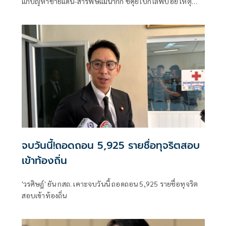
แก้ปัญหาชายแดน-สารพิษแม่น้ำกก ชี้คุยไปก็ไลฟ์บอย เหตุ
ควบคุมกองกำลังว้าไม่ได้ เตือนอาจเป็นการเพิ่มความชอบธรรม
ให้รัฐบาลเมียนมา
จบวันนี้!ถอดถอน 5,925 รายชื่อทุจริตสอบ
เข้าท้องถิ่น
'วรศิษฎ์' ยัน กสถ. เคาะจบวันนี้ ถอดถอน 5,925 รายชื่อทุจริต
สอบเข้าท้องถิ่น