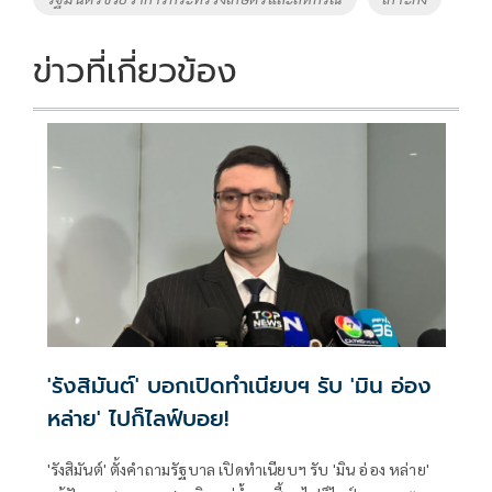
ข่าวที่เกี่ยวข้อง
'รังสิมันต์' บอกเปิดทำเนียบฯ รับ 'มิน อ่อง
หล่าย' ไปก็ไลฟ์บอย!
'รังสิมันต์' ตั้งคำถามรัฐบาล เปิดทำเนียบฯ รับ 'มิน อ่อง หล่าย'