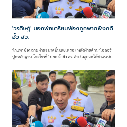
'วรศิษฎ์' บอกพ่อเตรียมฟ้องถูกพาดพิงคดี
ฮั้ว สว.
'โกแพ' ย้อนถาม ง่ายขนาดนั้นเลยเหรอ? หลังฝ่ายค้าน 'ไอลอว์'
ปูดหลักฐาน 'โกเกียรติ' บอก ถ้าฮั้ว สว. สำเร็จลูกจะได้ตำแหน่ง
ในรัฐบาล จ่อดำเนินคดี ท้าถ้ามีหลักฐานก็ส่งให้เจ้าหน้าที่เลย