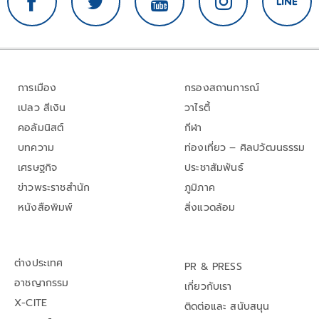
การเมือง
กรองสถานการณ์
เปลว สีเงิน
วาไรตี้
คอลัมนิสต์
กีฬา
บทความ
ท่องเที่ยว – ศิลปวัฒนธรรม
เศรษฐกิจ
ประชาสัมพันธ์
ข่าวพระราชสำนัก
ภูมิภาค
หนังสือพิมพ์
สิ่งแวดล้อม
ต่างประเทศ
PR & PRESS
อาชญากรรม
เกี่ยวกับเรา
X-CITE
ติดต่อและ สนับสนุน