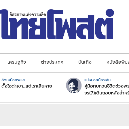
เศรษฐกิจ
ต่างประเทศ
บันเทิง
หนังสือพิม
คิดเหนือกระแส
แม่หมอสมัครเล่น
ตั้งใจด่าเขา...แต่เราเสียหาย
คู่มือทบทวนชีวิตช่วงพร
จร(7)เดินถอยหลังสำหร
ลัคนาราศีตอนที่2