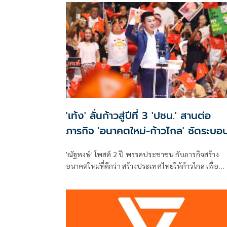
'เท้ง' ลั่นก้าวสู่ปีที่ 3 'ปชน.' สานต่อ
ภารกิจ 'อนาคตใหม่-ก้าวไกล' ซัดระบอ
สีน้ำเงิน ทำหลักนิติรัฐ-นิติธรรมสั่นคล
'ณัฐพงษ์' โพสต์ 2 ปี พรรคประชาชน กับภารกิจสร้าง
อนาคตใหม่ที่ดีกว่า สร้างประเทศไทยให้ก้าวไกล เพื่อ
อำนาจสูงสุดเป็นของประชาชน