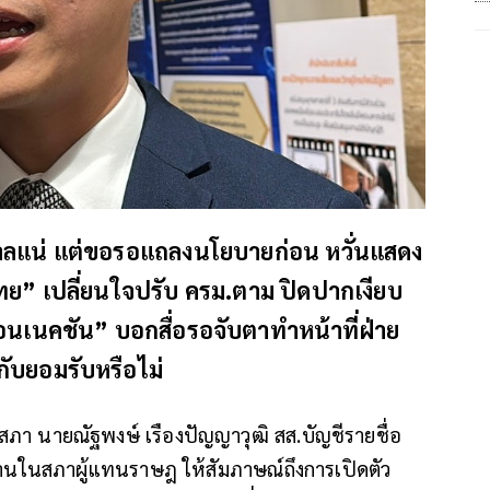
าลแน่ แต่ขอรอแถลงนโยบายก่อน หวั่นแสดง
ทย” เปลี่ยนใจปรับ ครม.ตาม ปิดปากเงียบ
์คอนเนคชัน” บอกสื่อรอจับตาทำหน้าที่ฝ่าย
ากับยอมรับหรือไม่
รัฐสภา นายณัฐพงษ์ เรืองปัญญาวุฒิ สส.บัญชีรายชื่อ
นในสภาผู้แทนราษฎ ให้สัมภาษณ์ถึงการเปิดตัว