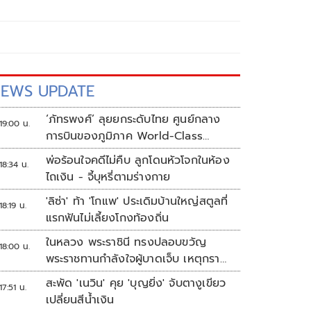
EWS UPDATE
‘ภัทรพงศ์’ ลุยยกระดับไทย ศูนย์กลาง
19:00 น.
การบินของภูมิภาค World-Class
Aviation Hub | ห้องข่าวไทยโพสต์สุด
พ่อร้อนใจคดีไม่คืบ ลูกโดนหัวโจกในห้อง
18:34 น.
สัปดาห์
ไถเงิน - จี้บุหรี่ตามร่างกาย
'ลิซ่า' ท้า 'โกแพ' ประเดิมบ้านใหญ่สตูลที่
18:19 น.
แรกฟันไม่เลี้ยงโกงท้องถิ่น
ในหลวง พระราชินี ทรงปลอบขวัญ
18:00 น.
พระราชทานกำลังใจผู้บาดเจ็บ เหตุกราด
ยิง รร.เทพศิรินทร์นนทบุรี
สะพัด 'เนวิน' คุย 'บุญยิ่ง' จับตางูเขียว
17:51 น.
เปลี่ยนสีน้ำเงิน