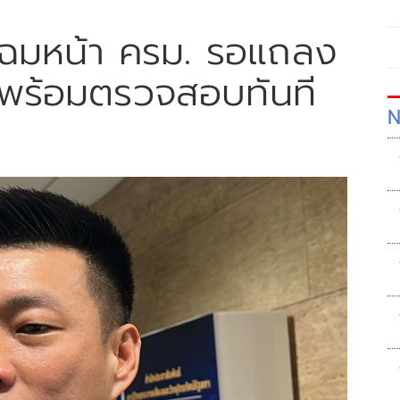
ณ์โฉมหน้า ครม. รอแถลง
 พร้อมตรวจสอบทันที
N