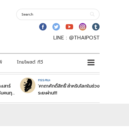
LINE : @THAIPOST
พ์
ไทยโพสต์ ทีวี
ทรรศนะ
ะเสาร์
'คาถาศักดิ์สิทธิ์'สำหรับโลกในช่วง
ับคนทุก
ระยะผ่าน!!!