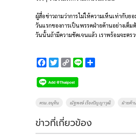
ผู้สื่อข่าวถามว่าการไม่ให้ความเห็นเท่ากับย
วันแรกของการเป็นพรรคฝ่ายค้านอย่างเต็ม
วันนั้นถ้ามีความชัดเจนแล้ว เราพร้อมจะต
F
T
C
Li
S
ac
wi
o
n
h
e
tt
p
e
ar
b
er
y
e
o
Li
Tags
ครม.อนุทิน
ณัฐพงษ์ เรืองปัญญาวุฒิ
ฝ่ายค้า
o
n
k
k
ข่าวที่เกี่ยวข้อง