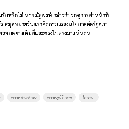
อมรับหรือไม่ นายณัฐพงษ์ กล่าวว่า รอดูการทำหน้าที่
ตัว หมุดหมายวันแรกคือการแถลงนโยบายต่อรัฐสภา
รวจสอบอย่างเต็มที่และตรงไปตรงมาแน่นอน
น
พรรคประชาชน
พรรคภูมิใจไทย
โผครม.