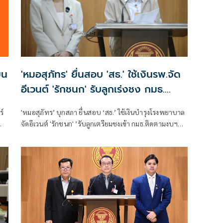
ยน
'หมอสุภัทร' ยื่นสอบ 'สธ.' ใช้เงินรพ.จัด
อีเวนต์ 'รักชนก' รับลูกเร่งชง กมธ.
สังคายนา
ร์
'หมอสุภัทร’ บุกสภา ยื่นสอบ ‘สธ.’ ใช้เงินบำรุงโรงพยาบาล
จัดอีเวนต์ 'รักชนก' ’รับลูกเตรียมชงเข้า กมธ.ติดตามงบฯ
สังคายนา