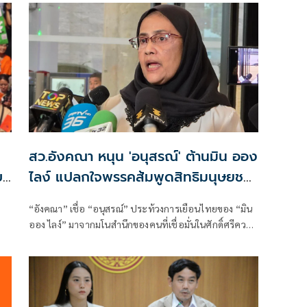
สว.อังคณา หนุน 'อนุสรณ์' ต้านมิน ออง
บ
ไลง์ แปลกใจพรรคส้มพูดสิทธิมนุษยชน
อน
แต่กลับเงียบ
“อังคณา” เชื่อ “อนุสรณ์” ประท้วงการเยือนไทยของ “มิน
ออง ไลง์” มาจากมโนสำนึกของคนที่เชื่อมั่นในศักดิ์ศรีความ
เป็