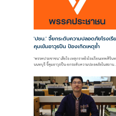
'ปชน.' จี้ยกระดับความปลอดภัยโรงเรี
คุมเข้มอาวุธปืน ป้องเกิดเหตุซ้ำ
'พรรคประชาชน' เสียใจ เหตุกราดยิงโรงเรียนเทพศิรินท
นนทบุรี จี้คุมอาวุธปืน-ยกระดับความปลอดภัยในสถาน
ศึกษา ของดเผยแพร่ความรุนแรง