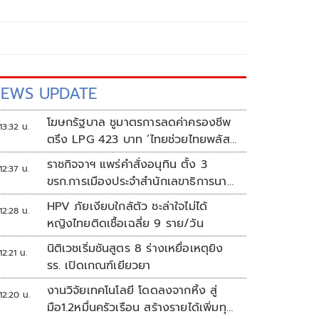
EWS UPDATE
โฆษกรัฐบาล ชูมาตรการลดค่าครองชีพ
13:32 น.
ตรึง LPG 423 บาท ‘ไทยช่วยไทยพลัส’
ดันเงินหมุนแสนล้าน
ราชกิจจาฯ แพร่คำสั่งอนุทิน ตั้ง 3
12:37 น.
ขรก.การเมืองประจำสำนักเลขาธิการนา
ยกฯ
HPV ภัยเงียบใกล้ตัว ชะล่าใจไม่ได้
12:28 น.
หญิงไทยติดเชื้อเฉลี่ย 9 ราย/วัน
นิติเวชเริ่มชันสูตร 8 ร่างเหยื่อเหตุยิง
12:21 น.
รร. เปิดเกณฑ์เยียวยา
งานวิจัยเทคโนโลยี โดดลงจากหิ้ง สู่
12:20 น.
มือ1.2หมื่นครัวเรือน สร้างรายได้เพิ่มทุก