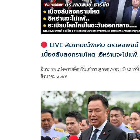
LIVE สัมภาษณ์พิเศษ ดร.เลอพงษ์
.เบื้องลับสงครามโหด .อิหร่านจะไม่แพ้..
.ระเบียบโลกใหม่ในตะวันออกกลาง…. |
อิสรภาพแห่งความคิด กับ..สำราญ รอดเพชร : วันเสาร์ที่
อิสรภาพแห่งความคิด กับ..สำราญ รอ
สิงหาคม 2569
เพชร