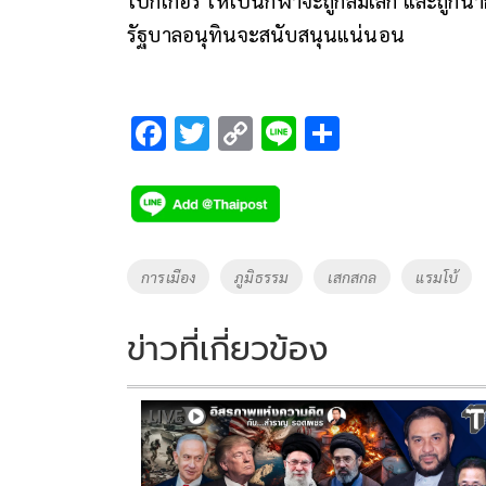
รัฐบาลอนุทินจะสนับสนุนแน่นอน
F
T
C
Li
S
ac
wi
o
n
h
e
tt
p
e
ar
b
er
y
e
o
Li
Tags
การเมือง
ภูมิธรรม
เสกสกล
แรมโบ้
o
n
k
k
ข่าวที่เกี่ยวข้อง