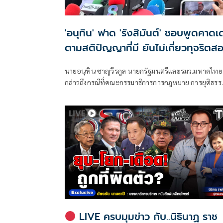
'อนุทิน' ฟาด 'รังสิมันต์' ชอบพูดคาดเ
ตามสติปัญญาที่มี ยันไม่เกี่ยวทุจริตส
ท้องถิ่น
นายอนุทิน ชาญวีรกูล นายกรัฐมนตรีและรมว.มหาดไทย
กล่าวถึงกรณีที่คณะกรรมาธิการการกฎหมาย การยุติธรร
และสิทธิมนุษยชน สภาผู้แทนราษฎร ที่มี นายรังสิมันต์ โ
เป็นประธานกรรมาธิการ มีการอ้างชื่อนายกรัฐมนตรี
เข้าไปเกี่ยวข้องกับการทุจริตสอบท้องถิ่น
LIVE ครบมุมข่าว กับ..นิธินาฏ ราช