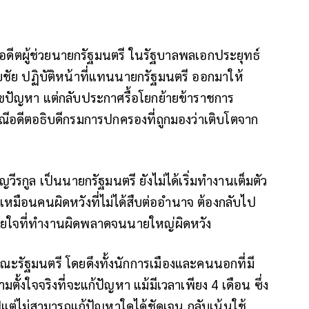
อดีตผู้ช่วยนายกรัฐมนตรี ในรัฐบาลพลเอกประยุทธ์
ชยชัย ปฏิบัติหน้าที่แทนนายกรัฐมนตรี ออกมาให้
ขปัญหา แต่กลับประกาศรื้อโยกย้ายข้าราชการ
รณีอดีตอธิบดีกรมการปกครองที่ถูกมองว่าเติบโตจาก
วีรกูล เป็นนายกรัฐมนตรี ยังไม่ได้เริ่มทำงานเต็มตัว
เหมือนคนผิดหวังที่ไม่ได้สืบต่ออำนาจ ต้องกลับไป
เสียใจที่ทำงานผิดพลาดจนนายใหญ่ผิดหวัง
ณะรัฐมนตรี โดยดึงทั้งนักการเมืองและคนนอกที่มี
ั้งใจจริงที่จะแก้ปัญหา แม้มีเวลาเพียง 4 เดือน ซึ่ง
ปีแต่ไม่สามารถแก้ปัญหาใดได้ชัดเจน กลับเน้นใช้