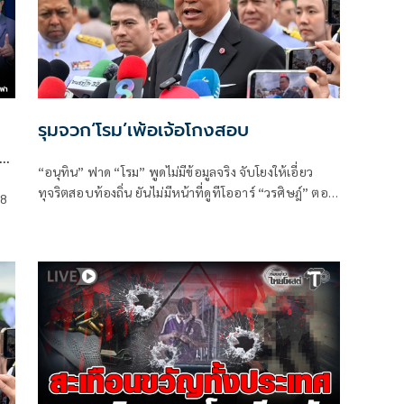
รุมจวก‘โรม’เพ้อเจ้อโกงสอบ
“อนุทิน” ฟาด “โรม” พูดไม่มีข้อมูลจริง จับโยงให้เอี่ยว
ทุจริตสอบท้องถิ่น ยันไม่มีหน้าที่ดูทีโออาร์ “วรศิษฎ์” ตอก
 8
ด
พูดข้อเท็จจริงไม่ครบ