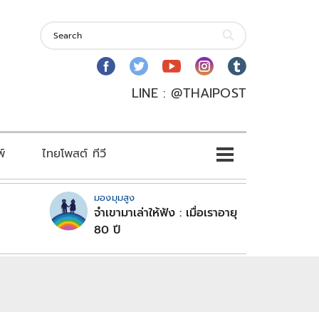
LINE : @THAIPOST
พ์
ไทยโพสต์ ทีวี
มองมุมสูง
จำเขามาเล่าให้ฟัง : เมื่อเราอายุ
80 ปี