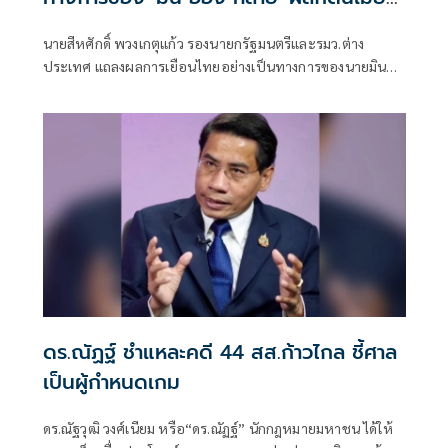
นมากลับสู่อาเซียน
นายสีหศักดิ์ พวงเกตุแก้ว รองนายกรัฐมนตรีและรมว.ต่าง
ประเทศ แถลงผลการเยือนไทยอย่างเป็นทางการของนายมิน
ออง หล่าย ประธานาธิบดีแห่งสาธารณรัฐแห่งสหภาพเมียนมา
ว่า การเยือนครั้งนี้เกิดขึ้นในช่วงเปลี่ยนผ่านทางการเมืองของเมีย
นมา ซึ่งไทยมองว่าเป็นช่วงเวลาสำคัญในการผลักดันความร่วม
มือทั้งในระดับทวิภาคีและระดับภูมิภาค
ดร.ณัฏฐ์ ชำแหละคดี 44 สส.ก้าวไกล ชี้ศาล
เป็นผู้กำหนดเกม
ดร.ณัฐวุฒิ วงศ์เนียม หรือ“ดร.ณัฏฐ์” นักกฎหมายมหาชน ได้ให้