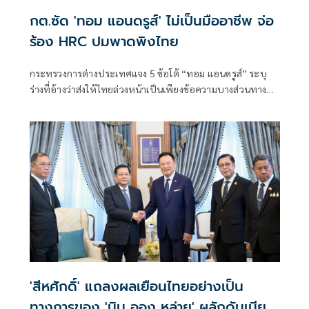
กต.ซัด 'ทอม แอนดรูส์' ไม่เป็นมืออาชีพ จ่อ
ร้อง HRC ปมพาดพิงไทย
กระทรวงการต่างประเทศแจง 5 ข้อโต้ “ทอม แอนดรูส์” ระบุ
ร่างที่อ้างว่าส่งให้ไทยล่วงหน้าเป็นเพียงข้อความบางส่วนทาง
อีเมล ฝ่ายไทยขอความชัดเจนเพิ่มเติมแต่
'สีหศักดิ์' แถลงผลเยือนไทยอย่างเป็น
ทางการของ 'มิน ออง หล่าย' ผลักดันเมีย