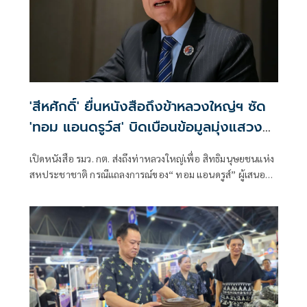
'สีหศักดิ์' ยื่นหนังสือถึงข้าหลวงใหญ่ฯ ซัด
'ทอม แอนดรูว์ส' บิดเบือนข้อมูลมุ่งแสวงหา
ผลประโยชน์ทางการเมือง
เปิดหนังสือ รมว. กต. ส่งถึงท่าหลวงใหญ่เพื่อ สิทธิมนุษยชนแห่ง
สหประชาชาติ กรณีแถลงการณ์ของ“ ทอม แอนดรูส์” ผู้เสนอ
รายงานพิเศษ เกี่ยวกับสถานการณ์สิทธิมนุษชนในกัมพูชา
พาดพิงไทยด้วยข้อมูลที่ไม่ตรงกับความเป็นจริง