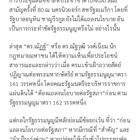
การประชุมสมัชชาสหประชาชาติ (UNGA) สมัย
สามัญครั้งที่ 80 ณ นครนิวยอร์ก สหรัฐอเมริกา โดยที่
รัฐบาลอนุทิน ชาญวีรกูล ยังไม่ได้แถลงนโยบาย อัน
เป็นการกระทำขัดรัฐธรรมนูญหรือไม่ อย่างไรนั้น
ล่าสุด “ดร.ณัฏฐ์” หรือ ดร.ณัฐวุฒิ วงศ์เนียม นัก
กฎหมายมหาชน ได้ให้ความเห็นเพื่อประโยชน์
สาธารณะและกล่าวว่า เมื่อ ครม.เข้าเฝ้าถวายสัตย์
ปฏิญาณต่อพระมหากษัตริย์ ตามรัฐธรรมนูญมาตรา
161 วรรคหนึ่ง โดยคณะรัฐมนตรีจะบริหารราชการ
แผ่นดินได้ “ต้องแถลงนโยบายต่อรัฐสภา”ก่อน ตาม
รัฐธรรมนูญมาตรา 162 วรรคหนึ่ง
แต่กลไกรัฐธรรมนูญมีหลักย่อมมีข้อยกเว้น ที่ว่า “ก่อน
แถลงนโยบายต่อรัฐสภา” หากมีกรณีที่ “สำคัญ” และ
“จำเป็นเร่งด่วน” หากปล่อยให้เนิ่นช้าไปกระทบต่อ