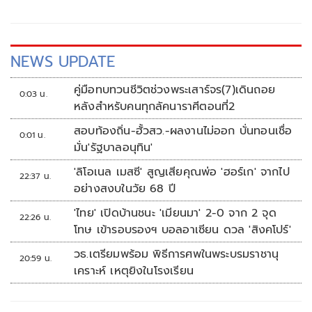
NEWS UPDATE
คู่มือทบทวนชีวิตช่วงพระเสาร์จร(7)เดินถอย
0:03 น.
หลังสำหรับคนทุกลัคนาราศีตอนที่2
สอบท้องถิ่น-ฮั้วสว.-ผลงานไม่ออก บั่นทอนเชื่อ
0:01 น.
มั่น'รัฐบาลอนุทิน'
'ลิโอเนล เมสซี' สูญเสียคุณพ่อ 'ฮอร์เก' จากไป
22:37 น.
อย่างสงบในวัย 68 ปี
'ไทย' เปิดบ้านชนะ 'เมียนมา' 2-0 จาก 2 จุด
22:26 น.
โทษ เข้ารอบรองฯ บอลอาเซียน ดวล 'สิงคโปร์'
วธ.เตรียมพร้อม พิธีการศพในพระบรมราชานุ
20:59 น.
เคราะห์ เหตุยิงในโรงเรียน