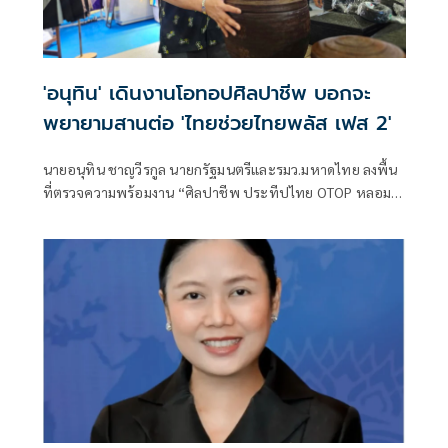
'อนุทิน' เดินงานโอทอปศิลปาชีพ บอกจะ
พยายามสานต่อ 'ไทยช่วยไทยพลัส เฟส 2'
นายอนุทิน ชาญวีรกูล นายกรัฐมนตรีและรมว.มหาดไทย ลงพื้น
ที่ตรวจความพร้อมงาน “ศิลปาชีพ ประทีปไทย OTOP หลอม
ดวงใจด้วยพระบารมี” ปี 2569 ซึ่งจัดขึ้นระหว่างวันที่ 8–16
สิงหาคม นี้ ณ อาคารชาเลนเจอร์ 1–3 อิมแพ็ค เมืองทองธานี ซึ่ง
นายกรัฐมนตรีจะเดินทางมาเปิดงานอย่างเป็นทางการ ในวัน
จันทร์ที่ 10 สิงหาคม