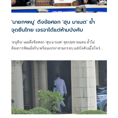
'นายกฯหนู' ดึงข้อศอก 'ฮุน มาเนต' ย้ำ
จุดยืนไทย เจรจาได้แต่ห้ามบังคับ
'อนุทิน' เผยดึงข้อศอก 'ฮุน มาเนต' คุยปมชายแดน ย้ำไม่
ต้องการขัดแย้งกัน พร้อมเจรจาตามกรอบ แต่บังคับเมื่อไหร่
หยุดทันที ลั่นไม่พูดเรื่องเปิดด่าน คำต้องห้ามเดี๋ยวคนไทยโกรธ
ตาย