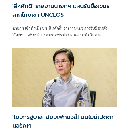
'สีหศักดิ์' รายงานนายกฯ แผนรับมือเขมร
ลากไทยเข้า UNCLOS
นายกฯ เข้าทำเนียบฯ 'สีหศักดิ์' รายงานแนวทางรับมือหลัง
'กัมพูชา' เดินหน้ากระบวนการประนอมภาคบังคับตาม
UNCLOS
'โฆษกรัฐบาล' สยบเฟกนิวส์! ยันไม่มีเปิดด่า
นอรัญฯ