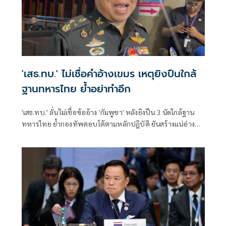
'เสธ.ทบ.' ไม่เชื่อคำอ้างเขมร เหตุยิงปืนใกล้
ฐานทหารไทย ย้ำอย่าทำอีก
'เสธ.ทบ.' ลั่นไม่เชื่อข้ออ้าง 'กัมพูชา' หลังยิงปืน 3 นัดใกล้ฐาน
ทหารไทย ย้ำกองทัพตอบโต้ตามหลักปฏิบัติ ยันสร้างแน่อ่าง
เก็บน้ำ 'ห้วยตามาเรีย' ไม่ว่าจะใช้งบไหน ขอแค่สร้างประโยชน์
ให้ประเทศชาติ