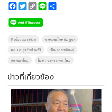
F
T
C
Li
S
ac
wi
o
n
h
e
tt
p
e
ar
b
er
y
e
o
Li
Tags
8 นโยบายเร่งด่วน
ชายแดนไทย-กัมพูชา
o
n
พล.ร.ต.สุรสันต์ คงสิริ
รักษาภาพลักษณ์
k
k
สภากลาโหม
โฆษกกระทรวงกลาโหม
ข่าวที่เกี่ยวข้อง