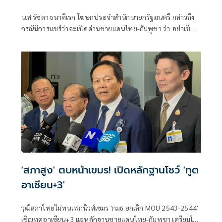
น.ส.รัชดา ธนาดิเรก โฆษกประจำสำนักนายกรัฐมนตรี กล่าวถึง
กรณีมีการแชร์ว่าจะเปิดด่านชายแดนไทย-กัมพูชา ว่า อย่าเชื่อ
ข่าวปลอม ไม่มีการเปิดด่านชายแดนไทย-กัมพูชา
'สภาสูง' ตบหน้าเขมร! เปิดหลักฐานโชว์ 'ทูต
อาเซียน+3'
วุฒิสภาไทยไม่ทนเฟกนิวส์เขมร 'กมธ.ยกเลิก MOU 2543-2544'
เชิญทูตอาเซียน+3 แฉหลักฐานชายแดนไทย-กัมพูชา เตรียมใช้