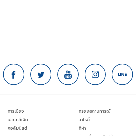
การเมือง
กรองสถานการณ์
เปลว สีเงิน
วาไรตี้
คอลัมนิสต์
กีฬา