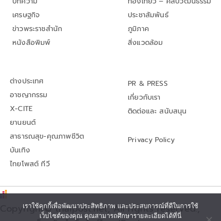
บทความ
ท่องเที่ยว – ศิลปวัฒนธรรม
เศรษฐกิจ
ประชาสัมพันธ์
ข่าวพระราชสำนัก
ภูมิภาค
หนังสือพิมพ์
สิ่งแวดล้อม
ต่างประเทศ
PR & PRESS
อาชญากรรม
เกี่ยวกับเรา
X-CITE
ติดต่อและ สนับสนุน
ยานยนต์
สาธารณสุข-คุณภาพชีวิต
Privacy Policy
บันเทิง
ไทยโพสต์ ทีวี
Copyright© thaipost.net, All rights reserved.,
เราใช้คุกกี้เพื่อพัฒนาประสิทธิภาพ และประสบการณ์ที่ดีในการใช้
เว็บไซต์ของคุณ คุณสามารถศึกษารายละเอียดได้ที่นี่