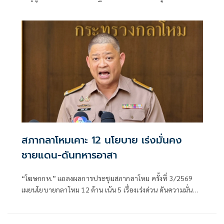
นโยบายเชิงรุกตอบโต้ หลัง 'ประธานมงคล' ตั้งคณะทำงานแล้ว
สภากลาโหมเคาะ 12 นโยบาย เร่งมั่นคง
ชายแดน-ดันทหารอาสา
“โฆษกกห.” แถลงผลการประชุมสภากลาโหม ครั้งที่ 3/2569
เผยนโยบายกลาโหม 12 ด้าน เน้น 5 เรื่องเร่งด่วน ดันความมั่นคง
ชายแดน-ทหารอาสา-อุตสาหกรรมป้องกันประเทศ