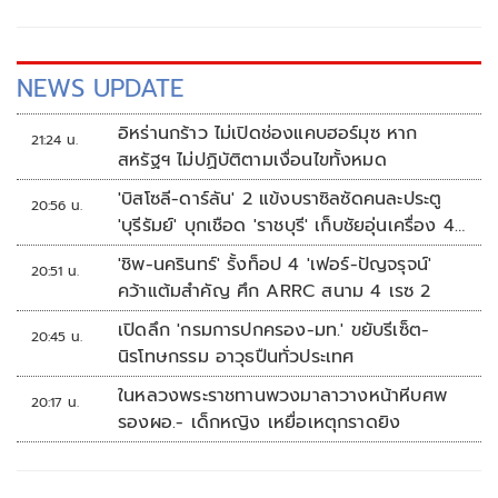
NEWS UPDATE
อิหร่านกร้าว ไม่เปิดช่องแคบฮอร์มุซ หาก
21:24 น.
สหรัฐฯ ไม่ปฏิบัติตามเงื่อนไขทั้งหมด
'บิสโซลี-ดาร์ลัน' 2 แข้งบราซิลซัดคนละประตู
20:56 น.
'บุรีรัมย์' บุกเชือด 'ราชบุรี' เก็บชัยอุ่นเครื่อง 4
นัดรวด
'ชิพ-นครินทร์' รั้งท็อป 4 'เฟอร์-ปัญจรุจน์'
20:51 น.
คว้าแต้มสำคัญ ศึก ARRC สนาม 4 เรซ 2
เปิดลึก 'กรมการปกครอง-มท.' ขยับรีเซ็ต-
20:45 น.
นิรโทษกรรม อาวุธปืนทั่วประเทศ
ในหลวงพระราชทานพวงมาลาวางหน้าหีบศพ
20:17 น.
รองผอ.- เด็กหญิง เหยื่อเหตุกราดยิง