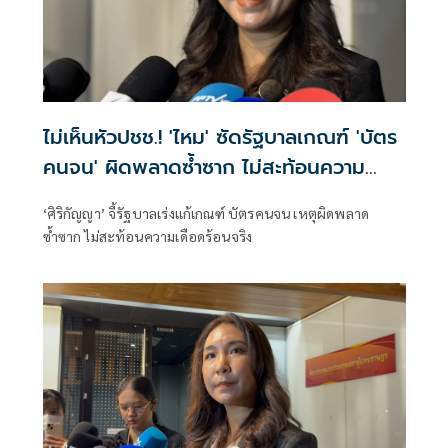
ไม่เห็นหัวปชช.! 'ไหม' ซัดรัฐบาลเกณฑ์ 'บัตร
คนจน' ผิดพลาดซ้ำซาก ไม่สะท้อนความ
เดือดร้อนจริง
‘ศิริกัญญา’ จี้รัฐบาลเร่งแก้เกณฑ์ บัตรคนจน เหตุผิดพลาด
ซ้ำซาก ไม่สะท้อนความเดือดร้อนจริง