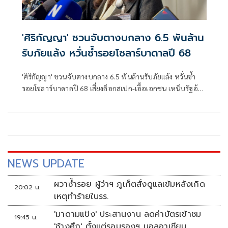
'ศิริกัญญา' ชวนจับตางบกลาง 6.5 พันล้าน
รับภัยแล้ง หวั่นซ้ำรอยโซลาร์บาดาลปี 68
'ศิริกัญญา' ชวนจับตางบกลาง 6.5 พันล้านรับภัยแล้ง หวั่นซ้ำ
รอยโซลาร์บาดาลปี 68 เสี่ยงล็อกสเปก-เอื้อเอกชน เหน็บรัฐอ้าง
งบไม่พอแต่ยังเดินหน้าโครงการ
NEWS UPDATE
ผวาซ้ำรอย ผู้ว่าฯ ภูเก็ตสั่งดูแลเข้มหลังเกิด
20:02 น.
เหตุทำร้ายในรร.
'มาดามแป้ง' ประสานงาน ลดค่าบัตรเข้าชม
19:45 น.
'ช้างศึก' ตั้งแต่รอบรองฯ บอลอาเซียน