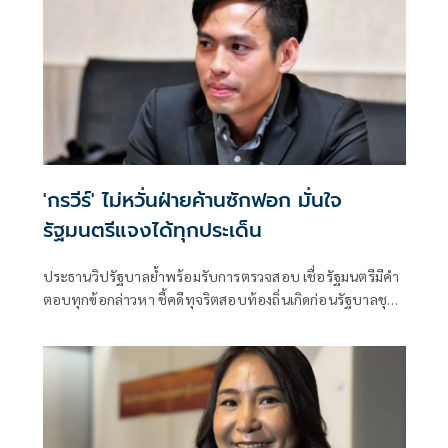
'กรวีร์' ไม่หวั่นฝ่ายค้านซักฟอก มั่นใจ
รัฐมนตรีแจงได้ทุกประเด็น
ประธานวิปรัฐบาลย้ำพร้อมรับการตรวจสอบ เชื่อรัฐมนตรีมีคำ
ตอบทุกข้อกล่าวหา ชี้คดีทุจริตสอบท้องถิ่นเกิดก่อนรัฐบาลชุด
ปัจจุบันเข้าบริหารประเทศ พร้อมยืนยันไม่เกี่ยวข้องกับนายก
รัฐมนตรีและรัฐมนตรีพรรคภูมิใจไทย