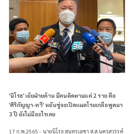
'นิโรธ' เย้ยฝ่ายค้าน​ มีคนติดตามแค่ 2 ราย คือ
'ศิริกัญญา-ทวี' หยันขู่จะเปิดเเผลโรยเกลือพูดมา
3​ ปี​ ยังไม่มีอะไรเลย
17 ก.พ.2565 - นายนิโรธ​ สุนทรเลขา​ ส.ส.นครสวรรค์​