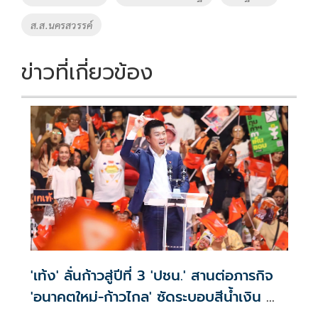
ส.ส.นครสวรรค์
ข่าวที่เกี่ยวข้อง
'เท้ง' ลั่นก้าวสู่ปีที่ 3 'ปชน.' สานต่อภารกิจ
'อนาคตใหม่-ก้าวไกล' ซัดระบอบสีน้ำเงิน ทำ
หลักนิติรัฐ-นิติธรรมสั่นคลอน