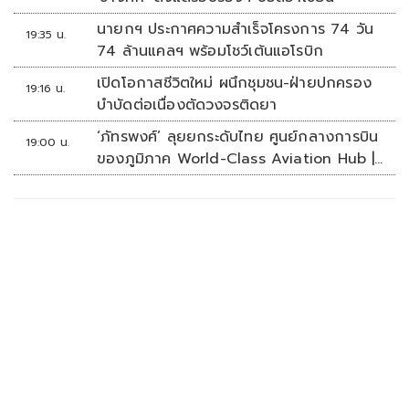
นายกฯ ประกาศความสำเร็จโครงการ 74 วัน
19:35 น.
74 ล้านแคลฯ พร้อมโชว์เต้นแอโรบิก
เปิดโอกาสชีวิตใหม่ ผนึกชุมชน-ฝ่ายปกครอง
19:16 น.
บำบัดต่อเนื่องตัดวงจรติดยา
‘ภัทรพงศ์’ ลุยยกระดับไทย ศูนย์กลางการบิน
19:00 น.
ของภูมิภาค World-Class Aviation Hub |
ห้องข่าวไทยโพสต์สุดสัปดาห์