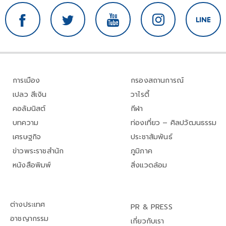
การเมือง
กรองสถานการณ์
เปลว สีเงิน
วาไรตี้
คอลัมนิสต์
กีฬา
บทความ
ท่องเที่ยว – ศิลปวัฒนธรรม
เศรษฐกิจ
ประชาสัมพันธ์
ข่าวพระราชสำนัก
ภูมิภาค
หนังสือพิมพ์
สิ่งแวดล้อม
ต่างประเทศ
PR & PRESS
อาชญากรรม
เกี่ยวกับเรา