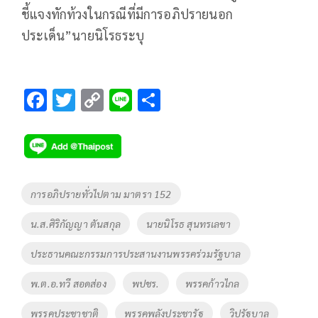
ชี้แจงทักท้วงในกรณีที่มีการอภิปรายนอก
ประเด็น”นายนิโรธระบุ
F
T
C
Li
S
ac
wi
o
n
h
e
tt
p
e
ar
b
er
y
e
o
Li
Tags
การอภิปรายทั่วไปตาม มาตรา 152
o
n
น.ส.ศิริกัญญา ตันสกุล
นายนิโรธ สุนทรเลขา
k
k
ประธานคณะกรรมการประสานงานพรรคร่วมรัฐบาล
พ.ต.อ.ทวี สอดส่อง
พปชร.
พรรคก้าวไกล
พรรคประชาชาติ
พรรคพลังประชารัฐ
วิปรัฐบาล