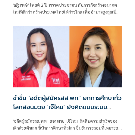
'ณัฐพงษ์' โพสต์ 2 ปี พรรคประชาชน กับภารกิจสร้างอนาคต
ใหม่ที่ดีกว่า สร้างประเทศไทยให้ก้าวไกล เพื่ออำนาจสูงสุดเป็น
ของประชาชน
ขำขื่น 'อดีตผู้สมัครสส.พท.' ยกการศึกษาทั่ว
โลกสอนมวย 'เจ๊ไหม' ยังคิดแบบระบบ
ราชการเดิม
'อดีตผู้สมัครสส.พท.' สอนมวย 'เจ๊ไหม' ตัดสินความสำเร็จของ
เด็กด้วยตัวเลข ชี้นักการศึกษาทั่วโลก ยืนยันการสอนที่เหมาะสม
ที่สุดสำหรับเด็กเล็กคือ Play-Based Learning หรือ เรียนรู้ผ่าน