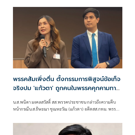
การเล่น ไม่ใช่การนั่งท่องจำในห้องเรียน เหน็บพรรคก้าวหน้ายัง
คิดแบบเดียวกับระบบราชการเดิม
พรรคส้มเพิ่งตื่น ตั้งกรรมการพิสูจน์ข้อเท็จ
จริงปม 'แก้วตา' ถูกคนในพรรคคุกคามทาง
เพศ
น.ส.พนิดา มงคลสวัสดิ์ สส.พรรคประชาชน กล่าวถึงความคืบ
หน้ากรณีน.ส.ธิษะณา ชุณหะวัณ (แก้วตา) อดีตสส.กทม. พรรค
ประชาชน ถูกคุกคามทางเพศ ว่า ได้มีการตั้งคณะกรรมการโดย
ไม่มีผู้ที่มีส่วนเกี่ยวข้องกับสภาชุดที่ผ่านมาขึ้นมา เพื่อเปิดพื้นที่
ให้ผู้เสียหายรู้สึกสบายใจที่สุด วางใจที่สุด และปลอดภัยที่สุด