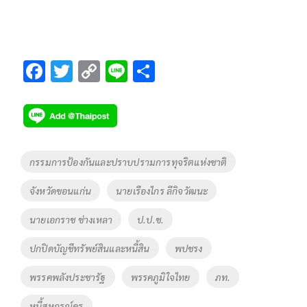
F
T
C
Li
S
ac
wi
o
n
h
e
tt
p
e
ar
b
er
y
e
o
Li
Tags
กรรมการป้องกันและปราบปรามการทุจริตแห่งชาติ
o
n
จังหวัดขอนแก่น
นายเรืองไกร ลีกิจวัฒนะ
k
k
นายเอกราช ช่างเหลา
ป.ป.ช.
ปกปิดบัญชีทรัพย์สินและหนี้สิน
พปชรง
พรรคพลังประชารัฐ
พรรคภูมิใจไทย
ภท.
หนี้สหกรณ์ครู