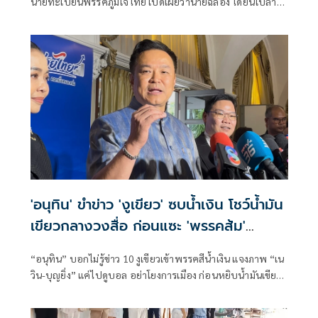
นายทะเบียนพรรคภูมิใจไทย เปิดเผยว่านายฉลอง ได้ยื่นใบลา
ออก โดยในหนังสือลาออก ลงวันที่ 27 พฤษภาคม 2567
'อนุทิน' ขำข่าว 'งูเขียว' ซบน้ำเงิน โชว์น้ำมัน
เขียวกลางวงสื่อ ก่อนแซะ 'พรรคส้ม'
กระโดดงับอีกแล้ว
“อนุทิน” บอกไม่รู้ข่าว 10 งูเขียวเข้าพรรคสีน้ำเงิน แจงภาพ “เน
วิน-บุญยิ่ง” แค่ไปดูบอล อย่าโยงการเมือง ก่อนหยิบน้ำมันเขียว
โชว์