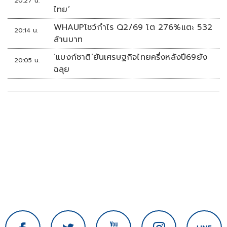
20:27 น.
ไทย’
WHAUPโชว์กำไร Q2/69 โต 276%แตะ 532
20:14 น.
ล้านบาท
‘แบงก์ชาติ’ยันเศรษฐกิจไทยครึ่งหลังปี69ยัง
20:05 น.
ฉลุย