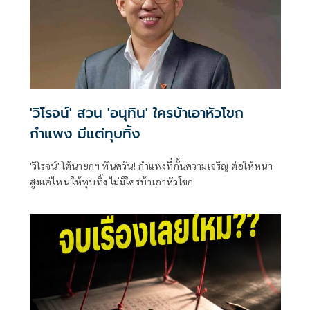
'วิโรจน์' สวน 'อนุทิน' ใครบ้าเอาหัวโขก
กำแพง มีแต่ทุบทิ้ง
'วิโรจน์' โต้นายกฯ ทันควัน! กำแพงที่กั้นความเจริญ ต่อให้หนา
สูงแค่ไหน ให้ทุบทิ้ง ไม่มีใครบ้าเอาหัวโขก