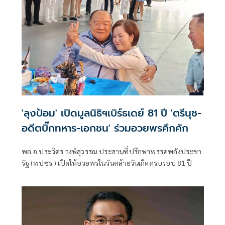
'ลุงป้อม' เปิดมูลนิธิฯเบิร์ธเดย์ 81 ปี 'ตรีนุช-
อดีตบิ๊กทหาร-เอกชน' ร่วมอวยพรคึกคัก
พล.อ.ประวิตร วงษ์สุวรรณ ประธานที่ปรึกษาพรรคพลังประชา
รัฐ (พปชร.) เปิดให้อวยพรในวันคล้ายวันเกิดครบรอบ 81 ปี