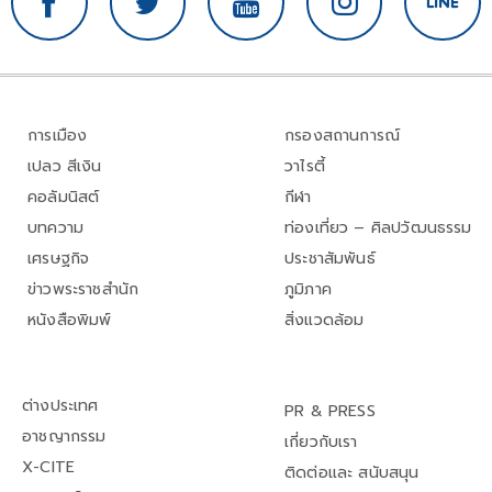
การเมือง
กรองสถานการณ์
เปลว สีเงิน
วาไรตี้
คอลัมนิสต์
กีฬา
บทความ
ท่องเที่ยว – ศิลปวัฒนธรรม
เศรษฐกิจ
ประชาสัมพันธ์
ข่าวพระราชสำนัก
ภูมิภาค
หนังสือพิมพ์
สิ่งแวดล้อม
ต่างประเทศ
PR & PRESS
อาชญากรรม
เกี่ยวกับเรา
X-CITE
ติดต่อและ สนับสนุน