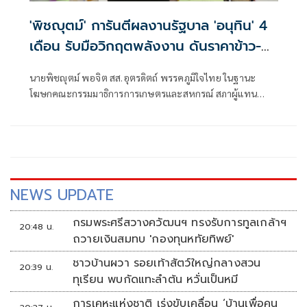
'พิชญุตม์' การันตีผลงานรัฐบาล 'อนุทิน' 4
เดือน รับมือวิกฤตพลังงาน ดันราคาข้าว-
ยาง-ปาล์ม พุ่งต่อเนื่อง พร้อมอัดมาตรการ
นายพิชญุตม์ พอจิต สส.อุตรดิตถ์ พรรคภูมิใจไทย ในฐานะ
ช่วยลดต้นทุน-ขยายตลาดโลก
โฆษกคณะกรรมมาธิการการเกษตรและสหกรณ์ สภาผู้แทน
ราษฎร กล่าวถึงสถานการณ์ราคาสินค้าเกษตร ว่า ภายหลัง
รัฐบาลภายใต้การนำของนายอนุทิน ชาญวีรกูล นายกรัฐมนตรี
เข้าบริหารประเทศ 4 เดือน สามารถรับมือกับวิกฤตพลังงาน
และสงครามตะวันออกกลางได้ดี ส่งผลให้ราคาสินค้าเกษตร
หลักปรับตัวสูงขึ้น
NEWS UPDATE
กรมพระศรีสวางควัฒนฯ ทรงรับการทูลเกล้าฯ
20:48 น.
ถวายเงินสมทบ 'กองทุนหทัยทิพย์'
ชาวบ้านผวา รอยเท้าสัตว์ใหญ่กลางสวน
20:39 น.
ทุเรียน พบกัดแทะลำต้น หวั่นเป็นหมี
การเคหะแห่งชาติ เร่งขับเคลื่อน ‘บ้านเพื่อคน