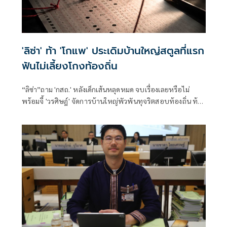
'ลิซ่า' ท้า 'โกแพ' ประเดิมบ้านใหญ่สตูลที่แรก
ฟันไม่เลี้ยงโกงท้องถิ่น
“ลิซ่า”ถาม 'กสถ.' หลังเด็กเส้นหลุดหมด จบเรื่องเลยหรือไม่
พร้อมจี้ 'วรศิษฎ์' จัดการบ้านใหญ่พัวพันทุจริตสอบท้องถิ่น ท้า
เริ่มจากสตูลก่อนเลย