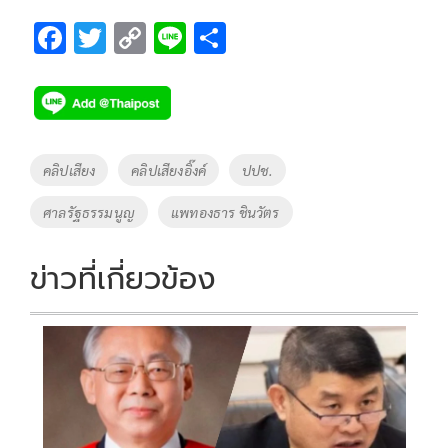
F
T
C
Li
S
ac
wi
o
n
h
e
tt
p
e
ar
b
er
y
e
o
Li
Tags
คลิปเสียง
คลิปเสียงอิ๊งค์
ปปช.
o
n
ศาลรัฐธรรมนูญ
แพทองธาร ชินวัตร
k
k
ข่าวที่เกี่ยวข้อง