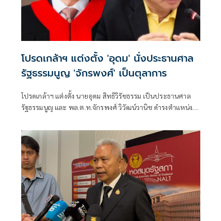
โปรดเกล้าฯ แต่งตั้ง 'อุดม' นั่งประธานศาล
รัฐธรรมนูญ 'จักรพงศ์' เป็นตุลาการ
โปรดเกล้าฯ แต่งตั้ง นายอุดม สิทธิวิรัชธรรม เป็นประธานศาล
รัฐธรรมนูญ และ พล.ต.ท.จักรพงศ์ วิวัฒน์วานิช ดำรงตำแหน่ง
ตุลาการศาลรัฐธรรมนูญ มีผลตั้งแต่วันที่ 24 กรกฎาคม 2569
เป็นต้นไป