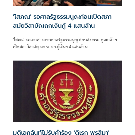
'โสภณ' รอศาลรัฐธรรมนูญก่อนเปิดสภา
สมัยวิสามัญถกเงินกู้ 4 แสนล้าน
'โสภณ' รอเอกสารจากศาลรัฐธรรมนูญ ก่อนส่ง ครม.ทูลเกล้าฯ
เปิดสภาวิสามัญ ถก พ.ร.ก.กู้เงินฯ 4 แสนล้าน
มติเอกฉันท์ไม่รับคำร้อง 'ดิเรก พรสีมา'