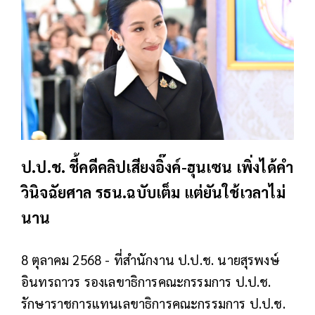
ป.ป.ช. ชี้คดีคลิปเสียงอิ๊งค์-ฮุนเซน เพิ่งได้คำ
วินิจฉัยศาล รธน.ฉบับเต็ม แต่ยันใช้เวลาไม่
นาน
8 ตุลาคม 2568 - ที่สำนักงาน ป.ป.ช. นายสุรพงษ์
อินทรถาวร รองเลขาธิการคณะกรรมการ ป.ป.ช.
รักษาราชการแทนเลขาธิการคณะกรรมการ ป.ป.ช.