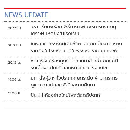
เสียงข้างน้อย ด้วยเหตุผลดังนี้
NEWS UPDATE
วธ.เตรียมพร้อม พิธีการศพในพระบรมราชานุ
20:59 น.
เคราะห์ เหตุยิงในโรงเรียน
ในหลวง ทรงรับผู้เสียชีวิตและบาดเจ็บจากเหตุก
20:27 น.
ราดยิงในโรงเรียน ไว้ในพระบรมราชานุเคราะห์
ชาวบุรีรัมย์ร้องทุกข์ น้ำท่วมนาข้าวซ้ำซากทุกปี
20:13 น.
รถเล็กผ่านไม่ได้ วอนหน่วยงานเร่งแก้ไข
มท. สั่งผู้ว่าฯทั่วประเทศ ยกระดับ 4 มาตรการ
19:06 น.
ดูแลความปลอดภัยในสถานศึกษา
19:00 น.
ปืน..!! | ห้องข่าวไทยโพสต์สุดสัปดาห์