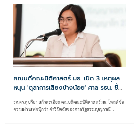
และสร้างการเปลี่ยนผ่านด้านพลังงานของประเทศ พ.ศ.2569
หรือ พ.ร.ก.กู้เงิน 4 แสนล้านบาท” ที่ออกโดยมติคณะรัฐมนตรี
รัฐบาลอนุทิน ชาญวีรกูล ไม่ขัดรัฐธรรมนูญ มาตรา 172 วรรค
หนึ่ง
คณบดีคณะนิติศาสตร์ มธ. เปิด 3 เหตุผล
หนุน 'ตุลาการเสียงข้างน้อย' ศาล รธน. ชี้
พรก.กู้เงินฯยังไม่จำเป็นเร่งด่วน
รศ.ดร.สุปรียา แก้วละเอียด คณบดีคณะนิติศาสตร์ มธ. โพสต์ข้อ
ความผ่านเฟซบุ๊กว่า คำวินิจฉัยของศาลรัฐธรรมนูญกรณี
พรก.เงินกู้ 4 แสนล้าน อาจส่งผลกระทบต่อการดำเนินนโยบาย
และมาตรการทางการคลังในอนาคตอย่างมีนัยสำคัญ และทำให้
หลักการแบ่งแยกอำนาจทางการคลังระหว่างฝ่ายบริหารกับ
ฝ่ายนิติบัญญัติอ่อนแอลง เห็นด้วยกับความเห็นของตุลาการ