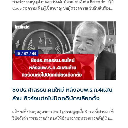
ศาลรัฐธรรมนูญสั่งชะลอวินิจฉัยบัตรเลือกตั้งติด Barcode - QR
Code รอความเห็นผู้เชี่ยวชาญ ปมผู้ตรวจการแผ่นดินยื่นร้องส่อ
ไม่เป็นความลับ
ชิงปธ.ศาลรธน.คนใหม่ หลังจบพ.ร.ก.4แสน
ล้าน คิวร้อนต่อไปปิดคดีบัตรเลือกตั้ง
มติของที่ประชุมตุลาการศาลรัฐธรรมนูญเมื่อ 9 ก.ค.ที่ผ่านมา ที่
วินิจฉัยว่า “พระราชกำหนดให้อำนาจกระทรวงการคลังกู้เงิน
เพื่อแก้ไขปัญหาผลกระทบ จากสถานการณ์วิกฤตด้านพลังงาน