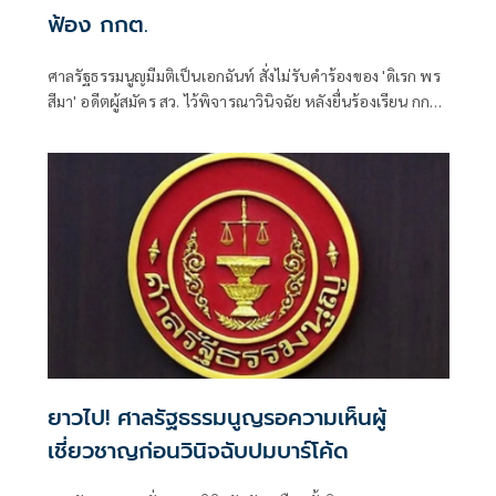
ฟ้อง กกต.
ศาลรัฐธรรมนูญมีมติเป็นเอกฉันท์ สั่งไม่รับคำร้องของ 'ดิเรก พร
สีมา' อดีตผู้สมัคร สว. ไว้พิจารณาวินิจฉัย หลังยื่นร้องเรียน กกต.
จัดการเลือกตั้งระดับอำเภอ-จังหวัดส่อไม่ลับและไม่สุจริต
ยาวไป! ศาลรัฐธรรมนูญรอความเห็นผู้
เชี่ยวชาญก่อนวินิจฉับปมบาร์โค้ด