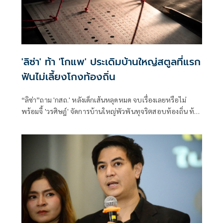
'ลิซ่า' ท้า 'โกแพ' ประเดิมบ้านใหญ่สตูลที่แรก
ฟันไม่เลี้ยงโกงท้องถิ่น
“ลิซ่า”ถาม 'กสถ.' หลังเด็กเส้นหลุดหมด จบเรื่องเลยหรือไม่
พร้อมจี้ 'วรศิษฎ์' จัดการบ้านใหญ่พัวพันทุจริตสอบท้องถิ่น ท้า
เริ่มจากสตูลก่อนเลย