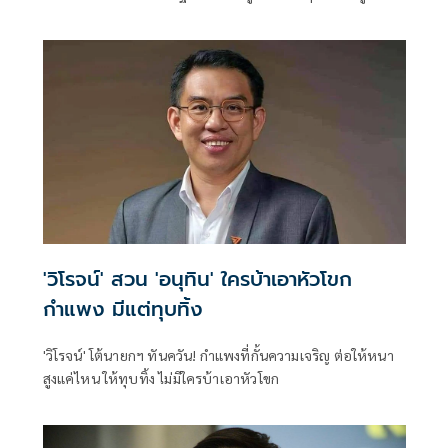
'วิโรจน์' สวน 'อนุทิน' ใครบ้าเอาหัวโขก
กำแพง มีแต่ทุบทิ้ง
'วิโรจน์' โต้นายกฯ ทันควัน! กำแพงที่กั้นความเจริญ ต่อให้หนา
สูงแค่ไหน ให้ทุบทิ้ง ไม่มีใครบ้าเอาหัวโขก