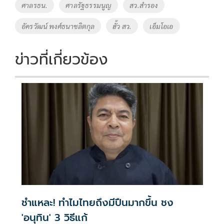
ศาลรธน.
ศาลรัฐธรรมนูญ
สว.สำรอง
อัครวัฒน์ พงศ์ธนาชลิตกุล
ฮั้ว สว.
เอ็มโอเอ
ข่าวที่เกี่ยวข้อง
ชำแหละ! ทำไมไทยถึงมีปืนมากขึ้น ชง
'อนุทิน' 3 วิธีแก้