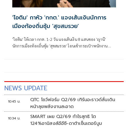
'ไอติม' กาหัว 'กกต.' แจงเส้นเงินนักการ
เมืองท้องถิ่นซุ้ม 'สุขสมรวย'
'ไอติม' ให้เวลา กกต. 1-2 วัน แจงเส้นเงิน 8 แสนของ 'ญานี'
นักการเมืองท้องถิ่นซุ้ม 'สุขสมรวย' โอนเข้ากระเป๋าพนักงาน
สอบสวน กกต. ช่วงเลือก สว. จี้ เร่งชี้แจง-ส่งศาลฟันฮั้ว เตือน
อย่าละเว้นปฏิบัติหน้าที่
NEWS UPDATE
QTC โชว์ฟอร์ม Q2/69 เทิร์นอะราวด์ลั่นเดิน
10:45 น.
หน้าลุยพลังงานสะอาด
SMART เผย Q2/69 กำไรสุทธิ โต
10:34 น.
124%อานิสงส์อีอีซี-ดาต้าเซ็นเตอร์บูม