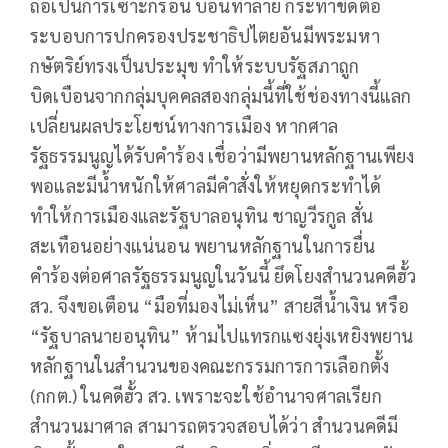
ถือเป็นการเซาะกร่อน บ่อนทำลาย กระทำขัดต่อ
ระบอบการปกครองประชาธิปไตยอันมีพระมหา
กษัตริย์ทรงเป็นประมุข ทำให้ระบบรัฐสภาถูก
บิดเบือนจากกลุ่มบุคคลสองกลุ่มนี้ที่ใช้ช่องทางนี้แลก
เปลี่ยนผลประโยชน์ทางการเมือง หากศาล
รัฐธรรมนูญได้รับคำร้อง เชื่อว่ามีพยานหลักฐานเพียง
พอและมีน้ำหนักให้ศาลมีคำสั่งให้หยุดกระทำได้
ทำให้การเมืองและรัฐบาลอนุทิน ชาญวีรกูล สั่น
สะเทือนอย่างแน่นอน พยานหลักฐานในการยื่น
คำร้องต่อศาลรัฐธรรมนูญในวันนี้ ยึดโยงสำนวนคดีฮั้ว
สว. จึงขอเตือน “มือที่มองไม่เห็น” สายสีน้ำเงิน หรือ
“รัฐบาลนายอนุทิน” ห้ามไปแทรกแซงยุ่งเหยิงพยาน
หลักฐานในสำนวนของคณะกรรมการการเลือกตั้ง
(กกต.) ในคดีฮั้ว สว. เพราะจะใช้อำนาจศาลเรียก
สำนวนมาศาล สามารถตรวจสอบได้ว่า สำนวนคดีมี