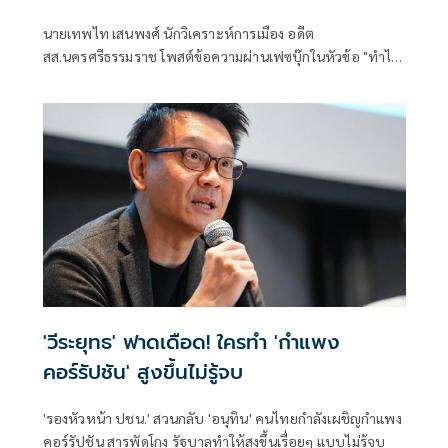
นายเทพไท เสนพงศ์ นักวิเคราะห์การเมือง อดีต
สส.นครศรีธรรมราช โพสต์ข้อความผ่านเฟซบุ๊กในหัวข้อ "ทำไม
อาวุธปืนมีมากขึ้น???" โดยระบุว่า
'วีระยุทธ' ฟาดเดือด! ใครทำ 'กำแพง
คอร์รัปชัน' สูงขึ้นไม่รู้จบ
'รองหัวหน้า ปชน.' สวนกลับ 'อนุทิน' คนไทยกำลังเผชิญกำแพง
คอร์รัปชัน สารพัดโกง รัฐบาลทำให้สูงขึ้นเรื่อยๆ แบบไม่รู้จบ