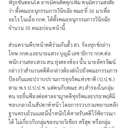
พิรุธขั้นตอนใด อาจมีคนติดคุกเพิ่ม ตนมีความสงสัย
ว่า ตั้งคณะอนุกรรมการวินิจฉัย คณะที่ 36 มาเพื่อ
อะไร ในเมื่อ กกต. ได้ตั้งคณะอนุกรรมการวินิจฉัย
จำนวน 35 คณะก่อนหน้านี้
ส่วนความคืบหน้าคดีร่วมกันฮั้ว สว. ร้องทุกข์กล่าว
โทษ กกต.และนายแสวง บุญมี เลขาธิการ กกต.ต่อ
พนักงานสอบสวน สน.ทุ่งสองห้อง นั้น นายอัครวัฒน์
กล่าวว่าสำนวนคดีดังกล่าวต้องส่งไปยังคณะกรรมการ
ป้องกันและปราบปรามการทุจริตแห่งชาติ (ป.ป.ช.)
ตาม พ.ร.ป.ป.ป.ช. แต่ตนกับคณะ สว.สำรองในกลุ่ม
ตน จะยื่นฟ้องต่อศาลอาญาคดีทุจริตและประพฤติมิ
ชอบกลางในสัปดาห์หน้า โดยการรวบรวมพยานหลัก
ฐานครบถ้วนและมีน้ำหนักให้ศาลรับคดีไว้พิจารณา
ได้ ไม่เกี่ยวกับกลุ่มของนายวิเชียร ศรีสุด หรือกลุ่ม