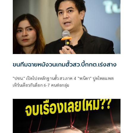
ขนทีมฉายหนังวนเกมฮั้วสว.บี้กกต.เร่งสาง
"ปชน." เปิดโปงหลักฐานฮั้ว สว.ภาค 4 "พนิดา" ปูดโพยแพต
เทิร์นเดียวกันล็อก 6-7 คนต่อกลุ่ม