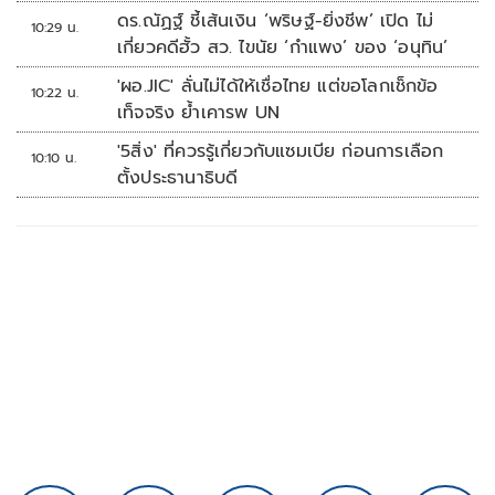
ดร.ณัฏฐ์ ชี้เส้นเงิน ‘พริษฐ์-ยิ่งชีพ’ เปิด ไม่
10:29 น.
เกี่ยวคดีฮั้ว สว. ไขนัย ‘กำแพง’ ของ ‘อนุทิน’
'ผอ.JIC' ลั่นไม่ได้ให้เชื่อไทย แต่ขอโลกเช็กข้อ
10:22 น.
เท็จจริง ย้ำเคารพ UN
'5สิ่ง' ที่ควรรู้เกี่ยวกับแซมเบีย ก่อนการเลือก
10:10 น.
ตั้งประธานาธิบดี