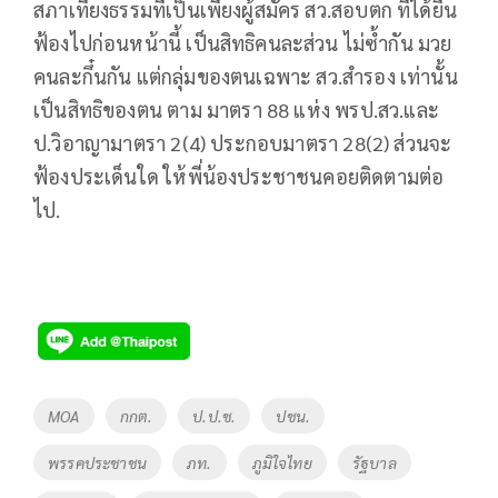
สภาเที่ยงธรรมที่เป็นเพียงผู้สมัคร สว.สอบตก ที่ได้ยื่น
ฟ้องไปก่อนหน้านี้ เป็นสิทธิคนละส่วน ไม่ซ้ำกัน มวย
คนละกึ๋นกัน แต่กลุ่มของตนเฉพาะ สว.สำรอง เท่านั้น
เป็นสิทธิของตน ตาม มาตรา 88 แห่ง พรป.สว.และ
ป.วิอาญามาตรา 2(4) ประกอบมาตรา 28(2) ส่วนจะ
ฟ้องประเด็นใด ให้พี่น้องประชาชนคอยติดตามต่อ
ไป.
Tags
MOA
กกต.
ป.ป.ช.
ปชน.
พรรคประชาชน
ภท.
ภูมิใจไทย
รัฐบาล